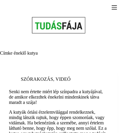
Skip
to
content
Címke
éneklő kutya
SZÓRAKOZÁS
,
VIDEÓ
Senki nem értette miért lép színpadra a kutyájával,
de amikor elkezdtek énekelni mindenkinek tátva
maradt a szája!
A kutyák óriási érzelemvilággal rendelkeznek,
mindig látszik rajtuk, hogy éppen szomorúak, vagy
vidámak. Ha belenézünk a szemébe, annyi értelem
látható benne, hogy épp, hogy meg nem szólal. Ez a