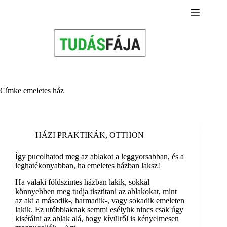
Skip
to
content
Címke
emeletes ház
HÁZI PRAKTIKÁK
,
OTTHON
Így pucolhatod meg az ablakot a leggyorsabban, és a
leghatékonyabban, ha emeletes házban laksz!
Ha valaki földszintes házban lakik, sokkal
könnyebben meg tudja tisztítani az ablakokat, mint
az aki a második-, harmadik-, vagy sokadik emeleten
lakik. Ez utóbbiaknak semmi esélyük nincs csak úgy
kisétálni az ablak alá, hogy kívülről is kényelmesen