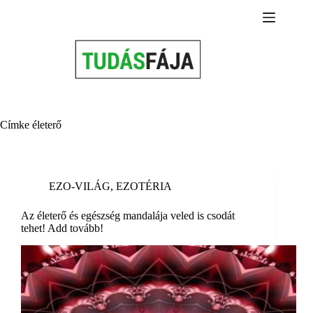
Skip
to
content
Címke
életerő
EZO-VILÁG
,
EZOTÉRIA
Az életerő és egészség mandalája veled is csodát
tehet! Add tovább!