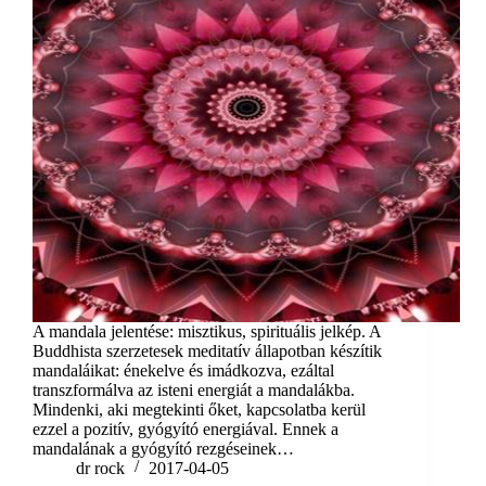
A mandala jelentése: misztikus, spirituális jelkép. A
Buddhista szerzetesek meditatív állapotban készítik
mandaláikat: énekelve és imádkozva, ezáltal
transzformálva az isteni energiát a mandalákba.
Mindenki, aki megtekinti őket, kapcsolatba kerül
ezzel a pozitív, gyógyító energiával. Ennek a
mandalának a gyógyító rezgéseinek…
dr rock
2017-04-05