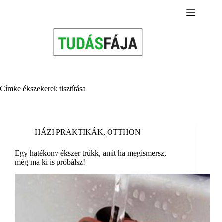
Skip
to
content
Címke
ékszekerek tisztítása
HÁZI PRAKTIKÁK
,
OTTHON
Egy hatékony ékszer trükk, amit ha megismersz,
még ma ki is próbálsz!