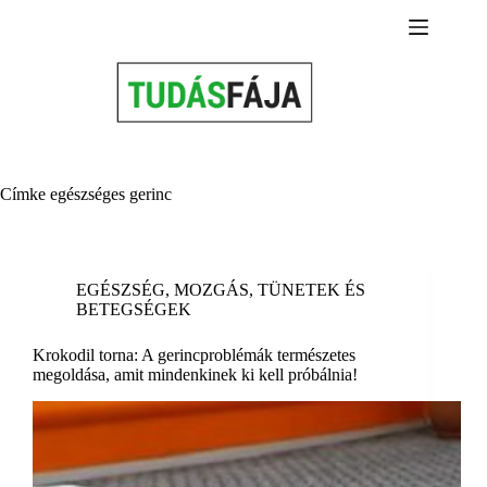
Skip
to
content
Címke
egészséges gerinc
EGÉSZSÉG
,
MOZGÁS
,
TÜNETEK ÉS
BETEGSÉGEK
Krokodil torna: A gerincproblémák természetes
megoldása, amit mindenkinek ki kell próbálnia!