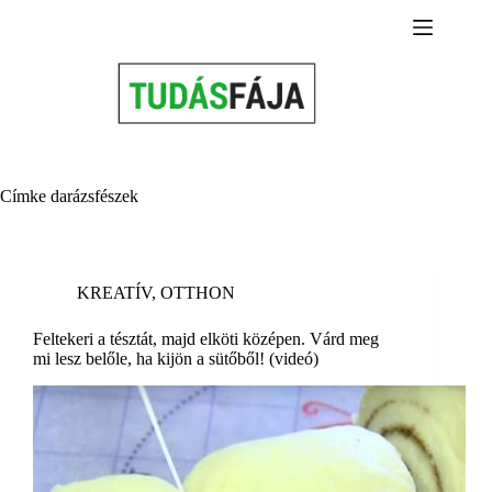
Skip
to
content
Címke
darázsfészek
KREATÍV
,
OTTHON
Feltekeri a tésztát, majd elköti középen. Várd meg
mi lesz belőle, ha kijön a sütőből! (videó)