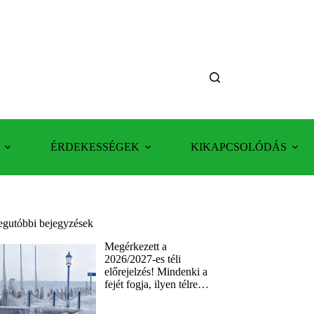
ÉRDEKESSÉGEK
KIKAPCSOLÓDÁS
egutóbbi bejegyzések
Megérkezett a
2026/2027-es téli
előrejelzés! Mindenki a
fejét fogja, ilyen télre…