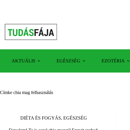
Skip
to
content
AKTUÁLIS
EGÉSZSÉG
EZOTÉRIA
Címke
chia mag felhasználás
DIÉTA ÉS FOGYÁS
,
EGÉSZSÉG