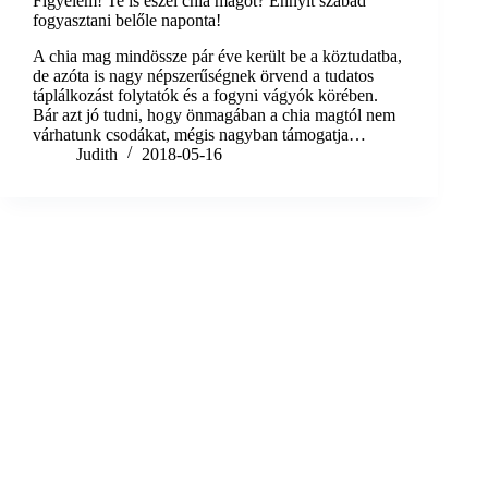
Figyelem! Te is eszel chia magot? Ennyit szabad
fogyasztani belőle naponta!
A chia mag mindössze pár éve került be a köztudatba,
de azóta is nagy népszerűségnek örvend a tudatos
táplálkozást folytatók és a fogyni vágyók körében.
Bár azt jó tudni, hogy önmagában a chia magtól nem
várhatunk csodákat, mégis nagyban támogatja…
Judith
2018-05-16