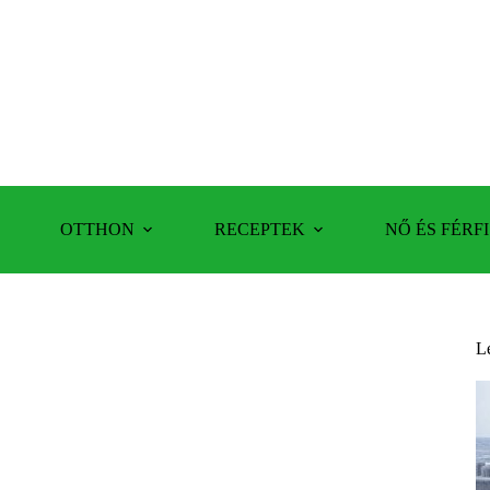
OTTHON
RECEPTEK
NŐ ÉS FÉRFI
L