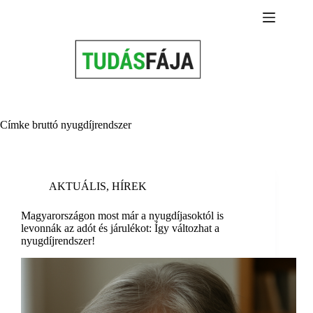
Skip
to
content
Címke
bruttó nyugdíjrendszer
AKTUÁLIS
,
HÍREK
Magyarországon most már a nyugdíjasoktól is
levonnák az adót és járulékot: Így változhat a
nyugdíjrendszer!