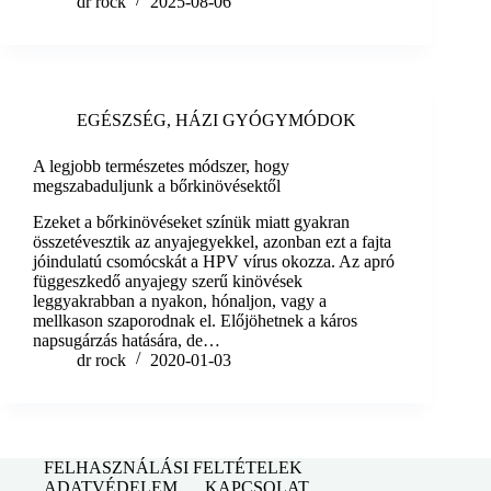
dr rock
2025-08-06
EGÉSZSÉG
,
HÁZI GYÓGYMÓDOK
A legjobb természetes módszer, hogy
megszabaduljunk a bőrkinövésektől
Ezeket a bőrkinövéseket színük miatt gyakran
összetévesztik az anyajegyekkel, azonban ezt a fajta
jóindulatú csomócskát a HPV vírus okozza. Az apró
függeszkedő anyajegy szerű kinövések
leggyakrabban a nyakon, hónaljon, vagy a
mellkason szaporodnak el. Előjöhetnek a káros
napsugárzás hatására, de…
dr rock
2020-01-03
FELHASZNÁLÁSI FELTÉTELEK
ADATVÉDELEM
KAPCSOLAT