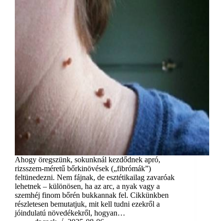
Ahogy öregszünk, sokunknál kezdődnek apró,
rizsszem-méretű bőrkinövések („fibrómák”)
feltünedezni. Nem fájnak, de esztétikailag zavaróak
lehetnek – különösen, ha az arc, a nyak vagy a
szemhéj finom bőrén bukkannak fel. Cikkünkben
részletesen bemutatjuk, mit kell tudni ezekről a
jóindulatú növedékekről, hogyan…