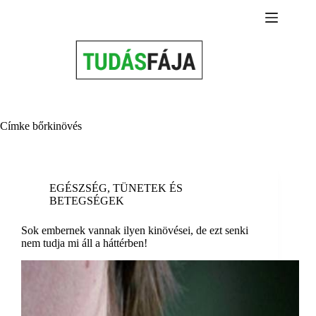
Skip
to
content
Címke
bőrkinövés
EGÉSZSÉG
,
TÜNETEK ÉS
BETEGSÉGEK
Sok embernek vannak ilyen kinövései, de ezt senki
nem tudja mi áll a háttérben!