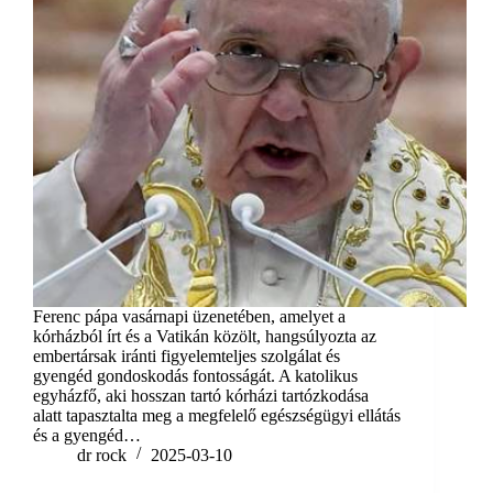
Ferenc pápa vasárnapi üzenetében, amelyet a
kórházból írt és a Vatikán közölt, hangsúlyozta az
embertársak iránti figyelemteljes szolgálat és
gyengéd gondoskodás fontosságát. A katolikus
egyházfő, aki hosszan tartó kórházi tartózkodása
alatt tapasztalta meg a megfelelő egészségügyi ellátás
és a gyengéd…
dr rock
2025-03-10