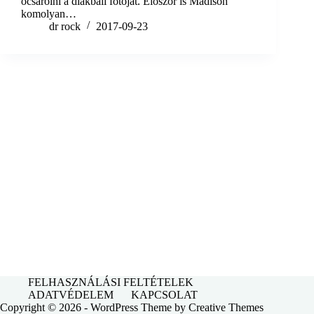
ócsárolni a diákbáli fotóját. Először is Madison
komolyan…
dr rock
2017-09-23
FELHASZNÁLÁSI FELTÉTELEK
ADATVÉDELEM
KAPCSOLAT
Copyright © 2026 - WordPress Theme by
Creative Themes