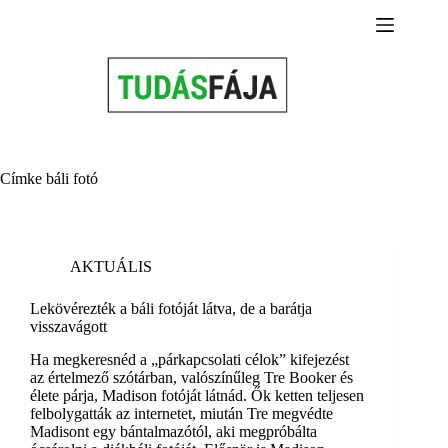
Skip
to
content
Címke
báli fotó
AKTUÁLIS
Lekövérezték a báli fotóját látva, de a barátja
visszavágott
Ha megkeresnéd a „párkapcsolati célok” kifejezést
az értelmező szótárban, valószínűleg Tre Booker és
élete párja, Madison fotóját látnád. Ők ketten teljesen
felbolygatták az internetet, miután Tre megvédte
Madisont egy bántalmazótól, aki megpróbálta