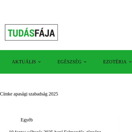
Skip
to
content
AKTUÁLIS
EGÉSZSÉG
EZOTÉRIA
Címke
apasági szabadság 2025
Egyéb