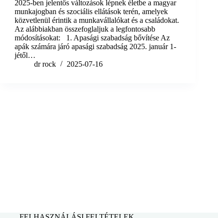
2025-ben jelentős változások lépnek életbe a magyar
munkajogban és szociális ellátások terén, amelyek
közvetlenül érintik a munkavállalókat és a családokat.
Az alábbiakban összefoglaljuk a legfontosabb
módosításokat: 1. Apasági szabadság bővítése Az
apák számára járó apasági szabadság 2025. január 1-
jétől…
dr rock
2025-07-16
FELHASZNÁLÁSI FELTÉTELEK