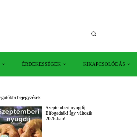
ÉRDEKESSÉGEK
KIKAPCSOLÓDÁS
egutóbbi bejegyzések
Szeptemberi nyugdíj –
Elfogadták! Így változik
2026-ban!