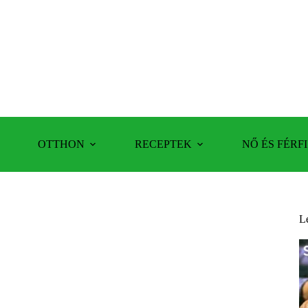
OTTHON
RECEPTEK
NŐ ÉS FÉRFI
L