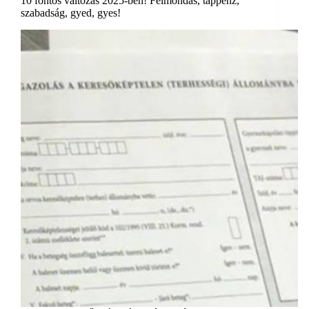
10 fontos változás 2025-ben! Felmondás, táppénz,
szabadság, gyed, gyes!