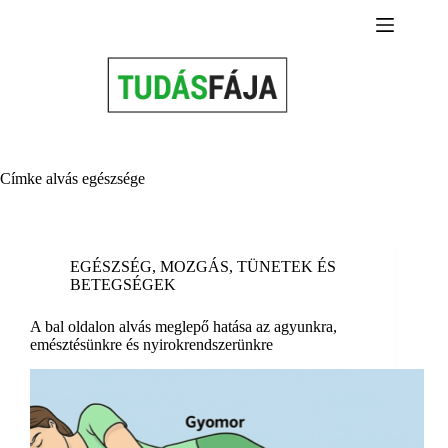
Skip
to
content
Címke
alvás egészsége
EGÉSZSÉG
,
MOZGÁS
,
TÜNETEK ÉS
BETEGSÉGEK
A bal oldalon alvás meglepő hatása az agyunkra,
emésztésünkre és nyirokrendszerünkre