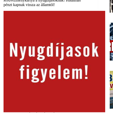
Kedvezménykártya a nyugdíjasoknak! Hatalmas
pénzt kapnak vissza az államtól!