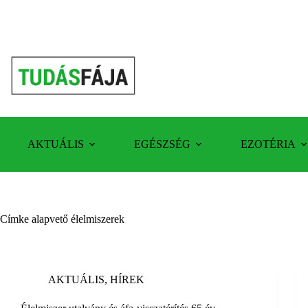
Skip
to
content
AKTUÁLIS
EGÉSZSÉG
EZOTÉRIA
Címke
alapvető élelmiszerek
AKTUÁLIS
,
HÍREK