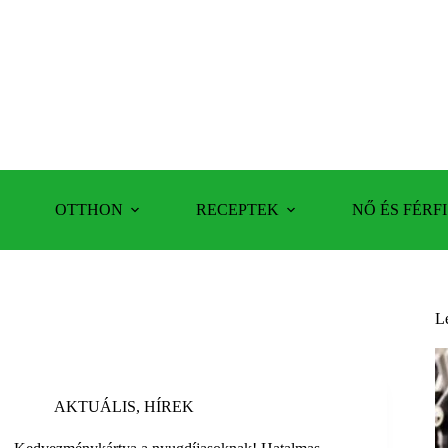
OTTHON
RECEPTEK
NŐ ÉS FÉRFI
L
AKTUÁLIS
,
HÍREK