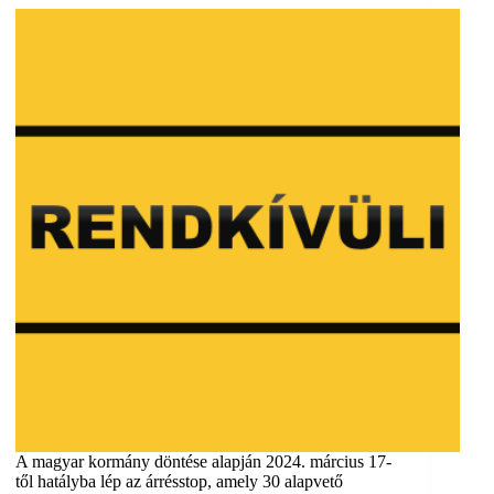
A magyar kormány döntése alapján 2024. március 17-
től hatályba lép az árrésstop, amely 30 alapvető