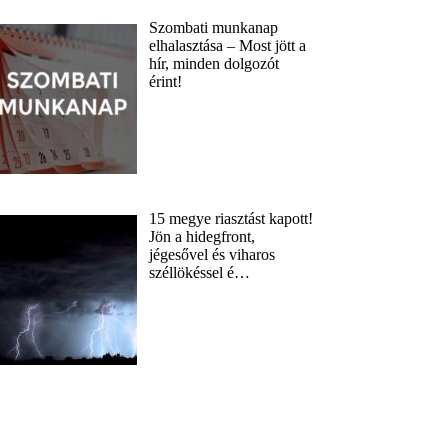
Szombati munkanap
elhalasztása – Most jött a
hír, minden dolgozót
érint!
15 megye riasztást kapott!
Jön a hidegfront,
jégesővel és viharos
széllökéssel é…