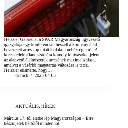
Heiszler Gabriella, a SPAR Magyarország ügyvezető
igazgatója egy konferencián beszélt a kormány által
bevezetett árrésstop miatt kialakult nehézségekről. A
kereskedelmi lánc számára komoly kihívásokat jelent
az alapvető élelmiszerek árrésének maximalizálása,
amelyet a vásárlói magatartás változása is tetéz.
Heiszler elismerte, hogy…
dr rock
2025-04-05
AKTUÁLIS
,
HÍREK
Március 17.-től életbe lép Magyarországon – Erre
készüljetek hétfőtől mindenhol!