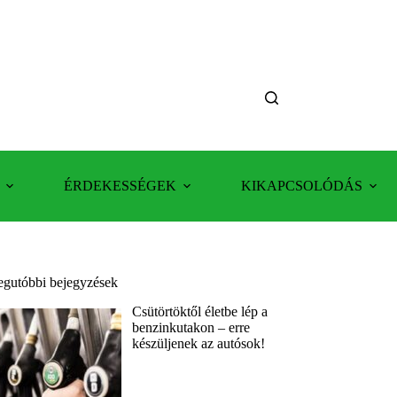
ÉRDEKESSÉGEK
KIKAPCSOLÓDÁS
egutóbbi bejegyzések
Csütörtöktől életbe lép a
benzinkutakon – erre
készüljenek az autósok!