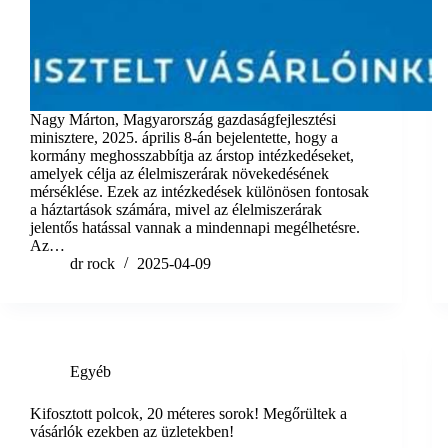
​Nagy Márton, Magyarország gazdaságfejlesztési
minisztere, 2025. április 8-án bejelentette, hogy a
kormány meghosszabbítja az árstop intézkedéseket,
amelyek célja az élelmiszerárak növekedésének
mérséklése. Ezek az intézkedések különösen fontosak
a háztartások számára, mivel az élelmiszerárak
jelentős hatással vannak a mindennapi megélhetésre.​
Az…
dr rock
2025-04-09
Egyéb
Kifosztott polcok, 20 méteres sorok! Megőrültek a
vásárlók ezekben az üzletekben!