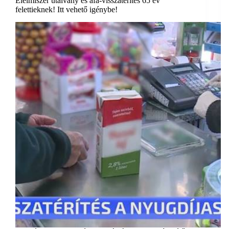
Élelmiszer utalvány és áfa-visszatérítés 65 év
felettieknek! Itt vehető igénybe!