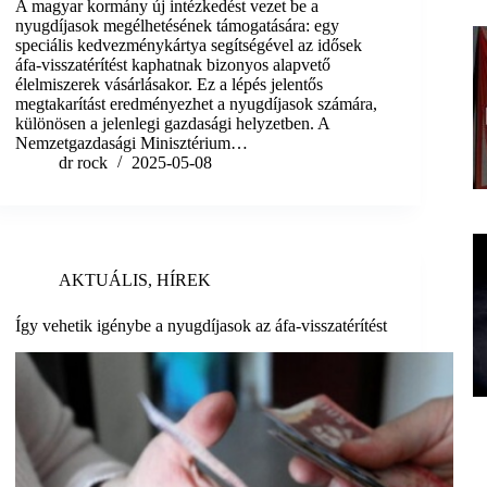
A magyar kormány új intézkedést vezet be a
nyugdíjasok megélhetésének támogatására: egy
speciális kedvezménykártya segítségével az idősek
áfa-visszatérítést kaphatnak bizonyos alapvető
élelmiszerek vásárlásakor. Ez a lépés jelentős
megtakarítást eredményezhet a nyugdíjasok számára,
különösen a jelenlegi gazdasági helyzetben. A
Nemzetgazdasági Minisztérium…
dr rock
2025-05-08
AKTUÁLIS
,
HÍREK
Így vehetik igénybe a nyugdíjasok az áfa-visszatérítést