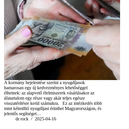
A kormány bejelentése szerint a nyugdíjasok
hamarosan egy új kedvezményes lehetőséggel
élhetnek: az alapvető élelmiszerek vásárlásakor az
áfatartalom egy része vagy akár teljes egésze
visszatérítésre kerül számukra. Ez az intézkedés több
mint kétmillió nyugdíjast érinthet Magyarországon, és
jelentős segítséget…
dr rock
2025-04-16