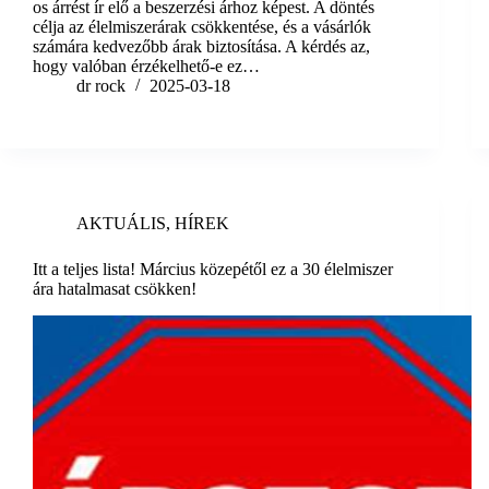
os árrést ír elő a beszerzési árhoz képest. A döntés
célja az élelmiszerárak csökkentése, és a vásárlók
számára kedvezőbb árak biztosítása. A kérdés az,
hogy valóban érzékelhető-e ez…
dr rock
2025-03-18
AKTUÁLIS
,
HÍREK
Itt a teljes lista! Március közepétől ez a 30 élelmiszer
ára hatalmasat csökken!