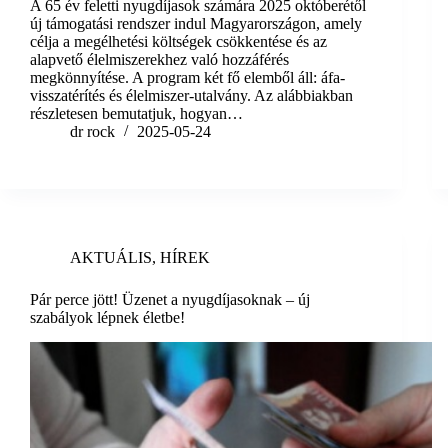
A 65 év feletti nyugdíjasok számára 2025 októberétől
új támogatási rendszer indul Magyarországon, amely
célja a megélhetési költségek csökkentése és az
alapvető élelmiszerekhez való hozzáférés
megkönnyítése. A program két fő elemből áll: áfa-
visszatérítés és élelmiszer-utalvány. Az alábbiakban
részletesen bemutatjuk, hogyan…
dr rock
2025-05-24
AKTUÁLIS
,
HÍREK
Pár perce jött! Üzenet a nyugdíjasoknak – új
szabályok lépnek életbe!