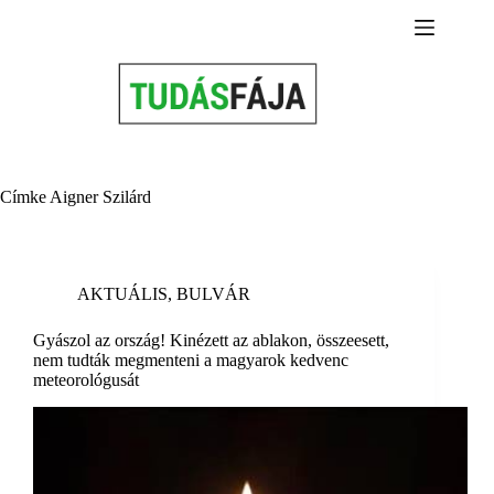
Skip
to
content
Címke
Aigner Szilárd
AKTUÁLIS
,
BULVÁR
Gyászol az ország! Kinézett az ablakon, összeesett,
nem tudták megmenteni a magyarok kedvenc
meteorológusát