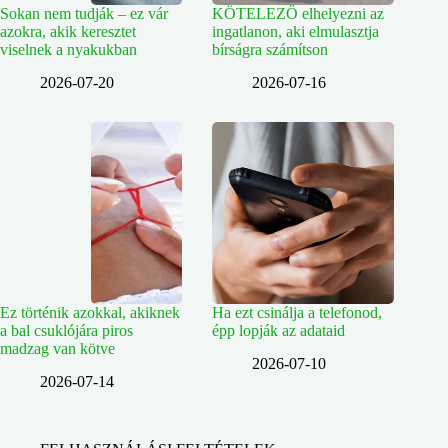
Sokan nem tudják – ez vár
KÖTELEZŐ elhelyezni az
azokra, akik keresztet
ingatlanon, aki elmulasztja
viselnek a nyakukban
bírságra számítson
2026-07-20
2026-07-16
Ez történik azokkal, akiknek
Ha ezt csinálja a telefonod,
a bal csuklójára piros
épp lopják az adataid
madzag van kötve
2026-07-10
2026-07-14