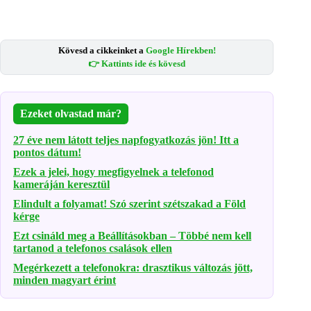
Kövesd a cikkeinket a
Google Hírekben!
👉 Kattints ide és kövesd
Ezeket olvastad már?
27 éve nem látott teljes napfogyatkozás jön! Itt a
pontos dátum!
Ezek a jelei, hogy megfigyelnek a telefonod
kameráján keresztül
Elindult a folyamat! Szó szerint szétszakad a Föld
kérge
Ezt csináld meg a Beállításokban – Többé nem kell
tartanod a telefonos csalások ellen
Megérkezett a telefonokra: drasztikus változás jött,
minden magyart érint