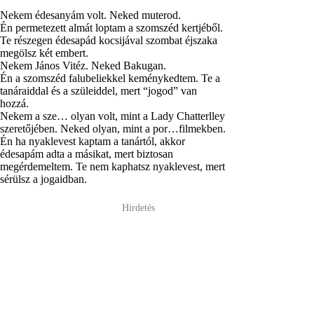
Nekem édesanyám volt. Neked muterod.
Én permetezett almát loptam a szomszéd kertjéből.
Te részegen édesapád kocsijával szombat éjszaka
megölsz két embert.
Nekem János Vitéz. Neked Bakugan.
Én a szomszéd falubeliekkel keménykedtem. Te a
tanáraiddal és a szüleiddel, mert “jogod” van
hozzá.
Nekem a sze… olyan volt, mint a Lady Chatterlley
szeretőjében. Neked olyan, mint a por…filmekben.
Én ha nyaklevest kaptam a tanártól, akkor
édesapám adta a másikat, mert biztosan
megérdemeltem. Te nem kaphatsz nyaklevest, mert
sérülsz a jogaidban.
Hirdetés