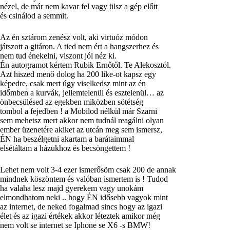
nézel, de már nem kavar fel vagy ülsz a gép előtt
és csinálod a semmit.
Az én sztárom zenész volt, aki virtuóz módon
játszott a gitáron. A tied nem ért a hangszerhez és
nem tud énekelni, viszont jól néz ki.
Én autogramot kértem Rubik Ernőtől. Te Alekosztól.
Azt hiszed menő dolog ha 200 like-ot kapsz egy
képedre, csak mert úgy viselkedsz mint az én
időmben a kurvák, jellemtelenül és esztelenül… az
önbecsülésed az egekben miközben sötétség
tombol a fejedben ! a Mobilod nélkül már Szarni
sem mehetsz mert akkor nem tudnál reagálni olyan
ember üzenetére akiket az utcán meg sem ismersz,
ÉN ha beszélgetni akartam a barátaimmal
elsétáltam a házukhoz és becsöngettem !
Lehet nem volt 3-4 ezer ismerősöm csak 200 de annak
mindnek köszöntem és valóban ismertem is ! Tudod
ha valaha lesz majd gyerekem vagy unokám
elmondhatom neki .. hogy ÉN idősebb vagyok mint
az internet, de neked fogalmad sincs hogy az igazi
élet és az igazi értékek akkor léteztek amikor még
nem volt se internet se Iphone se X6 -s BMW!