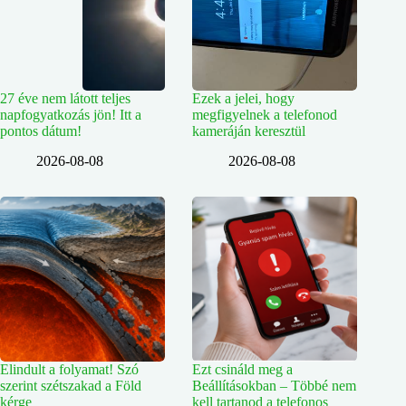
27 éve nem látott teljes
Ezek a jelei, hogy
napfogyatkozás jön! Itt a
megfigyelnek a telefonod
pontos dátum!
kameráján keresztül
2026-08-08
2026-08-08
Elindult a folyamat! Szó
Ezt csináld meg a
szerint szétszakad a Föld
Beállításokban – Többé nem
kérge
kell tartanod a telefonos