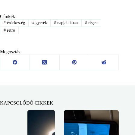
Címkék
#
érdekesség
#
gyerek
#
napjainkban
#
régen
#
retro
Megosztás
KAPCSOLÓDÓ CIKKEK