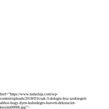
href=”https://www.tudasfaja.com/wp-
content/uploads/2018/03/csak-3-dologra-lesz-szukseged-
ahhoz-hogy-ilyen-kulonleges-husveti-dekoraciot-
keszits00006.jpg”>