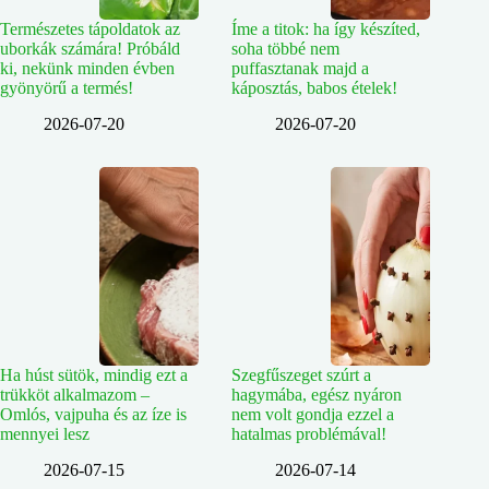
Természetes tápoldatok az
Íme a titok: ha így készíted,
uborkák számára! Próbáld
soha többé nem
ki, nekünk minden évben
puffasztanak majd a
gyönyörű a termés!
káposztás, babos ételek!
2026-07-20
2026-07-20
Ha húst sütök, mindig ezt a
Szegfűszeget szúrt a
trükköt alkalmazom –
hagymába, egész nyáron
Omlós, vajpuha és az íze is
nem volt gondja ezzel a
mennyei lesz
hatalmas problémával!
2026-07-15
2026-07-14