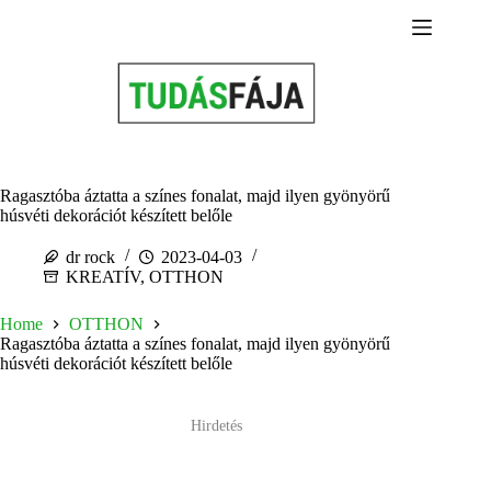
Skip
to
content
Ragasztóba áztatta a színes fonalat, majd ilyen gyönyörű
húsvéti dekorációt készített belőle
dr rock
2023-04-03
KREATÍV
,
OTTHON
Home
OTTHON
Ragasztóba áztatta a színes fonalat, majd ilyen gyönyörű
húsvéti dekorációt készített belőle
Hirdetés