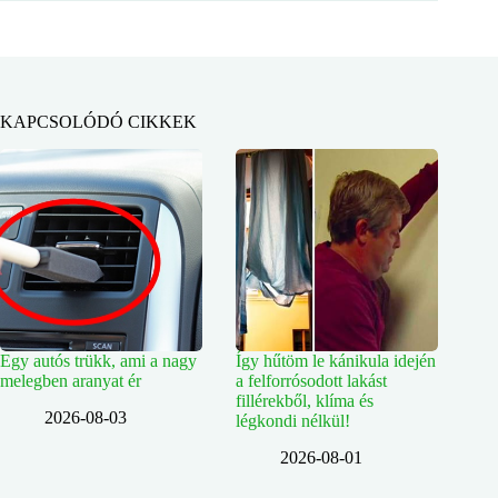
KAPCSOLÓDÓ CIKKEK
Egy autós trükk, ami a nagy
Így hűtöm le kánikula idején
melegben aranyat ér
a felforrósodott lakást
fillérekből, klíma és
2026-08-03
légkondi nélkül!
2026-08-01