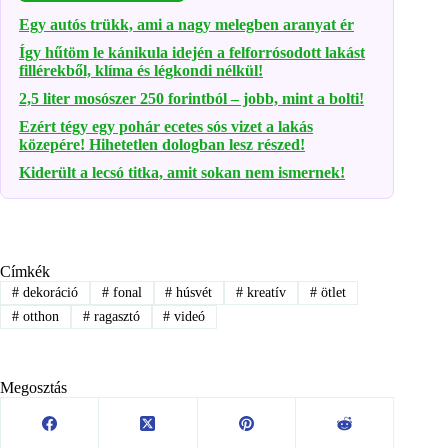
Egy autós trükk, ami a nagy melegben aranyat ér
Így hűtöm le kánikula idején a felforrósodott lakást
fillérekből, klíma és légkondi nélkül!
2,5 liter mosószer 250 forintból – jobb, mint a bolti!
Ezért tégy egy pohár ecetes sós vizet a lakás
közepére! Hihetetlen dologban lesz részed!
Kiderült a lecsó titka, amit sokan nem ismernek!
Címkék
#
dekoráció
#
fonal
#
húsvét
#
kreatív
#
ötlet
#
otthon
#
ragasztó
#
videó
Megosztás