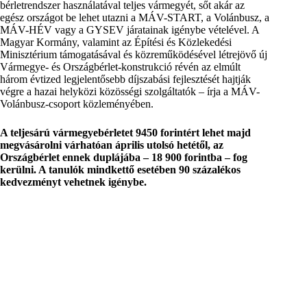
bérletrendszer használatával teljes vármegyét, sőt akár az
egész országot be lehet utazni a MÁV-START, a Volánbusz, a
MÁV-HÉV vagy a GYSEV járatainak igénybe vételével. A
Magyar Kormány, valamint az Építési és Közlekedési
Minisztérium támogatásával és közreműködésével létrejövő új
Vármegye- és Országbérlet-konstrukció révén az elmúlt
három évtized legjelentősebb díjszabási fejlesztését hajtják
végre a hazai helyközi közösségi szolgáltatók – írja
a MÁV-
Volánbusz-csoport közleményében.
A teljesárú vármegyebérletet 9450 forintért lehet majd
megvásárolni várhatóan április utolsó hetétől, az
Országbérlet ennek duplájába – 18 900 forintba –
fog
kerülni. A tanulók mindkettő esetében 90 százalékos
kedvezményt vehetnek igénybe.