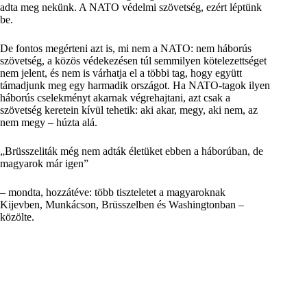
adta meg nekünk. A NATO védelmi szövetség, ezért léptünk
be.
De fontos megérteni azt is, mi nem a NATO: nem háborús
szövetség, a közös védekezésen túl semmilyen kötelezettséget
nem jelent, és nem is várhatja el a többi tag, hogy együtt
támadjunk meg egy harmadik országot. Ha NATO-tagok ilyen
háborús cselekményt akarnak végrehajtani, azt csak a
szövetség keretein kívül tehetik: aki akar, megy, aki nem, az
nem megy – húzta alá.
Brüsszeliták még nem adták életüket ebben a háborúban, de
magyarok már igen
– mondta, hozzátéve: több tiszteletet a magyaroknak
Kijevben, Munkácson, Brüsszelben és Washingtonban –
közölte.