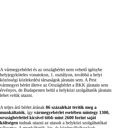
A vármegyebérlet és az országbérlet nem vehető igénybe
helyjegyköteles vonatokon, 1. osztályon, továbbá a helyi
közösségi közlekedési társaságok járatain sem. A Pest
vármegyei bérlet illetve az Országbérlet a BKK járatain sem
érvényes, de Budapesten belül a helyközi szolgáltatók járatain
lehet velük utazni.
A teljes árú bérlet árának
86 százalékát térítik meg a
munkáltatók
, így
vármegyebérlet esetében mintegy 1300,
országbérlettel kicsivel több mint 2600 forint saját
költségen
tudnak utazni az utasok a helyközi szolgáltatókat
választva. A munkáltatók, kis- és középvállalkozások