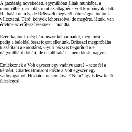
A gazdaság növekedett, egymillióan álltak munkába, a
minimálbér már több, mint az átlagbér a volt kormányok alatt.
Ha halált nem is, de Brüsszelt megvető bátorsággal tudtunk
változtatni. Térd, könyök lehorzsolva, de megérte, láttuk, van
értelme az erőfeszítéseknek – mondta.
Ezért kaptunk még háromszor kétharmadot, még most is,
pedig a baloldal összefogott ellenünk, Brüsszel megpróbálta
kiszárítani a kincstárat, Gyuri bácsi is begurított ide
négymilliárd dollárt, de elkalibrálták – nem kicsit, nagyon.
Emlékeznek a Volt egyszer egy vadnyugatra? – tette fel a
kérdést. Charles Bronsont idézte a Volt egyszer egy
vadnyugatból: Hoztatok nekem lovat? Nem? Így is lesz kettő
felesleges!