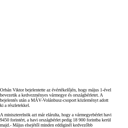
Orbán Viktor bejelentette az évértékelőjén, hogy május 1-ével
bevezetik a kedvezményes vármegye és országbérletet. A
bejelentés után a MÁV-Volánbusz-csoport közleményt adott
ki a részletekkel.
A miniszterelnök azt már elárulta, hogy a vármegyebérlet havi
9450 forintért, a havi országbérlet pedig 18 900 forintba kerül
majd.- Május elsejétől minden eddiginél kedvezőbb