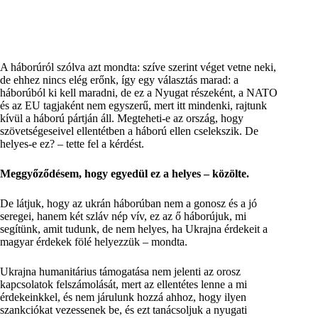
A háborúról szólva azt mondta: szíve szerint véget vetne neki,
de ehhez nincs elég erőnk, így egy választás marad: a
háborúból ki kell maradni, de ez a Nyugat részeként, a NATO
és az EU tagjaként nem egyszerű, mert itt mindenki, rajtunk
kívül a háború pártján áll. Megteheti-e az ország, hogy
szövetségeseivel ellentétben a háború ellen cselekszik. De
helyes-e ez? – tette fel a kérdést.
Meggyőződésem, hogy egyedül ez a helyes – közölte.
De látjuk, hogy az ukrán háborúban nem a gonosz és a jó
seregei, hanem két szláv nép vív, ez az ő háborújuk, mi
segítünk, amit tudunk, de nem helyes, ha Ukrajna érdekeit a
magyar érdekek fölé helyezzük – mondta.
Ukrajna humanitárius támogatása nem jelenti az orosz
kapcsolatok felszámolását, mert az ellentétes lenne a mi
érdekeinkkel, és nem járulunk hozzá ahhoz, hogy ilyen
szankciókat vezessenek be, és ezt tanácsoljuk a nyugati