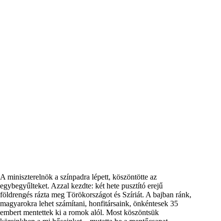
A miniszterelnök a színpadra lépett, köszöntötte az
egybegyűlteket. Azzal kezdte: két hete pusztító erejű
földrengés rázta meg Törökországot és Szíriát. A bajban ránk,
magyarokra lehet számítani, honfitársaink, önkéntesek 35
embert mentettek ki a romok alól. Most köszöntsük