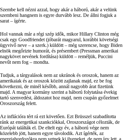
Szembe kell nézni azzal, hogy akár a háború, akár a velünk
szembeni hangnem is egyre durvább lesz. De állni fogjuk a
sarat – ígérte.
Hol vannak már a régi szép idők, mikor Hillary Clinton még
csak egy Goodfriendet (jóbarát magyarul, korábbi követségi
ügyvivő neve – a szerk.) küldött – még szerencse, hogy Biden
elnök megőrizte humorát, és présembert (Pressman amerikai
nagykövet nevének fordítása) küldött – reméljük, Puccini
nevűt nem fog – mondta.
Tudjuk, a tárgyalások nem az ukránok és oroszok, hanem az
amerikaiak és az oroszok között zajlanak majd, ez be fog
következni, de minél később, annál nagyobb árat fizetünk
majd. A magyar kormány szerint a háború folytatása évekig
tartó szenvedést, áldozatot hoz majd, nem csupán győzelmet
Oroszország felett.
Az inflációra tért rá ezt követően. Ezt Brüsszel szabadította
ránk az energetikai szankciókkal, Oroszországot célozták, de
Európát találták el. De eltelt egy év, a háború vége nem
közelebb jött, hanem egyre távolodik. Azt ígérték, az
energiahordozókra nem vetnek ki ilyeneket, de nem így lett, a