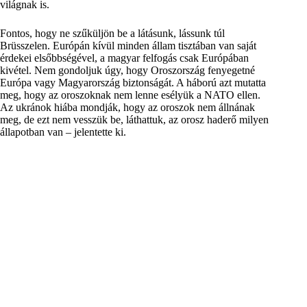
világnak is.
Fontos, hogy ne szűküljön be a látásunk, lássunk túl
Brüsszelen. Európán kívül minden állam tisztában van saját
érdekei elsőbbségével, a magyar felfogás csak Európában
kivétel. Nem gondoljuk úgy, hogy Oroszország fenyegetné
Európa vagy Magyarország biztonságát. A háború azt mutatta
meg, hogy az oroszoknak nem lenne esélyük a NATO ellen.
Az ukránok hiába mondják, hogy az oroszok nem állnának
meg, de ezt nem vesszük be, láthattuk, az orosz haderő milyen
állapotban van – jelentette ki.