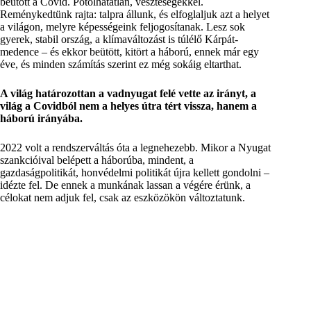
beütött a Covid. Pótolhatatlan, veszteségekkel.
Reménykedtünk rajta: talpra állunk, és elfoglaljuk azt a helyet
a világon, melyre képességeink feljogosítanak. Lesz sok
gyerek, stabil ország, a klímaváltozást is túlélő Kárpát-
medence – és ekkor beütött, kitört a háború, ennek már egy
éve, és minden számítás szerint ez még sokáig eltarthat.
A világ határozottan a vadnyugat felé vette az irányt, a
világ a Covidból nem a helyes útra tért vissza, hanem a
háború irányába.
2022 volt a rendszerváltás óta a legnehezebb. Mikor a Nyugat
szankcióival belépett a háborúba, mindent, a
gazdaságpolitikát, honvédelmi politikát újra kellett gondolni –
idézte fel. De ennek a munkának lassan a végére érünk, a
célokat nem adjuk fel, csak az eszközökön változtatunk.