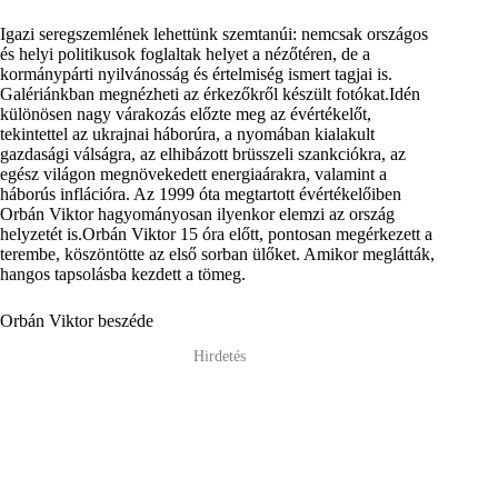
Igazi seregszemlének lehettünk szemtanúi: nemcsak országos
és helyi politikusok foglaltak helyet a nézőtéren, de a
kormánypárti nyilvánosság és értelmiség ismert tagjai is.
Galériánkban megnézheti az érkezőkről készült fotókat.Idén
különösen nagy várakozás előzte meg az évértékelőt,
tekintettel az ukrajnai háborúra, a nyomában kialakult
gazdasági válságra, az elhibázott brüsszeli szankciókra, az
egész világon megnövekedett energiaárakra, valamint a
háborús inflációra. Az 1999 óta megtartott évértékelőiben
Orbán Viktor hagyományosan ilyenkor elemzi az ország
helyzetét is.Orbán Viktor 15 óra előtt, pontosan megérkezett a
terembe, köszöntötte az első sorban ülőket. Amikor meglátták,
hangos tapsolásba kezdett a tömeg.
Orbán Viktor beszéde
Hirdetés