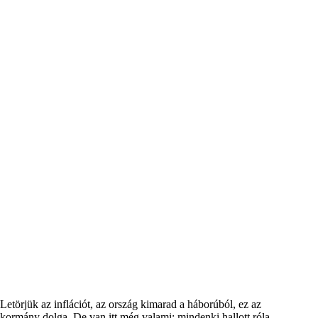
Letörjük az inflációt, az ország kimarad a háborúból, ez az
kormány dolga. De van itt még valami: mindenki hallott róla,