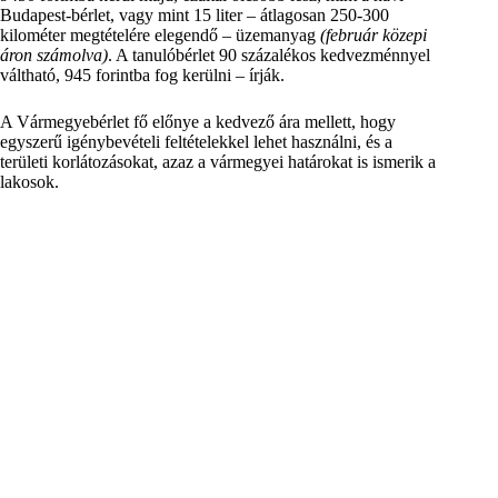
Budapest-bérlet, vagy mint 15 liter – átlagosan 250-300
kilométer megtételére elegendő – üzemanyag
(február közepi
áron számolva)
. A tanulóbérlet 90 százalékos kedvezménnyel
váltható, 945 forintba fog kerülni – írják.
A Vármegyebérlet fő előnye a kedvező ára mellett, hogy
egyszerű igénybevételi feltételekkel lehet használni, és a
területi korlátozásokat, azaz a vármegyei határokat is ismerik a
lakosok.