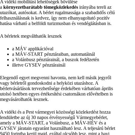
A vidéki mobilitási lehetőségek bővülése
a
környezetbarátabb tömegközlekedés
irányába tereli az
utazókat, autósokat. A bérlet rugalmassága a szabadidős célú
felhasználásnak is kedvez, így nem elhanyagoltató pozitív
hatása várható a belföldi turizmusban és vendéglátásban is.
A bérletek megválthatók lesznek
a MÁV applikációval
a MÁV-START pénztáraiban, automatáinál
a Volánbusz pénztárainál, a buszok fedélzetén
illetve GYSEV pénztárainál
Elegendő egyet megvenni havonta, nem kell másik jegyről
vagy bérletről gondoskodni a helyközi utazáshoz. A
bérletvásárlások tervezhetősége érdekében várhatóan április
utolsó hetében egyes értékesítési csatornákon elővételben is
megvásárolhatók lesznek.
A vidéki és a Pest vármegyei közösségi közlekedést hozza
lendületbe az új 30 napos érvényességű Vármegyebérlet,
amely a MÁV-START, a Volánbusz, a MÁV-HÉV és a
GYSEV járatain egyaránt használható lesz. A teljesárú bérlet
9450 forintba kerül majd, ezáltal olcsóbb lesz, mint a havi