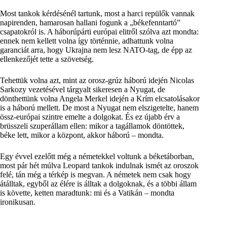
Most tankok kérdésénél tartunk, most a harci repülők vannak
napirenden, hamarosan hallani fogunk a „békefenntartó”
csapatokról is. A háborúpárti európai elitről szólva azt mondta:
ennek nem kellett volna így történnie, adhattunk volna
garanciát arra, hogy Ukrajna nem lesz NATO-tag, de épp az
ellenkezőjét tette a szövetség.
Tehettük volna azt, mint az orosz-grúz háború idején Nicolas
Sarkozy vezetésével tárgyalt sikeresen a Nyugat, de
dönthettünk volna Angela Merkel idején a Krím elcsatolásakor
is a háború mellett. De most a Nyugat nem elszigetelte, hanem
össz-európai szintre emelte a dolgokat. És ez újabb érv a
brüsszeli szuperállam ellen: mikor a tagállamok döntöttek,
béke lett, mikor a központ, akkor háború – mondta.
Egy évvel ezelőtt még a németekkel voltunk a béketáborban,
most pár hét múlva Leopard tankok indulnak ismét az oroszok
felé, tán még a térkép is megvan. A németek nem csak hogy
átálltak, egyből az élére is álltak a dolgoknak, és a többi állam
is követte, ketten maradtunk: mi és a Vatikán – mondta
ironikusan.