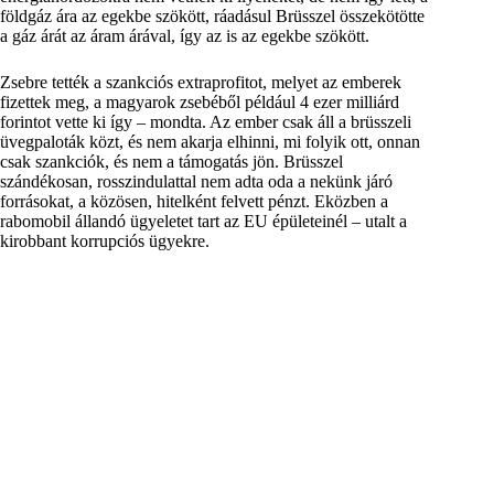
földgáz ára az egekbe szökött, ráadásul Brüsszel összekötötte
a gáz árát az áram árával, így az is az egekbe szökött.
Zsebre tették a szankciós extraprofitot, melyet az emberek
fizettek meg, a magyarok zsebéből például 4 ezer milliárd
forintot vette ki így – mondta. Az ember csak áll a brüsszeli
üvegpaloták közt, és nem akarja elhinni, mi folyik ott, onnan
csak szankciók, és nem a támogatás jön. Brüsszel
szándékosan, rosszindulattal nem adta oda a nekünk járó
forrásokat, a közösen, hitelként felvett pénzt. Eközben a
rabomobil állandó ügyeletet tart az EU épületeinél – utalt a
kirobbant korrupciós ügyekre.