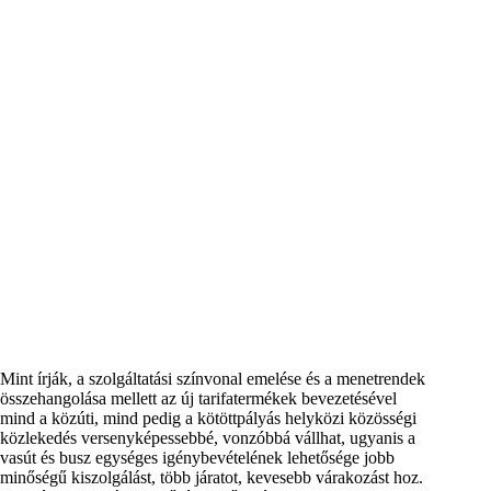
Mint írják, a szolgáltatási színvonal emelése és a menetrendek
összehangolása mellett az új tarifatermékek bevezetésével
mind a közúti, mind pedig a kötöttpályás helyközi közösségi
közlekedés versenyképessebbé, vonzóbbá vállhat, ugyanis a
vasút és busz egységes igénybevételének lehetősége jobb
minőségű kiszolgálást, több járatot, kevesebb várakozást hoz.