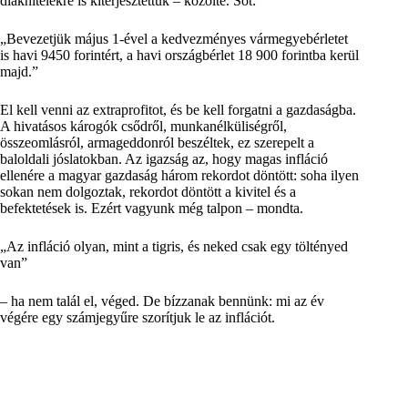
diákhitelekre is kiterjesztettük – közölte. Sőt:
Bevezetjük május 1-ével a kedvezményes vármegyebérletet
is havi 9450 forintért, a havi országbérlet 18 900 forintba kerül
majd.
El kell venni az extraprofitot, és be kell forgatni a gazdaságba.
A hivatásos károgók csődről, munkanélküliségről,
összeomlásról, armageddonról beszéltek, ez szerepelt a
baloldali jóslatokban. Az igazság az, hogy magas infláció
ellenére a magyar gazdaság három rekordot döntött: soha ilyen
sokan nem dolgoztak, rekordot döntött a kivitel és a
befektetések is. Ezért vagyunk még talpon – mondta.
Az infláció olyan, mint a tigris, és neked csak egy töltényed
van
– ha nem talál el, véged. De bízzanak bennünk: mi az év
végére egy számjegyűre szorítjuk le az inflációt.