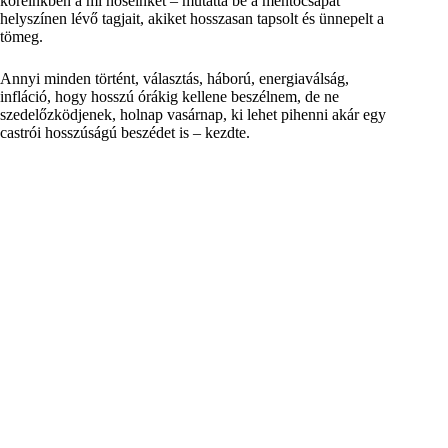
köreinkben a mi hőseinket – mutatta be a mentőcsapat
helyszínen lévő tagjait, akiket hosszasan tapsolt és ünnepelt a
tömeg.
Annyi minden történt, választás, háború, energiaválság,
infláció, hogy hosszú órákig kellene beszélnem, de ne
szedelőzködjenek, holnap vasárnap, ki lehet pihenni akár egy
castrói hosszúságú beszédet is – kezdte.