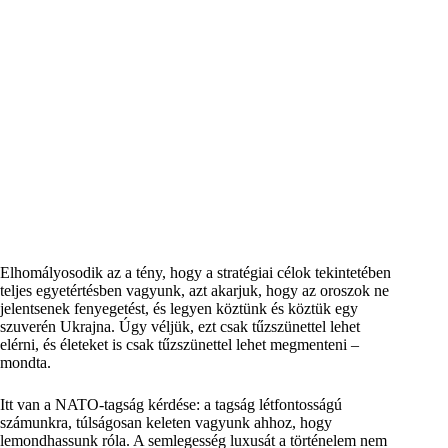
Elhomályosodik az a tény, hogy a stratégiai célok tekintetében
teljes egyetértésben vagyunk, azt akarjuk, hogy az oroszok ne
jelentsenek fenyegetést, és legyen köztünk és köztük egy
szuverén Ukrajna. Úgy véljük, ezt csak tűzszünettel lehet
elérni, és életeket is csak tűzszünettel lehet megmenteni –
mondta.
Itt van a NATO-tagság kérdése: a tagság létfontosságú
számunkra, túlságosan keleten vagyunk ahhoz, hogy
lemondhassunk róla. A semlegesség luxusát a történelem nem