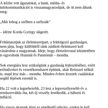
A kézbe vett ágazatokat, a bank, média- és
infokommunikációt is visszamagyarosítjuk, de itt nem állunk
meg:
Már lobog a szélben a szélzsák
– idézte Korda György slágerét.
Feltámasztjuk az élelmiszeripart, a feldolgozó gazdaságot,
nem járja, hogy külföldről ránk zúdított élelmiszert kell
vásárolnia a magyarnak. Ideje, hogy életszínvonal tekintetében
is egyesítsük Hunniát és Pannóniát – mondta.
Sok energiára lesz szükségünk a gazdaság fejlesztéséhez, ezért
erőműveket és vezetékrendszert építünk, akár Brüsszel nélkül
is, majd lesz más – mondta. Minden évben lesznek családokat
segítő lépések ezentúl is.
Ha 22 volt a legnehezebb, 23 lesz a legveszélyesebb év a
rendszerváltás óta, két új veszély leselkedik, a háború és
infláció.
Ha vissza akarunk térni az emelkedő pályára, ezeket le kell