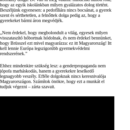
hogy az egyik iskolánkban milyen gyalázatos dolog történt.
Beszéljünk egyenesen: a pedofíliára nincs bocsánat, a gyerek
szent és sérthetetlen, a felnőttek dolga pedig az, hogy a
gyerekeket bármi áron megvédjék.
Nem érdekel, hogy megbolondult a világ, egyesek milyen
visszataszító hóbortnak hódolnak, és nem érdekel bennünket,
hogy Brüsszel ezt mivel magyarázza: ez itt Magyarország! Itt
kell lennie Európa legszigorúbb gyermekvédelmi
rendszerének.
Ehhez mindenkire szükség lesz: a genderpropaganda nem
jópofa marháskodás, hanem a gyerekekre leselkedő
legnagyobb veszély. Efféle dolgoknak nincs keresnivalója
Magyarországon. Számítok önökre, hogy ezt a munkát el
tudjuk végezni – zárta szavait.