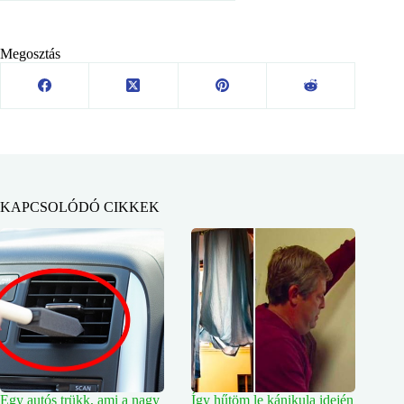
Megosztás
KAPCSOLÓDÓ CIKKEK
Egy autós trükk, ami a nagy
Így hűtöm le kánikula idején