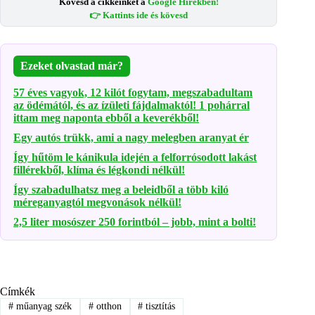
Kövesd a cikkeinket a
Google Hírekben!
👉 Kattints ide és kövesd
Ezeket olvastad már?
57 éves vagyok, 12 kilót fogytam, megszabadultam
az ödémától, és az ízületi fájdalmaktól! 1 pohárral
ittam meg naponta ebből a keverékből!
Egy autós trükk, ami a nagy melegben aranyat ér
Így hűtöm le kánikula idején a felforrósodott lakást
fillérekből, klíma és légkondi nélkül!
Így szabadulhatsz meg a beleidből a több kiló
méreganyagtól megvonások nélkül!
2,5 liter mosószer 250 forintból – jobb, mint a bolti!
Címkék
#
műanyag szék
#
otthon
#
tisztítás