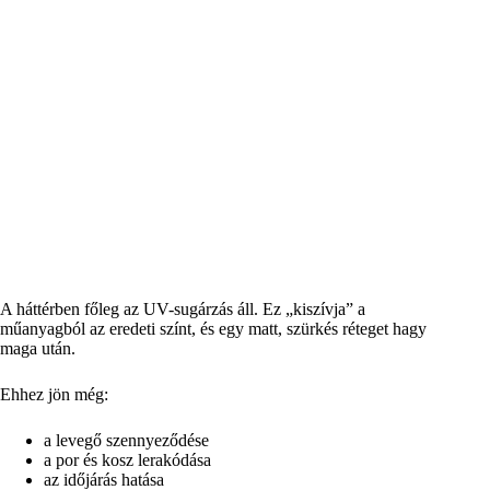
A háttérben főleg az UV-sugárzás áll. Ez „kiszívja” a
műanyagból az eredeti színt, és egy matt, szürkés réteget hagy
maga után.
Ehhez jön még:
a levegő szennyeződése
a por és kosz lerakódása
az időjárás hatása