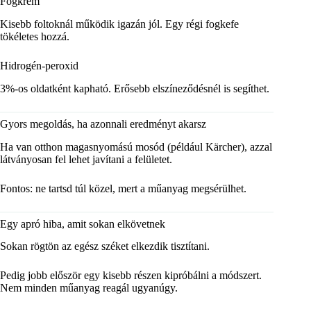
Fogkrém
Kisebb foltoknál működik igazán jól. Egy régi fogkefe
tökéletes hozzá.
Hidrogén-peroxid
3%-os oldatként kapható. Erősebb elszíneződésnél is segíthet.
Gyors megoldás, ha azonnali eredményt akarsz
Ha van otthon magasnyomású mosód (például
Kärcher
), azzal
látványosan fel lehet javítani a felületet.
Fontos: ne tartsd túl közel, mert a műanyag megsérülhet.
Egy apró hiba, amit sokan elkövetnek
Sokan rögtön az egész széket elkezdik tisztítani.
Pedig jobb először egy kisebb részen kipróbálni a módszert.
Nem minden műanyag reagál ugyanúgy.