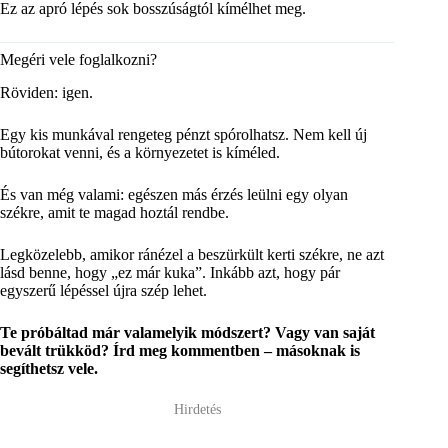
Ez az apró lépés sok bosszúságtól kímélhet meg.
Megéri vele foglalkozni?
Röviden: igen.
Egy kis munkával rengeteg pénzt spórolhatsz. Nem kell új
bútorokat venni, és a környezetet is kíméled.
És van még valami: egészen más érzés leülni egy olyan
székre, amit te magad hoztál rendbe.
Legközelebb, amikor ránézel a beszürkült kerti székre, ne azt
lásd benne, hogy „ez már kuka”. Inkább azt, hogy pár
egyszerű lépéssel újra szép lehet.
Te próbáltad már valamelyik módszert? Vagy van saját
bevált trükköd? Írd meg kommentben – másoknak is
segíthetsz vele.
Hirdetés