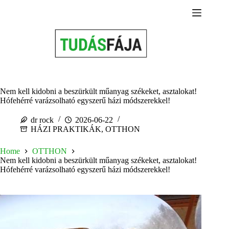
Skip
to
content
Nem kell kidobni a beszürkült műanyag székeket, asztalokat!
Hófehérré varázsolható egyszerű házi módszerekkel!
dr rock
2026-06-22
HÁZI PRAKTIKÁK
,
OTTHON
Home
OTTHON
Nem kell kidobni a beszürkült műanyag székeket, asztalokat!
Hófehérré varázsolható egyszerű házi módszerekkel!