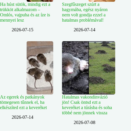
Ha húst sütök, mindig ezt a
Szegfűszeget szúrt a
trükköt alkalmazom –
hagymába, egész nyáron
Omlós, vajpuha és az íze is
nem volt gondja ezzel a
mennyei lesz
hatalmas problémával!
2026-07-15
2026-07-14
Az egerek és patkányok
Hatalmas vakondinvázió
tömegesen tűnnek el, ha
jön! Csak öntsd ezt a
elkészíted ezt a keveréket
keveréket a túrásba és soha
többé nem jönnek vissza
2026-07-14
2026-07-08