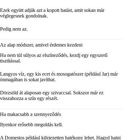
Ezek együtt adják azt a kopott hatást, amit sokan már
véglegesnek gondolnak.
Pedig nem az.
Az alap módszer, amivel érdemes kezdeni
Ha nem túl súlyos az elszíneződés, kezdj egy egyszerű
tisztítással.
Langyos víz, egy kis ecet és mosogatószer (például
Jar
) már
önmagában is sokat javíthat.
Dörzsöld át alaposan egy szivaccsal. Sokszor már ez
visszahozza a szín egy részét.
Ha makacsabb a szennyeződés
Ilyenkor erősebb megoldás kell.
A
Domestos
például kifejezetten hatékony lehet. Hagyd hatni