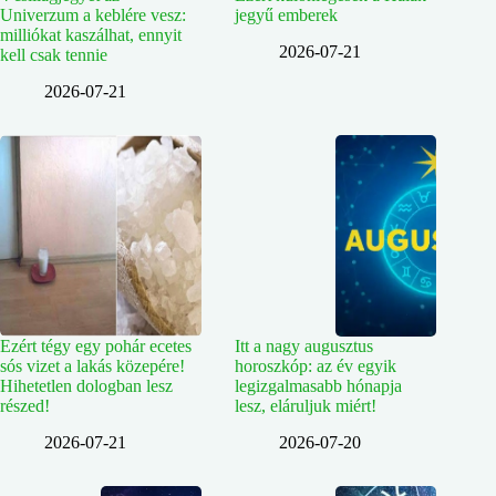
Univerzum a keblére vesz:
jegyű emberek
milliókat kaszálhat, ennyit
2026-07-21
kell csak tennie
2026-07-21
Ezért tégy egy pohár ecetes
Itt a nagy augusztus
sós vizet a lakás közepére!
horoszkóp: az év egyik
Hihetetlen dologban lesz
legizgalmasabb hónapja
részed!
lesz, eláruljuk miért!
2026-07-21
2026-07-20