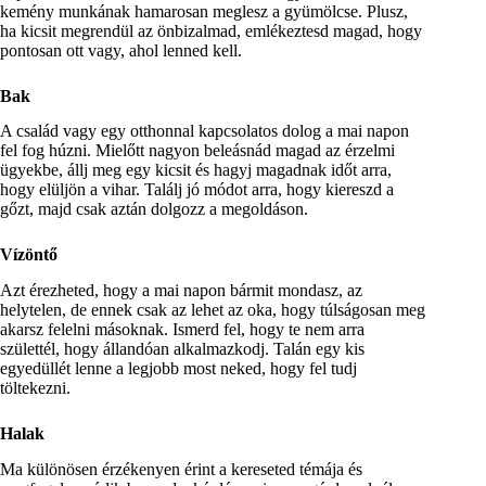
kemény munkának hamarosan meglesz a gyümölcse. Plusz,
ha kicsit megrendül az önbizalmad, emlékeztesd magad, hogy
pontosan ott vagy, ahol lenned kell.
Bak
A család vagy egy otthonnal kapcsolatos dolog a mai napon
fel fog húzni. Mielőtt nagyon beleásnád magad az érzelmi
ügyekbe, állj meg egy kicsit és hagyj magadnak időt arra,
hogy elüljön a vihar. Találj jó módot arra, hogy kiereszd a
gőzt, majd csak aztán dolgozz a megoldáson.
Vízöntő
Azt érezheted, hogy a mai napon bármit mondasz, az
helytelen, de ennek csak az lehet az oka, hogy túlságosan meg
akarsz felelni másoknak. Ismerd fel, hogy te nem arra
születtél, hogy állandóan alkalmazkodj. Talán egy kis
egyedüllét lenne a legjobb most neked, hogy fel tudj
töltekezni.
Halak
Ma különösen érzékenyen érint a kereseted témája és