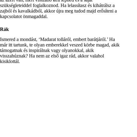
szükségleteiddel foglalkoznod. Ha lelassítasz és kihátrálsz a
zajból és kavalkádból, akkor újra meg tudod majd erősíteni a
kapcsolatot önmagaddal.
Rák
Ismered a mondást, ‘Madarat tolláról, embert barátjáról.’ Ha
már itt tartunk, te olyan emberekkel veszed körbe magad, akik
támogatnak és inspirálnak vagy olyanokkal, akik
visszahúznak? Ha nem az első igaz rád, akkor valahol
kisiklottál.