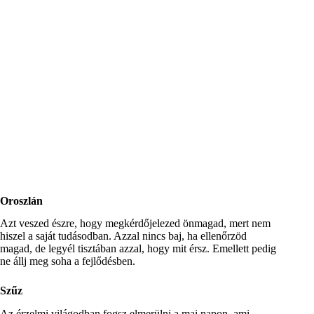
Oroszlán
Azt veszed észre, hogy megkérdőjelezed önmagad, mert nem
hiszel a saját tudásodban. Azzal nincs baj, ha ellenőrzöd
magad, de legyél tisztában azzal, hogy mit érsz. Emellett pedig
ne állj meg soha a fejlődésben.
Szűz
Az érzelmi világodban fogsz elmerülni a mai napon, ami