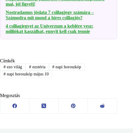
mai, jól figyelj!
Nostradamus jóslata 7 csillagjegy számára –
Számodra mit mond a híres csillagjós?
4 csillagjegyet az Univerzum a keblére vesz:
milliókat kaszálhat, ennyit kell csak tennie
Címkék
#
ezo világ
#
ezotéria
#
napi horoszkóp
#
napi horoszkóp május 10
Megosztás