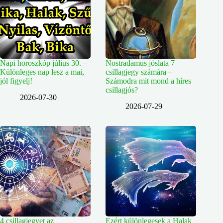
Napi horoszkóp július 30. –
Nostradamus jóslata 7
Különleges nap lesz a mai,
csillagjegy számára –
jól figyelj!
Számodra mit mond a híres
csillagjós?
2026-07-30
2026-07-29
4 csillagjegyet az
Ezért különlegesek a Halak