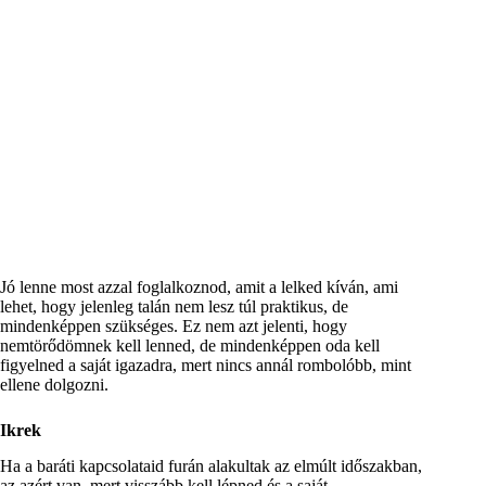
Jó lenne most azzal foglalkoznod, amit a lelked kíván, ami
lehet, hogy jelenleg talán nem lesz túl praktikus, de
mindenképpen szükséges. Ez nem azt jelenti, hogy
nemtörődömnek kell lenned, de mindenképpen oda kell
figyelned a saját igazadra, mert nincs annál rombolóbb, mint
ellene dolgozni.
Ikrek
Ha a baráti kapcsolataid furán alakultak az elmúlt időszakban,
az azért van, mert visszább kell lépned és a saját