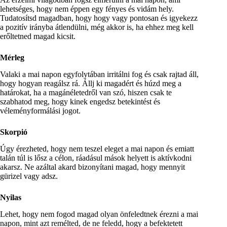
lehetséges, hogy nem éppen egy fényes és vidám hely.
Tudatosítsd magadban, hogy hogy vagy pontosan és igyekezz
a pozitív irányba átlendülni, még akkor is, ha ehhez meg kell
erőltetned magad kicsit.
Mérleg
Valaki a mai napon egyfolytában irritálni fog és csak rajtad áll,
hogy hogyan reagálsz rá. Állj ki magadért és húzd meg a
határokat, ha a magánéletedről van szó, hiszen csak te
szabhatod meg, hogy kinek engedsz betekintést és
véleményformálási jogot.
Skorpió
Úgy érezheted, hogy nem teszel eleget a mai napon és emiatt
talán túl is lősz a célon, ráadásul mások helyett is aktívkodni
akarsz. Ne azáltal akard bizonyítani magad, hogy mennyit
gürizel vagy adsz.
Nyilas
Lehet, hogy nem fogod magad olyan önfeledtnek érezni a mai
napon, mint azt remélted, de ne feledd, hogy a befektetett