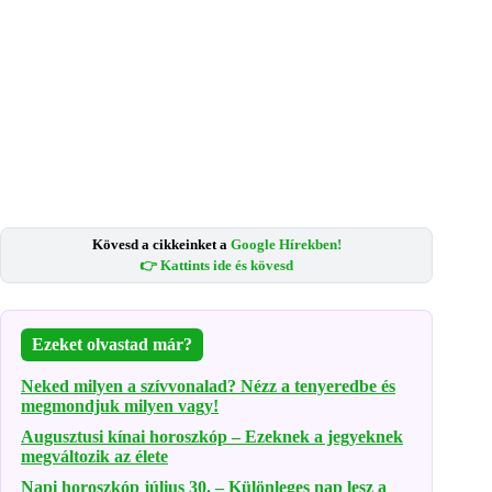
Kövesd a cikkeinket a
Google Hírekben!
👉 Kattints ide és kövesd
Ezeket olvastad már?
Neked milyen a szívvonalad? Nézz a tenyeredbe és
megmondjuk milyen vagy!
Augusztusi kínai horoszkóp – Ezeknek a jegyeknek
megváltozik az élete
Napi horoszkóp július 30. – Különleges nap lesz a