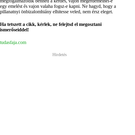
megfogalmazódik benned a kérdés, vajon megérdemelnél-e
egy emelést és vajon valaha fogsz-e kapni. Ne hagyd, hogy a
pillanatnyi önbizalomhiány elhitesse veled, nem érsz eleget.
Ha tetszett a cikk, kérlek, ne felejtsd el megosztani
ismerőseiddel!
tudasfaja.com
Hirdetés