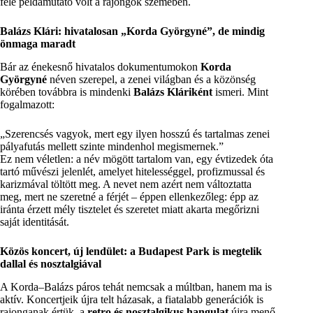
felé példamutató volt a rajongók szemében.
Balázs Klári: hivatalosan „Korda Györgyné”, de mindig
önmaga maradt
Bár az énekesnő hivatalos dokumentumokon
Korda
Györgyné
néven szerepel, a zenei világban és a közönség
körében továbbra is mindenki
Balázs Kláriként
ismeri. Mint
fogalmazott:
„Szerencsés vagyok, mert egy ilyen hosszú és tartalmas zenei
pályafutás mellett szinte mindenhol megismernek.”
Ez nem véletlen: a név mögött tartalom van, egy évtizedek óta
tartó művészi jelenlét, amelyet hitelességgel, profizmussal és
karizmával töltött meg. A nevet nem azért nem változtatta
meg, mert ne szeretné a férjét – éppen ellenkezőleg: épp az
iránta érzett mély tisztelet és szeretet miatt akarta megőrizni
saját identitását.
Közös koncert, új lendület: a Budapest Park is megtelik
dallal és nosztalgiával
A Korda–Balázs páros tehát nemcsak a múltban, hanem ma is
aktív. Koncertjeik újra telt házasak, a fiatalabb generációk is
rajonganak értük, a
retro és nosztalgikus hangulat
újra menő