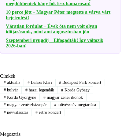
megdöbbentek hány fok lesz hamarosan!
10 perce jött – Magyar Péter megtette a várva várt
bejelentést!
Váratlan fordulat – Évek óta nem volt olyan
időjárásunk, mint ami augusztusban jön
Szeptemberi nyugdíj – Elfogadták! Így változik
2026-ban!
Címkék
#
aktuális
#
Balázs Klári
#
Budapest Park koncert
#
bulvár
#
hazai legendák
#
Korda György
#
Korda Györgyné
#
magyar zenei ikonok
#
magyar zenészházaspár
#
művésznév megtartása
#
névválasztás
#
retro koncert
Megosztás