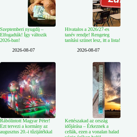
Szeptemberi nyugdíj –
Hivatalos a 2026/27-es
Elfogadták! Így változik
tanév rendje! Rengeteg
2026-ban!
tanítási szünet lesz, itt a lista!
2026-08-07
2026-08-07
Rábólintott Magyar Péter!
Kettészakad az ország
Ezt tervezi a kormány az
időjárása – Érkeznek a
augusztus 20.-i tűzijátékkal
cellák, ezen a vonalan halad