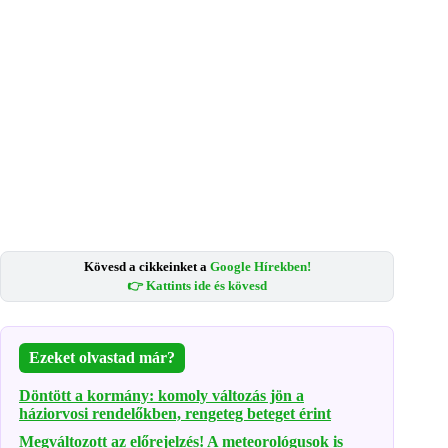
Kövesd a cikkeinket a
Google Hírekben!
👉 Kattints ide és kövesd
Ezeket olvastad már?
Döntött a kormány: komoly változás jön a
háziorvosi rendelőkben, rengeteg beteget érint
Megváltozott az előrejelzés! A meteorológusok is