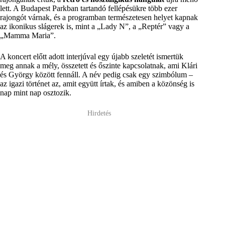
lett. A Budapest Parkban tartandó fellépésükre több ezer
rajongót várnak, és a programban természetesen helyet kapnak
az ikonikus slágerek is, mint a „Lady N”, a „Reptér” vagy a
„Mamma Maria”.
A koncert előtt adott interjúval egy újabb szeletét ismertük
meg annak a mély, összetett és őszinte kapcsolatnak, ami Klári
és György között fennáll. A név pedig csak egy szimbólum –
az igazi történet az, amit együtt írtak, és amiben a közönség is
nap mint nap osztozik.
Hirdetés