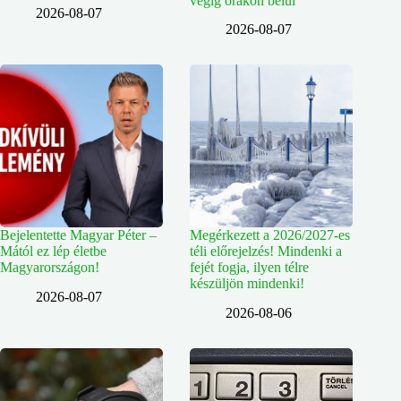
végig órákon belül
2026-08-07
2026-08-07
Bejelentette Magyar Péter –
Megérkezett a 2026/2027-es
Mától ez lép életbe
téli előrejelzés! Mindenki a
Magyarországon!
fejét fogja, ilyen télre
készüljön mindenki!
2026-08-07
2026-08-06