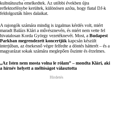
kultstátuszba emelkedtek. Az utóbbi években újra
reflektorfénybe kerültek, különösen azóta, hogy fiatal DJ-k
feldolgozták híres dalaikat.
A rajongók számára mindig is izgalmas kérdés volt, miért
maradt Balázs Klári a művésznevén, és miért nem vette fel
hivatalosan Korda György vezetéknevét. Most, a
Budapest
Parkban megrendezett koncertjük
kapcsán készült
interjúban, az énekesnő végre felfedte a döntés hátterét – és a
magyarázat sokak számára meglepően őszinte és érzelmes.
„Az Isten nem mosta volna le rólam” – mondta Klári, aki
a hírnév helyett a méltóságot választotta
Hirdetés