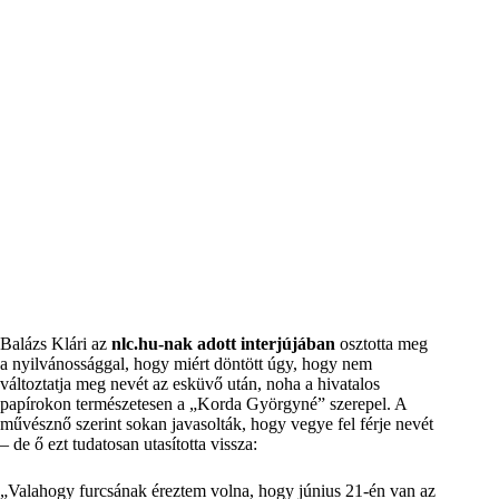
Balázs Klári az
nlc.hu-nak adott interjújában
osztotta meg
a nyilvánossággal, hogy miért döntött úgy, hogy nem
változtatja meg nevét az esküvő után, noha a hivatalos
papírokon természetesen a „Korda Györgyné” szerepel. A
művésznő szerint sokan javasolták, hogy vegye fel férje nevét
– de ő ezt tudatosan utasította vissza:
„Valahogy furcsának éreztem volna, hogy június 21-én van az