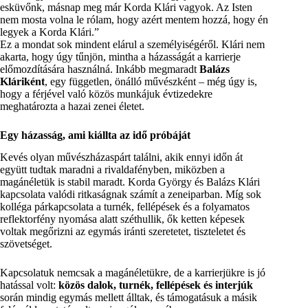
esküvőnk, másnap meg már Korda Klári vagyok. Az Isten
nem mosta volna le rólam, hogy azért mentem hozzá, hogy én
legyek a Korda Klári.”
Ez a mondat sok mindent elárul a személyiségéről. Klári nem
akarta, hogy úgy tűnjön, mintha a házasságát a karrierje
előmozdítására használná. Inkább megmaradt
Balázs
Kláriként
, egy független, önálló művészként – még úgy is,
hogy a férjével való közös munkájuk évtizedekre
meghatározta a hazai zenei életet.
Egy házasság, ami kiállta az idő próbáját
Kevés olyan művészházaspárt találni, akik ennyi időn át
együtt tudtak maradni a rivaldafényben, miközben a
magánéletük is stabil maradt. Korda György és Balázs Klári
kapcsolata valódi ritkaságnak számít a zeneiparban. Míg sok
kolléga párkapcsolata a turnék, fellépések és a folyamatos
reflektorfény nyomása alatt széthullik, ők ketten képesek
voltak megőrizni az egymás iránti szeretetet, tiszteletet és
szövetséget.
Kapcsolatuk nemcsak a magánéletükre, de a karrierjükre is jó
hatással volt:
közös dalok, turnék, fellépések és interjúk
során mindig egymás mellett álltak, és támogatásuk a másik