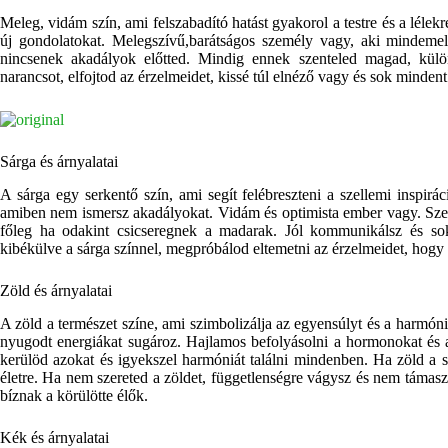
Meleg, vidám szín, ami felszabadító hatást gyakorol a testre és a lélekr
új gondolatokat. Melegszívű,barátságos személy vagy, aki mindemell
nincsenek akadályok előtted. Mindig ennek szenteled magad, külö
narancsot, elfojtod az érzelmeidet, kissé túl elnéző vagy és sok minden
Sárga és árnyalatai
A sárga egy serkentő szín, ami segít felébreszteni a szellemi inspiráci
amiben nem ismersz akadályokat. Vidám és optimista ember vagy. Szerets
főleg ha odakint csicseregnek a madarak. Jól kommunikálsz és 
kibékülve a sárga színnel, megpróbálod eltemetni az érzelmeidet, hogy 
Zöld és árnyalatai
A zöld a természet színe, ami szimbolizálja az egyensúlyt és a harmón
nyugodt energiákat sugároz. Hajlamos befolyásolni a hormonokat és a
kerülöd azokat és igyekszel harmóniát találni mindenben. Ha zöld a s
életre. Ha nem szereted a zöldet, függetlenségre vágysz és nem támas
bíznak a körülötte élők.
Kék és árnyalatai