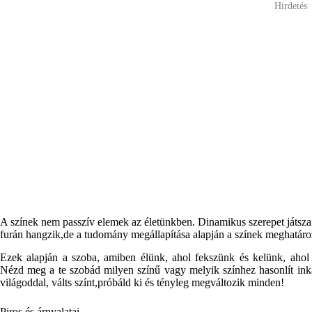
Hirdetés
A színek nem passzív elemek az életünkben. Dinamikus szerepet játsza
furán hangzik,de a tudomány megállapítása alapján a színek meghatároz
Ezek alapján a szoba, amiben élünk, ahol fekszünk és kelünk, ahol 
Nézd meg a te szobád milyen színű vagy melyik színhez hasonlít inká
világoddal, válts színt,próbáld ki és tényleg megváltozik minden!
Piros és árnyalatai