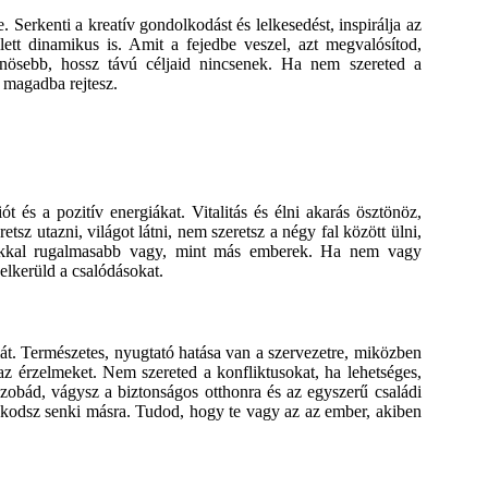
e. Serkenti a kreatív gondolkodást és lelkesedést, inspirálja az
ett dinamikus is. Amit a fejedbe veszel, azt megvalósítod,
nösebb, hossz távú céljaid nincsenek. Ha nem szereted a
t magadba rejtesz.
ót és a pozitív energiákat. Vitalitás és élni akarás ösztönöz,
z utazni, világot látni, nem szeretsz a négy fal között ülni,
sokkal rugalmasabb vagy, mint más emberek. Ha nem vagy
elkerüld a csalódásokat.
iát. Természetes, nyugtató hatása van a szervezetre, miközben
z érzelmeket. Nem szereted a konfliktusokat, ha lehetséges,
zobád, vágysz a biztonságos otthonra és az egyszerű családi
zkodsz senki másra. Tudod, hogy te vagy az az ember, akiben