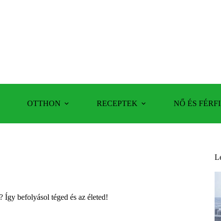
OTTHON
RECEPTEK
NŐ ÉS FÉRFI
L
 Így befolyásol téged és az életed!