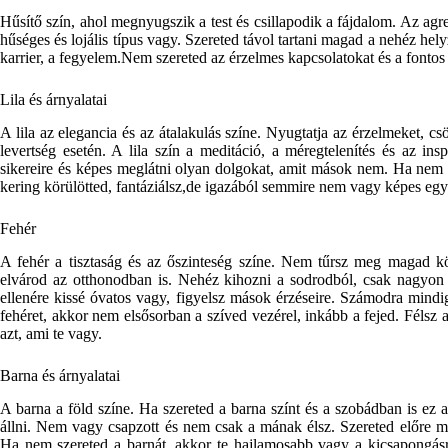
Hűsítő szín, ahol megnyugszik a test és csillapodik a fájdalom. Az agr
hűséges és lojális típus vagy. Szereted távol tartani magad a nehéz he
karrier, a fegyelem.Nem szereted az érzelmes kapcsolatokat és a fontos
Lila és árnyalatai
A lila az elegancia és az átalakulás színe. Nyugtatja az érzelmeket, csökk
levertség esetén. A lila szín a meditáció, a méregtelenítés és az in
sikereire és képes meglátni olyan dolgokat, amit mások nem. Ha nem sz
kering körülötted, fantáziálsz,de igazából semmire nem vagy képes egy
Fehér
A fehér a tisztaság és az őszinteség színe. Nem tűrsz meg magad 
elvárod az otthonodban is. Nehéz kihozni a sodrodból, csak nagyon
ellenére kissé óvatos vagy, figyelsz mások érzéseire. Számodra mindi
fehéret, akkor nem elsősorban a szíved vezérel, inkább a fejed. Félsz a
azt, ami te vagy.
Barna és árnyalatai
A barna a föld színe. Ha szereted a barna színt és a szobádban is ez a
állni. Nem vagy csapzott és nem csak a mának élsz. Szereted előre m
Ha nem szereted a barnát, akkor te hajlamosabb vagy a kicsapongásr