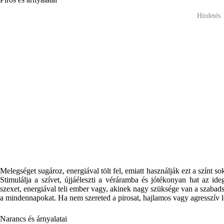
Hirdetés
Melegséget sugároz, energiával tölt fel, emiatt használják ezt a színt 
Stimulálja a szívet, újjáéleszti a véráramba és jótékonyan hat az ide
szexet, energiával teli ember vagy, akinek nagy szüksége van a szabads
a mindennapokat. Ha nem szereted a pirosat, hajlamos vagy agresszív le
Narancs és árnyalatai