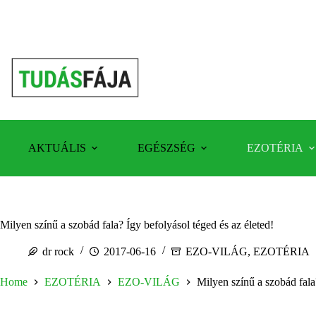
Skip
to
content
AKTUÁLIS
EGÉSZSÉG
EZOTÉRIA
Milyen színű a szobád fala? Így befolyásol téged és az életed!
dr rock
2017-06-16
EZO-VILÁG
,
EZOTÉRIA
Home
EZOTÉRIA
EZO-VILÁG
Milyen színű a szobád fala?