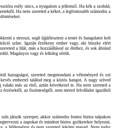
esszióra esély sincs, a nyugalom a jellemző. Ha kék a szobád,
lyzetektől. Ha nem szereted a kéket, a legfontosabb számodra a
 döntéseket.
enti a stresszt, segít újjáéleszteni a testet és hangulatot kelt
spiráció színe. Igazán érzékeny ember vagy, aki büszke elért
ereted a lilát, más a hozzáállásod az élethez, és sok ábránd
edül. Magányos vagy és lelkileg sérült.
körül hazugságot, szereted megmondani a véleményed és ezt
 kevés emberrel találod meg a közös hangot. A nagy szíved
g valaki más az első, aztán következel te. Ha nem szereted a
z érzésektől, az őszinteségtől, nem mered felvállalni igazából
 szín játszik szerepet, akkor számodra fontos biztos talpakon
egtervezni a napokat és mindent biztos gyökerekre helyezni.
a, a hűtlenségre és nem szereted lekötni magad. Nem tudsz