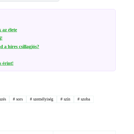
 az élete
j!
a híres csillagjós?
s érint!
mzés
#
sors
#
személyiség
#
szín
#
szoba