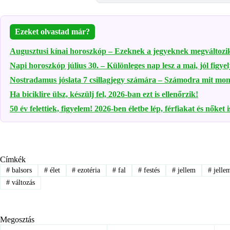
Ezeket olvastad már?
Augusztusi kínai horoszkóp – Ezeknek a jegyeknek megváltozik
Napi horoszkóp július 30. – Különleges nap lesz a mai, jól figyel
Nostradamus jóslata 7 csillagjegy számára – Számodra mit mond 
Ha biciklire ülsz, készülj fel, 2026-ban ezt is ellenőrzik!
50 év felettiek, figyelem! 2026-ben életbe lép, férfiakat és nőket i
Címkék
#
balsors
#
élet
#
ezotéria
#
fal
#
festés
#
jellem
#
jelle
#
változás
Megosztás