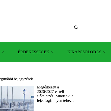
ÉRDEKESSÉGEK
KIKAPCSOLÓDÁS
egutóbbi bejegyzések
Megérkezett a
2026/2027-es téli
előrejelzés! Mindenki a
fejét fogja, ilyen télre…