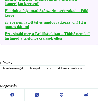
kameráján keresztül
Elindult a folyamat! Szó szerint szétszakad a Föld
kérge
27 éve nem látott teljes napfogyatkozás jön! Itt a
pontos dátum!
Ezt csináld meg a Beállításokban – Többé nem kell
tartanod a telefonos csalások ellen
Címkék
#
érdekességek
#
képek
#
ló
#
lószőr szobrász
Megosztás