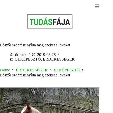
Skip
to
content
Lószőr szobrász nyírta meg ezeket a lovakat
dr rock
2019-03-28
ELKÉPESZTŐ
,
ÉRDEKESSÉGEK
Home
ÉRDEKESSÉGEK
ELKÉPESZTŐ
Lószőr szobrász nyírta meg ezeket a lovakat