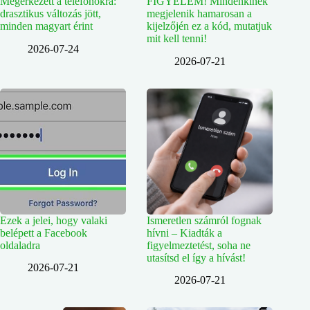
Megérkezett a telefonokra:
FIGYELEM! Mindenkinek
drasztikus változás jött,
megjelenik hamarosan a
minden magyart érint
kijelzőjén ez a kód, mutatjuk
mit kell tenni!
2026-07-24
2026-07-21
Ezek a jelei, hogy valaki
Ismeretlen számról fognak
belépett a Facebook
hívni – Kiadták a
oldaladra
figyelmeztetést, soha ne
utasítsd el így a hívást!
2026-07-21
2026-07-21