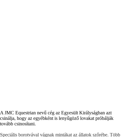
A JMC Equestrian nevű cég az Egyesült Királyságban azt
csinálja, hogy az egyébként is lenyűgöző lovakat próbálják
tovább csinosítani.
Speciális borotvával vágnak mintákat az állatok szőrébe. Több