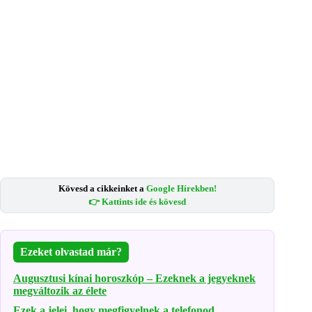
Kövesd a cikkeinket a
Google Hírekben!
👉 Kattints ide és kövesd
Ezeket olvastad már?
Augusztusi kínai horoszkóp – Ezeknek a jegyeknek
megváltozik az élete
Ezek a jelei, hogy megfigyelnek a telefonod