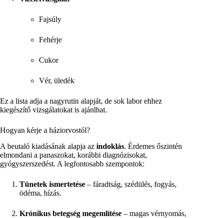
Fajsúly
Fehérje
Cukor
Vér, üledék
Ez a lista adja a nagyrutin alapját, de sok labor ehhez
kiegészítő vizsgálatokat is ajánlhat.
Hogyan kérje a háziorvostól?
A beutaló kiadásának alapja az
indoklás
. Érdemes őszintén
elmondani a panaszokat, korábbi diagnózisokat,
gyógyszerszedést. A legfontosabb szempontok:
Tünetek ismertetése
– fáradtság, szédülés, fogyás,
ödéma, hízás.
Krónikus betegség megemlítése
– magas vérnyomás,