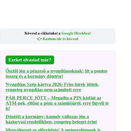
Kövesd a cikkeinket a
Google Hírekben!
👉 Kattints ide és kövesd
Ezeket olvastad már?
Ősztől jön a pénzeső a nyugdíjasoknak! Itt a pontos
összeg és a kormány döntése!
Nyugdíjas Szép-kártya 2026: Friss hírek jöttek,
rengeteg nyugdíjas nem számított erre
PÁR PERCE JÖTT – Megadta a PIN kódját az
ATM-nek, eltűnt a pénz a számlájáról, erre figyelj te
is!
Döntött a kormány: komoly változás jön a
háziorvosi rendelőkben, rengeteg beteget érint
Megváltozott az előrejelzés! A meteorológusok is