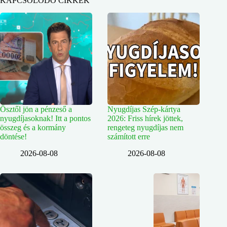
KAPCSOLÓDÓ CIKKEK
Ősztől jön a pénzeső a
Nyugdíjas Szép-kártya
nyugdíjasoknak! Itt a pontos
2026: Friss hírek jöttek,
összeg és a kormány
rengeteg nyugdíjas nem
döntése!
számított erre
2026-08-08
2026-08-08