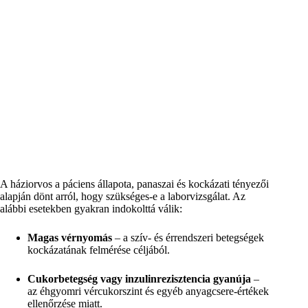
A háziorvos a páciens állapota, panaszai és kockázati tényezői
alapján dönt arról, hogy szükséges-e a laborvizsgálat. Az
alábbi esetekben gyakran indokolttá válik:
Magas vérnyomás
– a szív- és érrendszeri betegségek
kockázatának felmérése céljából.
Cukorbetegség vagy inzulinrezisztencia gyanúja
–
az éhgyomri vércukorszint és egyéb anyagcsere-értékek
ellenőrzése miatt.