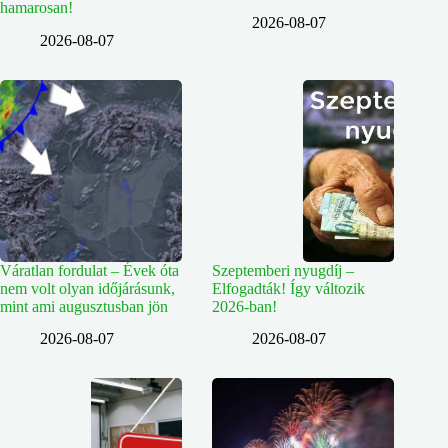
hamarosan!
2026-08-07
2026-08-07
Váratlan fordulat – Évek óta
Szeptemberi nyugdíj –
nem volt olyan időjárásunk,
Elfogadták! Így változik
mint ami augusztusban jön
2026-ban!
2026-08-07
2026-08-07