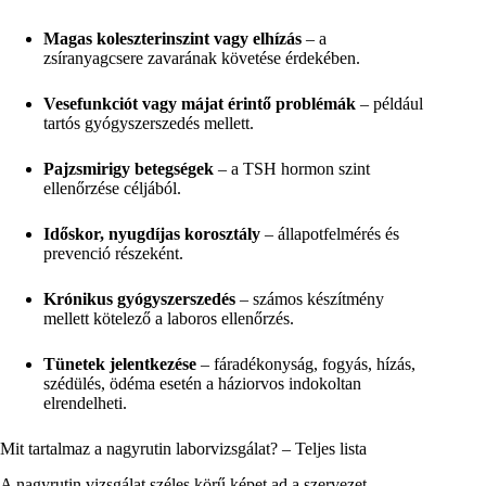
Magas koleszterinszint vagy elhízás
– a
zsíranyagcsere zavarának követése érdekében.
Vesefunkciót vagy májat érintő problémák
– például
tartós gyógyszerszedés mellett.
Pajzsmirigy betegségek
– a TSH hormon szint
ellenőrzése céljából.
Időskor, nyugdíjas korosztály
– állapotfelmérés és
prevenció részeként.
Krónikus gyógyszerszedés
– számos készítmény
mellett kötelező a laboros ellenőrzés.
Tünetek jelentkezése
– fáradékonyság, fogyás, hízás,
szédülés, ödéma esetén a háziorvos indokoltan
elrendelheti.
Mit tartalmaz a nagyrutin laborvizsgálat? – Teljes lista
A nagyrutin vizsgálat széles körű képet ad a szervezet