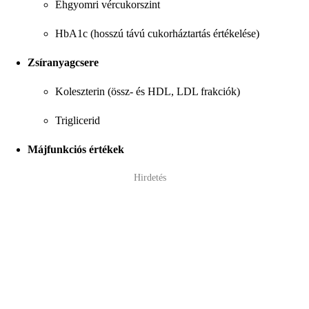
Éhgyomri vércukorszint
HbA1c (hosszú távú cukorháztartás értékelése)
Zsíranyagcsere
Koleszterin (össz- és HDL, LDL frakciók)
Triglicerid
Májfunkciós értékek
Hirdetés