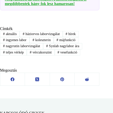
megdöbbentek hány fok lesz hamarosan!
Címkék
#
aktuális
#
háziorvos laborvizsgálat
#
hírek
#
ingyenes labor
#
koleszterin
#
májfunkció
#
nagyrutin laborvizsgálat
#
Synlab nagylabor ára
#
teljes vérkép
#
vércukorszint
#
vesefunkció
Megosztás