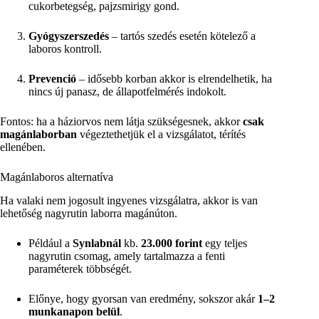
cukorbetegség, pajzsmirigy gond.
Gyógyszerszedés
– tartós szedés esetén kötelező a
laboros kontroll.
Prevenció
– idősebb korban akkor is elrendelhetik, ha
nincs új panasz, de állapotfelmérés indokolt.
Fontos: ha a háziorvos nem látja szükségesnek, akkor
csak
magánlaborban
végeztethetjük el a vizsgálatot, térítés
ellenében.
Magánlaboros alternatíva
Ha valaki nem jogosult ingyenes vizsgálatra, akkor is van
lehetőség nagyrutin laborra magánúton.
Például a
Synlabnál
kb.
23.000 forint
egy teljes
nagyrutin csomag, amely tartalmazza a fenti
paraméterek többségét.
Előnye, hogy gyorsan van eredmény, sokszor akár
1–2
munkanapon belül
.