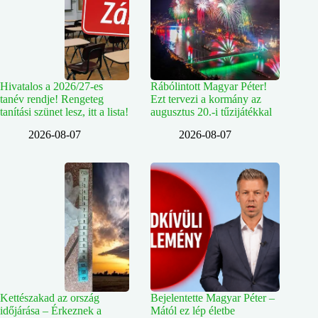
Hivatalos a 2026/27-es
Rábólintott Magyar Péter!
tanév rendje! Rengeteg
Ezt tervezi a kormány az
tanítási szünet lesz, itt a lista!
augusztus 20.-i tűzijátékkal
2026-08-07
2026-08-07
Kettészakad az ország
Bejelentette Magyar Péter –
időjárása – Érkeznek a
Mától ez lép életbe