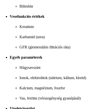
Bilirubin
Vesefunkciós értékek
Kreatinin
Karbamid (urea)
GFR (glomeruláris filtrációs ráta)
Egyéb paraméterek
Húgysavszint
Ionok, elektrolitok (nátrium, kálium, klorid)
Kalcium, magnézium, foszfor
Vas, ferritin (vérszegénység gyanújánál)
Vizeletvizsgálat