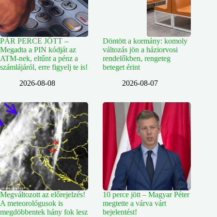
PÁR PERCE JÖTT –
Döntött a kormány: komoly
Megadta a PIN kódját az
változás jön a háziorvosi
ATM-nek, eltűnt a pénz a
rendelőkben, rengeteg
számlájáról, erre figyelj te is!
beteget érint
2026-08-08
2026-08-07
Megváltozott az előrejelzés!
10 perce jött – Magyar Péter
A meteorológusok is
megtette a várva várt
megdöbbentek hány fok lesz
bejelentést!