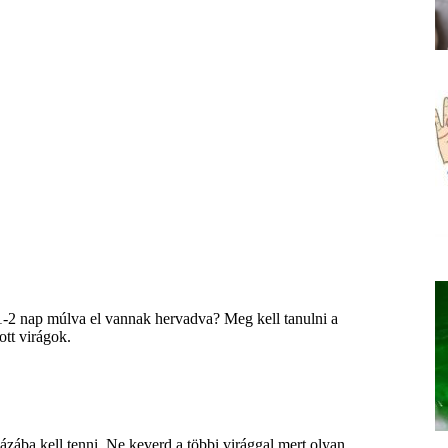
 1-2 nap múlva el vannak hervadva? Meg kell tanulni a
ott virágok.
ázába kell tenni. Ne keverd a többi virággal mert olyan