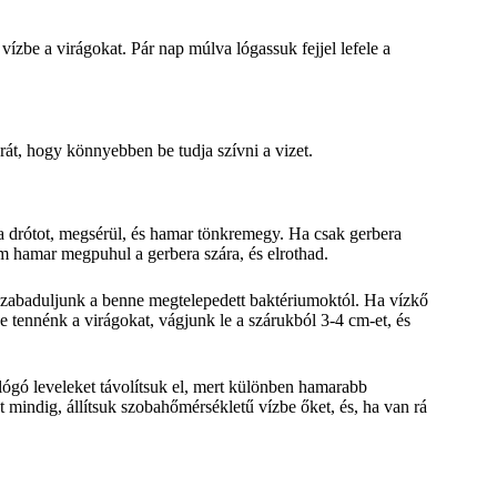
zbe a virágokat. Pár nap múlva lógassuk fejjel lefele a
rát, hogy könnyebben be tudja szívni a vizet.
k a drótot, megsérül, és hamar tönkremegy. Ha csak gerbera
m hamar megpuhul a gerbera szára, és elrothad.
gszabaduljunk a benne megtelepedett baktériumoktól. Ha vízkő
e tennénk a virágokat, vágjunk le a szárukból 3-4 cm-et, és
 lógó leveleket távolítsuk el, mert különben hamarabb
 mindig, állítsuk szobahőmérsékletű vízbe őket, és, ha van rá