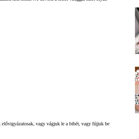
k elővigyázatosak, vagy vágjuk le a bibét, vagy fújjuk be