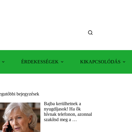
ÉRDEKESSÉGEK
KIKAPCSOLÓDÁS
egutóbbi bejegyzések
Bajba kerülhetnek a
nyugdíjasok! Ha ők
hívnak telefonon, azonnal
szakítsd meg a …