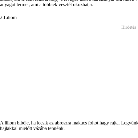
anyagot termel, ami a többiek vesztét okozhatja.
2.Liliom
Hirdetés
A liliom bibéje, ha leesik az abroszra makacs foltot hagy rajta. Legyün
hajlakkal mielőtt vázába tennénk.