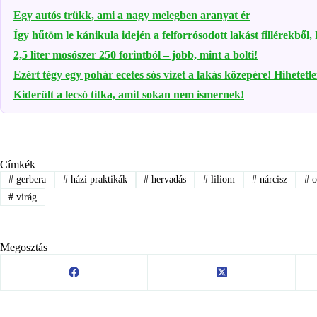
Egy autós trükk, ami a nagy melegben aranyat ér
Így hűtöm le kánikula idején a felforrósodott lakást fillérekből,
2,5 liter mosószer 250 forintból – jobb, mint a bolti!
Ezért tégy egy pohár ecetes sós vizet a lakás közepére! Hihetetl
Kiderült a lecsó titka, amit sokan nem ismernek!
Címkék
#
gerbera
#
házi praktikák
#
hervadás
#
liliom
#
nárcisz
#
o
#
virág
Megosztás