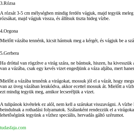
3.Rózsa
A rózsát 3-5 cm mélységben mindig ferdén vágjuk, majd tegyük meleg ví
rózsákat, majd vágjuk vissza, és állítsuk tiszta hideg vízbe.
4.Orgona
Mielőtt vázába tennénk, kicsit hántsuk meg a kérgét, és vágjuk be a szá
5.Gerbera
Ha dróttal van rögzítve a virág szára, ne bántsuk, hiszen, ha kivesszü
van a vázába, csak egy kevés vizet engedjünk a váza aljába, mert hane
Mielőtt a vázába tennénk a virágokat, mossuk jól el a vázát, hogy me
van az üveg vázában lerakódva, akkor ecettel mossuk át. Mielőtt a vízb
ezt mindig tegyük meg, amikor lecseréljük a vizet.
A tulipánok kivételek ez alól, nem kell a szárukat visszavágni. A vízbe
beindulnak a rothadási folyamatok. Szálanként rendezzük el a virágokat
lehetőségünk tegyünk a vízhez speciális, hervadás gáltó szérumot.
tudasfaja.com