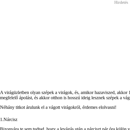
Hirdetés
A virágüzletben olyan szépek a virágok, és, amikor hazaviszed, akkor
megfelelő ápolást, és akkor otthon is hosszú ideig lesznek szépek a vág
Néhány titkot árulunk el a vágott virágokról, érdemes elolvasni!
1.Nárcisz
Bizonyára te sem tudtad, hogy a levágás után a nárciszt pár óra külön v