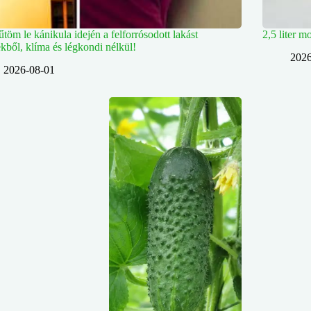
űtöm le kánikula idején a felforrósodott lakást
2,5 liter m
rekből, klíma és légkondi nélkül!
2026
2026-08-01