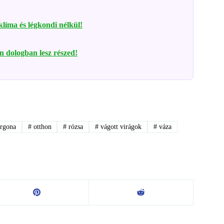
 klíma és légkondi nélkül!
en dologban lesz részed!
rgona
#
otthon
#
rózsa
#
vágott virágok
#
váza