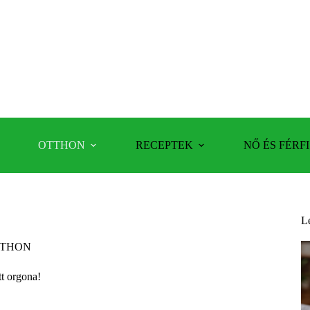
OTTHON
RECEPTEK
NŐ ÉS FÉRFI
L
THON
tt orgona!