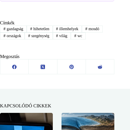
Címkék
#
gazdagság
#
hihetetlen
#
illemhelyek
#
mosdó
#
országok
#
szegénység
#
világ
#
wc
Megosztás
KAPCSOLÓDÓ CIKKEK