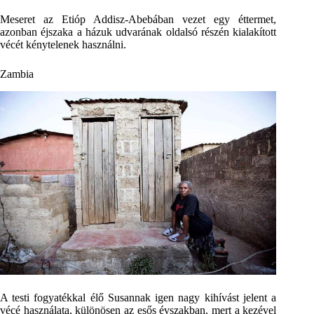
Meseret az Etióp Addisz-Abebában vezet egy éttermet,
azonban éjszaka a házuk udvarának oldalsó részén kialakított
vécét kénytelenek használni.
Zambia
A testi fogyatékkal élő Susannak igen nagy kihívást jelent a
vécé használata, különösen az esős évszakban, mert a kezével