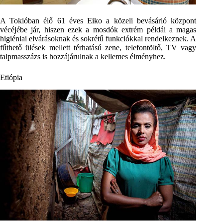
A Tokióban élő 61 éves Eiko a közeli bevásárló központ
vécéjébe jár, hiszen ezek a mosdók extrém példái a magas
higiéniai elvárásoknak és sokrétű funkciókkal rendelkeznek. A
fűthető ülések mellett térhatású zene, telefontöltő, TV vagy
talpmasszázs is hozzájárulnak a kellemes élményhez.
Etiópia