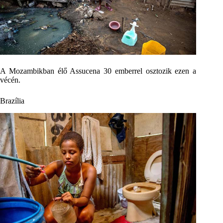
A Mozambikban élő Assucena 30 emberrel osztozik ezen a
vécén.
Brazília