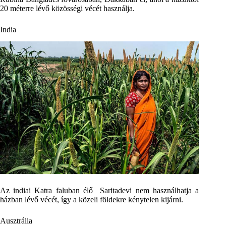
20 méterre lévő közösségi vécét használja.
India
Az indiai Katra faluban élő Saritadevi nem használhatja a
házban lévő vécét, így a közeli földekre kénytelen kijárni.
Ausztrália