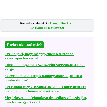
Kövesd a cikkeinket a
Google Hírekben!
👉 Kattints ide és kövesd
Ezeket olvastad már?
Ezek a jelei, hogy megfigyelnek a telefonod
kameráján keresztül
Elindult a folyamat! Szó szerint szétszakad a Föld
kérge
27 éve nem látott teljes napfogyatkozás jön! Itt a
pontos dátum!
Ezt csináld meg a Beállításokban – Többé nem kell
tartanod a telefonos csalások ellen
Megérkezett a telefonokra: drasztikus változás jött,
minden magyart érint