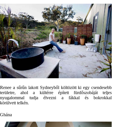
Renee a sűrűn lakott Sydneyből költözött ki egy csendesebb
területre, ahol a kültérre épített fürdőszobáját teljes
nyugalommal tudja élvezni a fákkal és bokrokkal
körülvett telkén.
Ghána