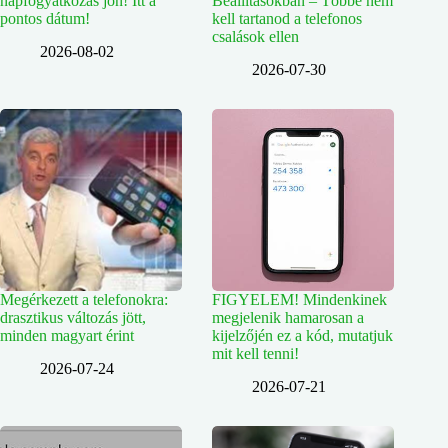
napfogyatkozás jön! Itt a
Beállításokban – Többé nem
pontos dátum!
kell tartanod a telefonos
csalások ellen
2026-08-02
2026-07-30
Megérkezett a telefonokra:
FIGYELEM! Mindenkinek
drasztikus változás jött,
megjelenik hamarosan a
minden magyart érint
kijelzőjén ez a kód, mutatjuk
mit kell tenni!
2026-07-24
2026-07-21