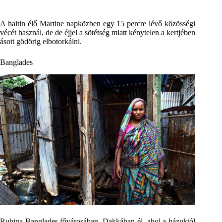
A haitin élő Martine napközben egy 15 percre lévő közösségi
vécét használ, de de éjjel a sötétség miatt kénytelen a kertjében
ásott gödörig elbotorkálni.
Banglades
Rubina Banglades fővárosában, Dakkában él, ahol a házuktól