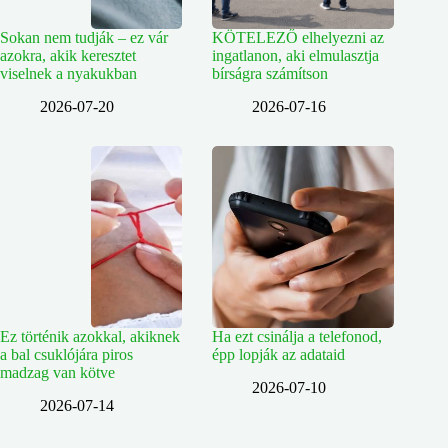
Sokan nem tudják – ez vár
KÖTELEZŐ elhelyezni az
azokra, akik keresztet
ingatlanon, aki elmulasztja
viselnek a nyakukban
bírságra számítson
2026-07-20
2026-07-16
Ez történik azokkal, akiknek
Ha ezt csinálja a telefonod,
a bal csuklójára piros
épp lopják az adataid
madzag van kötve
2026-07-10
2026-07-14