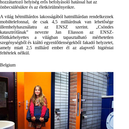
hozzátartozó helyiség erős befolyásoló hatással hat az
önbecsülésükre és az életkörülményeikre.
A világ hétmilliárdos lakosságából hatmilliárdan rendelkeznek
mobiltelefonnal, de csak 4,5 milliárdnak van lehetősége
illemhelyhasználatra az ENSZ szerint. „Csöndes
katasztrófának” nevezte Jan Eliasson az ENSZ-
főtitkárhelyettes a világban tapasztalható mérhetetlen
szegénységből és kiáltó egyenlőtlenségekből fakadó helyzetet,
amely miatt 2,5 milliárd ember él az alapvető higiéniai
feltételek nélkül.
Belgium