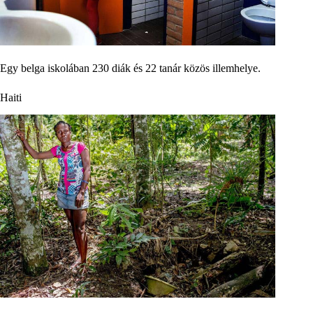
Egy belga iskolában 230 diák és 22 tanár közös illemhelye.
Haiti