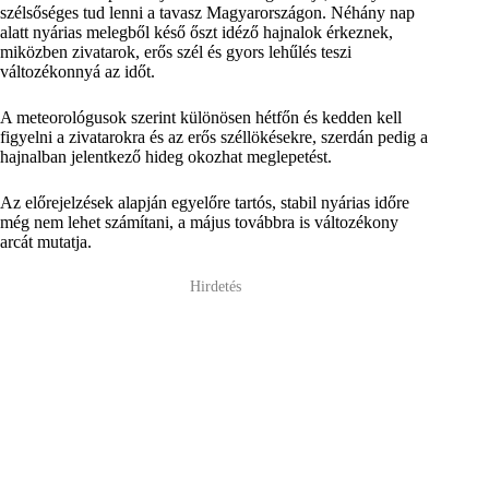
szélsőséges tud lenni a tavasz Magyarországon. Néhány nap
alatt nyárias melegből késő őszt idéző hajnalok érkeznek,
miközben zivatarok, erős szél és gyors lehűlés teszi
változékonnyá az időt.
A meteorológusok szerint különösen hétfőn és kedden kell
figyelni a zivatarokra és az erős széllökésekre, szerdán pedig a
hajnalban jelentkező hideg okozhat meglepetést.
Az előrejelzések alapján egyelőre tartós, stabil nyárias időre
még nem lehet számítani, a május továbbra is változékony
arcát mutatja.
Hirdetés