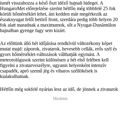
ismét visszahozza a késő őszt idéző hajnali hideget. A
HungaroMet előrejelzése szerint hétfőn még többfelé 25 fok
körüli hőmérséklet lehet, ám kedden már megérkezik az
északnyugat felől betörő front, szerdára pedig több helyen 20
fok alatt maradnak a maximumok, sőt a Nyugat-Dunántúlon
hajnalban gyenge fagy sem kizárt.
Az előttünk álló hét időjárása rendkívül változékony képet
mutat majd: záporok, zivatarok, hevesebb cellák, erős szél és
gyors hőmérséklet-változások válthatják egymást. A
meteorológusok szerint különösen a hét első felében kell
figyelni a zivatarveszélyre, ugyanis helyenként intenzív
csapadék, apró szemű jég és viharos széllökések is
kialakulhatnak.
Hétfőn még sokfelé nyárias lesz az idő, de jönnek a zivatarok
Hirdetés