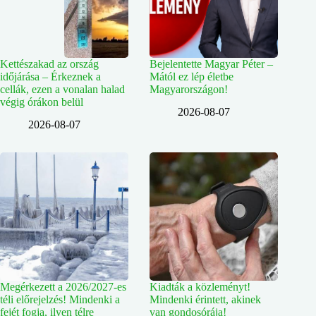
Kettészakad az ország
Bejelentette Magyar Péter –
időjárása – Érkeznek a
Mától ez lép életbe
cellák, ezen a vonalan halad
Magyarországon!
végig órákon belül
2026-08-07
2026-08-07
Megérkezett a 2026/2027-es
Kiadták a közleményt!
téli előrejelzés! Mindenki a
Mindenki érintett, akinek
fejét fogja, ilyen télre
van gondosórája!