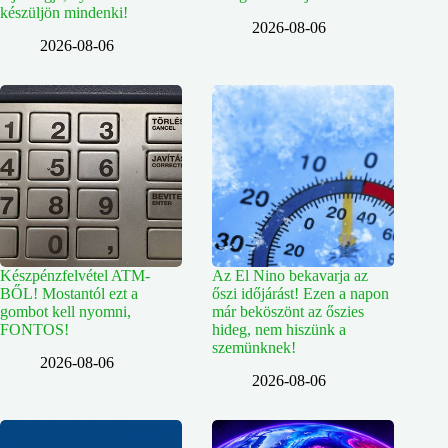
készüljön mindenki!
2026-08-06
2026-08-06
Készpénzfelvétel ATM-
Az El Nino bekavarja az
BŐL! Mostantól ezt a
őszi időjárást! Ezen a napon
gombot kell nyomni,
már beköszönt az őszies
FONTOS!
hideg, nem hiszünk a
szemünknek!
2026-08-06
2026-08-06