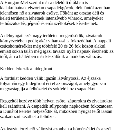
A HungaroMet szerint már a délelőtti órákban is
kialakulhatnak elszórtan csapadékgócok, délutántól azonban
jelentősen nő a zivatarok esélye. Főként az ország déli és
keleti területein lehetnek intenzívebb viharok, amelyeket
felhőszakadás, jégeső és erős széllökések kísérhetnek.
A délnyugati szél nagy területen megerősödik, zivatarok
környezetében pedig akár viharossá is fokozódhat. A nappali
csúcshőmérséklet még többfelé 20 és 26 fok között alakul,
emiatt sokan talán még igazi tavaszi-nyári napnak érezhetik az
időt, ám a háttérben már készülődik a markáns változás.
Kedden érkezik a hidegfront
A fordulat kedden válik igazán látványossá. Az éjszaka
folyamán egy hidegfront éri el az országot, amely gyorsan
megvastagítja a felhőzetet és sokfelé hoz csapadékot.
Reggeltől kezdve több helyen esőre, záporokra és zivatarokra
kell számítani. A csapadék súlypontja napközben fokozatosan
a Dunától keletre helyeződik át, miközben nyugat felől lassan
szakadozni kezdhet a felhőzet.
Az igazán érezhető változást azonban a hőmérséklet és a szél