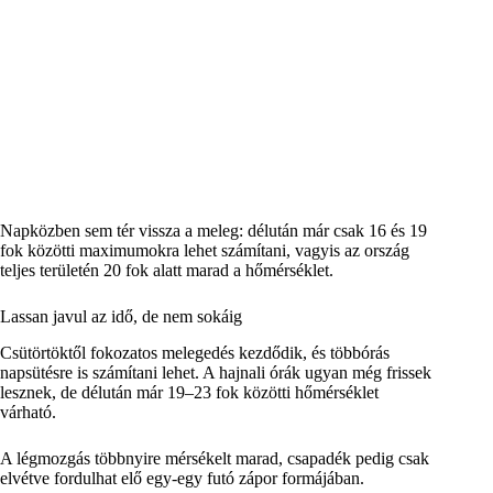
Napközben sem tér vissza a meleg: délután már csak 16 és 19
fok közötti maximumokra lehet számítani, vagyis az ország
teljes területén 20 fok alatt marad a hőmérséklet.
Lassan javul az idő, de nem sokáig
Csütörtöktől fokozatos melegedés kezdődik, és többórás
napsütésre is számítani lehet. A hajnali órák ugyan még frissek
lesznek, de délután már 19–23 fok közötti hőmérséklet
várható.
A légmozgás többnyire mérsékelt marad, csapadék pedig csak
elvétve fordulhat elő egy-egy futó zápor formájában.