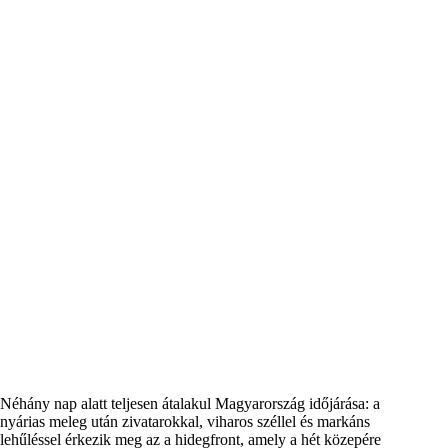
Néhány nap alatt teljesen átalakul Magyarország időjárása: a
nyárias meleg után zivatarokkal, viharos széllel és markáns
lehűléssel érkezik meg az a hidegfront, amely a hét közepére