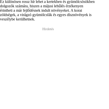
Ez különösen rossz hír lehet a kertekben és gyümölcsösökben
dolgozók számára, hiszen a májusi lehűlés érzékenyen
érintheti a már fejlődésnek indult növényeket. A korai
zöldségek, a virágzó gyümölcsfák és egyes dísznövények is
veszélybe kerülhetnek.
Hirdetés