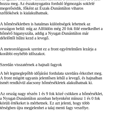
hozza meg. Az északnyugatira forduló légmozgás sokfelé
megerősödik, főként az Észak-Dunántúlon viharos
széllökések is kialakulhatnak.
A hőmérsékletben is hatalmas különbségek lehetnek az
országon belül: míg az Alföldön még 20 fok fölé emelkedhet a
hőmérő higanyszála, addig a Nyugat-Dunántúlon már
délelőttől hűlni kezd a levegő.
A meteorológusok szerint ez a front egyértelműen lezárja a
korábbi enyhébb időszakot.
Szerdán visszatérnek a hajnali fagyok
A hét legmeglepőbb időjárási fordulata szerdára érkezhet meg.
A front mögött ugyanis jelentősen lehűl a levegő, és hajnalban
ismét rendkívül alacsony hőmérsékletek alakulhatnak ki.
Az ország nagy részén 1 és 9 fok közé csökken a hőmérséklet,
a Nyugat-Dunántúlon azonban helyenként mínusz 1 és 0 fok
körüli értékeket is mérhetnek. Ez azt jelenti, hogy több
térségben újra megjelenhet a talaj menti fagy veszélye.