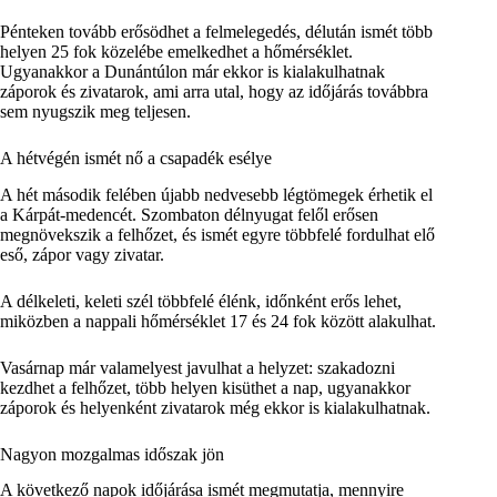
Pénteken tovább erősödhet a felmelegedés, délután ismét több
helyen 25 fok közelébe emelkedhet a hőmérséklet.
Ugyanakkor a Dunántúlon már ekkor is kialakulhatnak
záporok és zivatarok, ami arra utal, hogy az időjárás továbbra
sem nyugszik meg teljesen.
A hétvégén ismét nő a csapadék esélye
A hét második felében újabb nedvesebb légtömegek érhetik el
a Kárpát-medencét. Szombaton délnyugat felől erősen
megnövekszik a felhőzet, és ismét egyre többfelé fordulhat elő
eső, zápor vagy zivatar.
A délkeleti, keleti szél többfelé élénk, időnként erős lehet,
miközben a nappali hőmérséklet 17 és 24 fok között alakulhat.
Vasárnap már valamelyest javulhat a helyzet: szakadozni
kezdhet a felhőzet, több helyen kisüthet a nap, ugyanakkor
záporok és helyenként zivatarok még ekkor is kialakulhatnak.
Nagyon mozgalmas időszak jön
A következő napok időjárása ismét megmutatja, mennyire