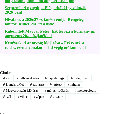
időjárásunk, mint ami augusztusban jön
Szeptemberi nyugdíj – Elfogadták! Így változik
2026-ban!
Hivatalos a 2026/27-es tanév rendje! Rengeteg
tanítási szünet lesz, itt a lista!
Rábólintott Magyar Péter! Ezt tervezi a kormány az
augusztus 20.-i tűzijátékkal
Kettészakad az ország időjárása – Érkeznek a
cellák, ezen a vonalan halad végig órákon belül
Címkék
#
eső
#
felhőszakadás
#
hajnali fagy
#
hidegfront
#
HungaroMet
#
időjárás
#
jégeső
#
lehűlés
#
Magyarország időjárás
#
májusi időjárás
#
meteorológia
#
szél
#
vihar
#
zápor
#
zivatar