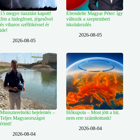
15 megye riasztást kapott!
Elrendelte Magyar Péter: így
Jön a hidegfront, jégesővel
változik a szeptemberi
és viharos széllökéssel ér
iskolakezdés
ide!
2026-08-05
2026-08-05
Miniszterelnöki bejelentés –
Hőkupola – Most jött a hír,
Teljes Magyarországot
nem erre számítottunk!
érinti!
2026-08-04
2026-08-04