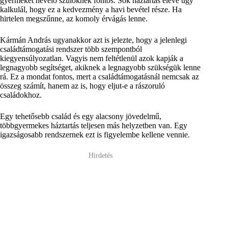
gyermeket nevelő szülőknek fontos. Sok háztartás eleve úgy
kalkulál, hogy ez a kedvezmény a havi bevétel része. Ha
hirtelen megszűnne, az komoly érvágás lenne.
Kármán András ugyanakkor azt is jelezte, hogy a jelenlegi
családtámogatási rendszer több szempontból
kiegyensúlyozatlan. Vagyis nem feltétlenül azok kapják a
legnagyobb segítséget, akiknek a legnagyobb szükségük lenne
rá. Ez a mondat fontos, mert a családtámogatásnál nemcsak az
összeg számít, hanem az is, hogy eljut-e a rászoruló
családokhoz.
Egy tehetősebb család és egy alacsony jövedelmű,
többgyermekes háztartás teljesen más helyzetben van. Egy
igazságosabb rendszernek ezt is figyelembe kellene vennie.
Hirdetés