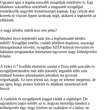
Ugyanez igaz a legalacsonyabb nyugdíjak emelésére is. Egy
általános százalékos emelésnél a magasabb nyugdíjjal
rendelkezők nagyobb forintösszeget kapnak. Egy célzott alsó
korrekció viszont éppen azoknak segít, akiknek a legkisebb az
ellátásuk.
A nagy kérdés: miből lesz erre pénz?
Minden ilyen bejelentés után jön a legfontosabb kérdés:
miből? Nyugdíjat emelni, családi pótlékot duplázni, anyasági
támogatásokat növelni, nyugdíjas SZÉP-kártyát bevezetni és
lakhatási programokat fenntartani egyszerre nagy költségvetési
feladat.
A Telex G7 korábbi elemzése szerint a Tisza több szociális és
nyugdíjintézkedése már idén jelentős, legalább több száz
milliárd forintos pluszkiadást jelenthet, ha gyorsan
végrehajtják. Ez nem jelenti azt, hogy ne lehetne megtenni, de
azt igen, hogy pontos fedezet és átlátható menetrend kell
hozzá.
A családok és nyugdíjasok joggal várják a segítséget. De
ugyanilyen jogos kérdés az is, hogyan biztosítja mindezt a
költségvetés úgy, hogy közben ne szaladjon el a hiány, ne