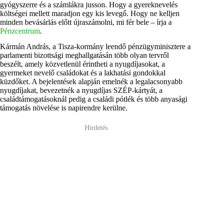
gyógyszerre és a számlákra jusson. Hogy a gyereknevelés
költségei mellett maradjon egy kis levegő. Hogy ne kelljen
minden bevásárlás előtt újraszámolni, mi fér bele – írja a
Pénzcentrum
.
Kármán András, a Tisza-kormány leendő pénzügyminisztere a
parlamenti bizottsági meghallgatásán több olyan tervről
beszélt, amely közvetlenül érintheti a nyugdíjasokat, a
gyermeket nevelő családokat és a lakhatási gondokkal
küzdőket. A bejelentések alapján emelnék a legalacsonyabb
nyugdíjakat, bevezetnék a nyugdíjas SZÉP-kártyát, a
családtámogatásoknál pedig a családi pótlék és több anyasági
támogatás növelése is napirendre kerülne.
Hirdetés