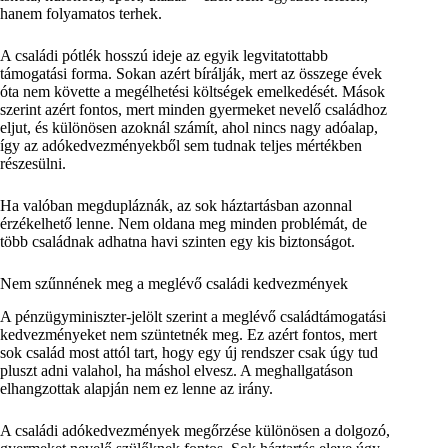
hanem folyamatos terhek.
A családi pótlék hosszú ideje az egyik legvitatottabb
támogatási forma. Sokan azért bírálják, mert az összege évek
óta nem követte a megélhetési költségek emelkedését. Mások
szerint azért fontos, mert minden gyermeket nevelő családhoz
eljut, és különösen azoknál számít, ahol nincs nagy adóalap,
így az adókedvezményekből sem tudnak teljes mértékben
részesülni.
Ha valóban megdupláznák, az sok háztartásban azonnal
érzékelhető lenne. Nem oldana meg minden problémát, de
több családnak adhatna havi szinten egy kis biztonságot.
Nem szűnnének meg a meglévő családi kedvezmények
A pénzügyminiszter-jelölt szerint a meglévő családtámogatási
kedvezményeket nem szüntetnék meg. Ez azért fontos, mert
sok család most attól tart, hogy egy új rendszer csak úgy tud
pluszt adni valahol, ha máshol elvesz. A meghallgatáson
elhangzottak alapján nem ez lenne az irány.
A családi adókedvezmények megőrzése különösen a dolgozó,