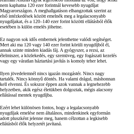
nem kaphatna 120 ezer forintnál kevesebb nyugdíjat
Magyarországon. A meghallgatáson elhangzottak szerint az
első intézkedések között emelnék meg a legalacsonyabb
nyugdíjakat, és a 120–140 ezer forint közötti ellátásból élők
esetében is külön emelés jöhetne.
Ez nagyon sok idős embernek jelenthetne valódi segítséget.
Mert aki ma 120 vagy 140 ezer forint körüli nyugdíjból él,
annak szinte minden kiadás fáj. A gyógyszer, a rezsi, az
élelmiszer, a közlekedés, egy szemüveg, egy fogászati kezelés
vagy egy váratlan háztartási javítás is komoly teher lehet.
Ilyen jövedelemnél nincs igazán mozgástér. Nincs nagy
tartalék. Nincs könnyű döntés. Ha valami drágul, máshonnan
kell elvenni. És sokszor éppen azok vannak a legnehezebb
helyzetben, akik egész életükben dolgoztak, mégis alacsony
ellátással mentek nyugdíjba.
Ezért lehet különösen fontos, hogy a legalacsonyabb
nyugdíjak emelése nem általános, mindenkinek egyformán
adott pluszként jelenne meg, hanem célzottan a legkisebb
ellátásból élők helyzetét javítaná.