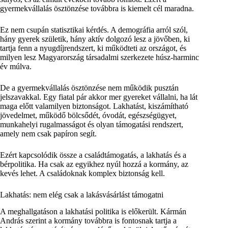
gyermekvállalás ösztönzése továbbra is kiemelt cél maradna.
Ez nem csupán statisztikai kérdés. A demográfia arról szól,
hány gyerek születik, hány aktív dolgozó lesz a jövőben, ki
tartja fenn a nyugdíjrendszert, ki működteti az országot, és
milyen lesz Magyarország társadalmi szerkezete húsz-harminc
év múlva.
De a gyermekvállalás ösztönzése nem működik pusztán
jelszavakkal. Egy fiatal pár akkor mer gyereket vállalni, ha lát
maga előtt valamilyen biztonságot. Lakhatást, kiszámítható
jövedelmet, működő bölcsődét, óvodát, egészségügyet,
munkahelyi rugalmasságot és olyan támogatási rendszert,
amely nem csak papíron segít.
Ezért kapcsolódik össze a családtámogatás, a lakhatás és a
bérpolitika. Ha csak az egyikhez nyúl hozzá a kormány, az
kevés lehet. A családoknak komplex biztonság kell.
Lakhatás: nem elég csak a lakásvásárlást támogatni
A meghallgatáson a lakhatási politika is előkerült. Kármán
András szerint a kormány továbbra is fontosnak tartja a