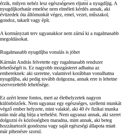
érzik, milyen nehéz lesz egészségesen eljutni a nyugdíjig. A
nyugdíjkorhatár emelése nem elméleti kérdés annak, aki
évtizedek óta állómunkát végez, emel, vezet, műszakol,
gondoz, takarít vagy épít.
A kormányzati terv ugyanakkor nem zárná ki a rugalmasabb
megoldásokat.
Rugalmasabb nyugdíjba vonulás is jöhet
Kármán András felvetette egy rugalmasabb rendszer
lehetőségét is. Ez nagyobb mozgásteret adhatna az
embereknek: aki szeretne, valamivel korábban vonulhatna
nyugdíjba, aki pedig tovább dolgozna, annak erre is lehetne
szervezettebb lehetősége.
Ez azért lenne fontos, mert az élethelyzetek nagyon
különbözőek. Nem ugyanaz egy egészséges, szellemi munkát
végző ember helyzete, mint valakié, aki 40 év fizikai munka
után már alig bírja a terhelést. Nem ugyanaz annak, aki szeret
dolgozni és közösségben maradna, mint annak, aki beteg
hozzátartozót gondozna vagy saját egészségi állapota miatt
már pihenésre szorul.