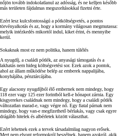
nőjön tovább indokolatlanul az adósság, és ne kelljen később
más területen fájdalmas megszorításokkal fizetni érte.
Ezért lesz kulcsfontosságú a pótköltségvetés, a pontos
törvényalkotás és az, hogy a kormány világosan megmutassa:
melyik intézkedés mikortól indul, kiket érint, és mennyibe
kerül.
Sokaknak most ez nem politika, hanem túlélés
A nyugdíj, a családi pótlék, az anyasági támogatás és a
lakhatás nem hideg költségvetési sor. Ezek azok a pontok,
ahol az állam működése belép az emberek nappalijába,
konyhájába, pénztárcájába.
Egy alacsony nyugdíjból élő embernek nem mindegy, hogy
118 ezer vagy 125 ezer forintból kell-e hónapot zárnia. Egy
kisgyerekes családnak nem mindegy, hogy a családi pótlék
változatlan marad-e, vagy végre nő. Egy fiatal párnak nem
mindegy, hogy van-e megfizethető bérlakás, vagy csak egyre
drágább hitelek és albérletek között választhat.
Ezért lehetnek ezek a tervek társadalmilag nagyon erősek.
Mert nem elvont reformokról beszélnek, hanem azokról, akik