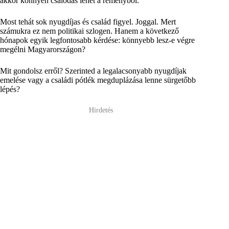
akkor könnyen csalódás lehet a reményből.
Most tehát sok nyugdíjas és család figyel. Joggal. Mert
számukra ez nem politikai szlogen. Hanem a következő
hónapok egyik legfontosabb kérdése: könnyebb lesz-e végre
megélni Magyarországon?
Mit gondolsz erről? Szerinted a legalacsonyabb nyugdíjak
emelése vagy a családi pótlék megduplázása lenne sürgetőbb
lépés?
Hirdetés