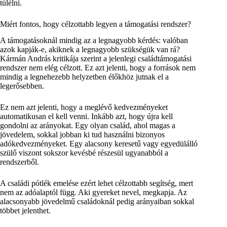
túlélni.
Miért fontos, hogy célzottabb legyen a támogatási rendszer?
A támogatásoknál mindig az a legnagyobb kérdés: valóban
azok kapják-e, akiknek a legnagyobb szükségük van rá?
Kármán András kritikája szerint a jelenlegi családtámogatási
rendszer nem elég célzott. Ez azt jelenti, hogy a források nem
mindig a legnehezebb helyzetben élőkhöz jutnak el a
legerősebben.
Ez nem azt jelenti, hogy a meglévő kedvezményeket
automatikusan el kell venni. Inkább azt, hogy újra kell
gondolni az arányokat. Egy olyan család, ahol magas a
jövedelem, sokkal jobban ki tud használni bizonyos
adókedvezményeket. Egy alacsony keresetű vagy egyedülálló
szülő viszont sokszor kevésbé részesül ugyanabból a
rendszerből.
A családi pótlék emelése ezért lehet célzottabb segítség, mert
nem az adóalaptól függ. Aki gyereket nevel, megkapja. Az
alacsonyabb jövedelmű családoknál pedig arányaiban sokkal
többet jelenthet.