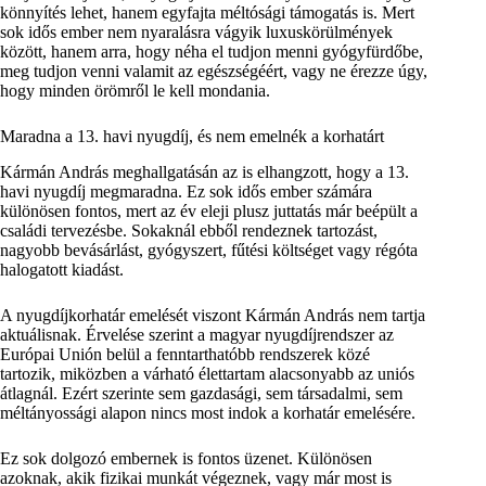
könnyítés lehet, hanem egyfajta méltósági támogatás is. Mert
sok idős ember nem nyaralásra vágyik luxuskörülmények
között, hanem arra, hogy néha el tudjon menni gyógyfürdőbe,
meg tudjon venni valamit az egészségéért, vagy ne érezze úgy,
hogy minden örömről le kell mondania.
Maradna a 13. havi nyugdíj, és nem emelnék a korhatárt
Kármán András meghallgatásán az is elhangzott, hogy a 13.
havi nyugdíj megmaradna. Ez sok idős ember számára
különösen fontos, mert az év eleji plusz juttatás már beépült a
családi tervezésbe. Sokaknál ebből rendeznek tartozást,
nagyobb bevásárlást, gyógyszert, fűtési költséget vagy régóta
halogatott kiadást.
A nyugdíjkorhatár emelését viszont Kármán András nem tartja
aktuálisnak. Érvelése szerint a magyar nyugdíjrendszer az
Európai Unión belül a fenntarthatóbb rendszerek közé
tartozik, miközben a várható élettartam alacsonyabb az uniós
átlagnál. Ezért szerinte sem gazdasági, sem társadalmi, sem
méltányossági alapon nincs most indok a korhatár emelésére.
Ez sok dolgozó embernek is fontos üzenet. Különösen
azoknak, akik fizikai munkát végeznek, vagy már most is