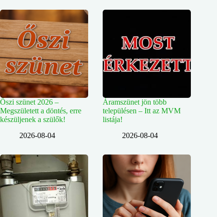
Őszi szünet 2026 –
Áramszünet jön több
Megszületett a döntés, erre
településen – Itt az MVM
készüljenek a szülők!
listája!
2026-08-04
2026-08-04