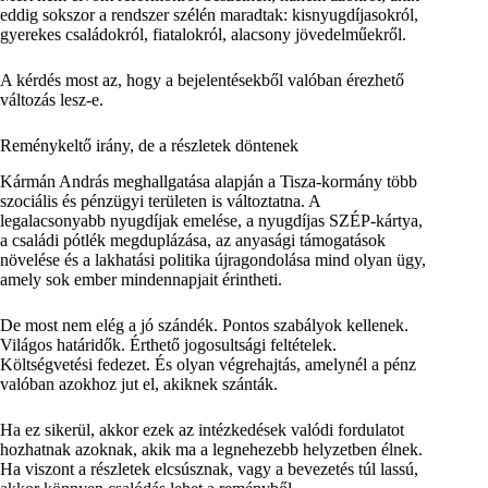
eddig sokszor a rendszer szélén maradtak: kisnyugdíjasokról,
gyerekes családokról, fiatalokról, alacsony jövedelműekről.
A kérdés most az, hogy a bejelentésekből valóban érezhető
változás lesz-e.
Reménykeltő irány, de a részletek döntenek
Kármán András meghallgatása alapján a Tisza-kormány több
szociális és pénzügyi területen is változtatna. A
legalacsonyabb nyugdíjak emelése, a nyugdíjas SZÉP-kártya,
a családi pótlék megduplázása, az anyasági támogatások
növelése és a lakhatási politika újragondolása mind olyan ügy,
amely sok ember mindennapjait érintheti.
De most nem elég a jó szándék. Pontos szabályok kellenek.
Világos határidők. Érthető jogosultsági feltételek.
Költségvetési fedezet. És olyan végrehajtás, amelynél a pénz
valóban azokhoz jut el, akiknek szánták.
Ha ez sikerül, akkor ezek az intézkedések valódi fordulatot
hozhatnak azoknak, akik ma a legnehezebb helyzetben élnek.
Ha viszont a részletek elcsúsznak, vagy a bevezetés túl lassú,