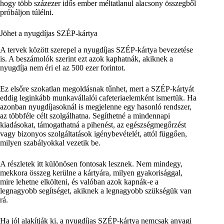
hogy több százezer idős ember méltatlanul alacsony összegből
próbáljon túlélni.
Jöhet a nyugdíjas SZÉP-kártya
A tervek között szerepel a nyugdíjas SZÉP-kártya bevezetése
is. A beszámolók szerint ezt azok kaphatnák, akiknek a
nyugdíja nem éri el az 500 ezer forintot.
Ez elsőre szokatlan megoldásnak tűnhet, mert a SZÉP-kártyát
eddig leginkább munkavállalói cafeteriaelemként ismertük. Ha
azonban nyugdíjasoknál is megjelenne egy hasonló rendszer,
az többféle célt szolgálhatna. Segíthetné a mindennapi
kiadásokat, támogathatná a pihenést, az egészségmegőrzést
vagy bizonyos szolgáltatások igénybevételét, attól függően,
milyen szabályokkal vezetik be.
A részletek itt különösen fontosak lesznek. Nem mindegy,
mekkora összeg kerülne a kártyára, milyen gyakorisággal,
mire lehetne elkölteni, és valóban azok kapnák-e a
legnagyobb segítséget, akiknek a legnagyobb szükségük van
rá.
Ha jól alakítják ki, a nyugdíjas SZÉP-kártya nemcsak anyagi