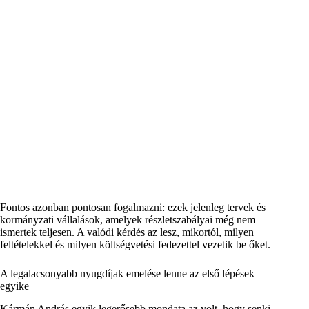
Fontos azonban pontosan fogalmazni: ezek jelenleg tervek és
kormányzati vállalások, amelyek részletszabályai még nem
ismertek teljesen. A valódi kérdés az lesz, mikortól, milyen
feltételekkel és milyen költségvetési fedezettel vezetik be őket.
A legalacsonyabb nyugdíjak emelése lenne az első lépések
egyike
Kármán András egyik legerősebb mondata az volt, hogy senki