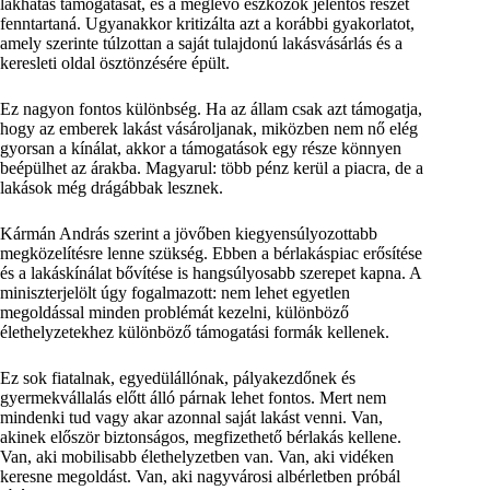
lakhatás támogatását, és a meglévő eszközök jelentős részét
fenntartaná. Ugyanakkor kritizálta azt a korábbi gyakorlatot,
amely szerinte túlzottan a saját tulajdonú lakásvásárlás és a
keresleti oldal ösztönzésére épült.
Ez nagyon fontos különbség. Ha az állam csak azt támogatja,
hogy az emberek lakást vásároljanak, miközben nem nő elég
gyorsan a kínálat, akkor a támogatások egy része könnyen
beépülhet az árakba. Magyarul: több pénz kerül a piacra, de a
lakások még drágábbak lesznek.
Kármán András szerint a jövőben kiegyensúlyozottabb
megközelítésre lenne szükség. Ebben a bérlakáspiac erősítése
és a lakáskínálat bővítése is hangsúlyosabb szerepet kapna. A
miniszterjelölt úgy fogalmazott: nem lehet egyetlen
megoldással minden problémát kezelni, különböző
élethelyzetekhez különböző támogatási formák kellenek.
Ez sok fiatalnak, egyedülállónak, pályakezdőnek és
gyermekvállalás előtt álló párnak lehet fontos. Mert nem
mindenki tud vagy akar azonnal saját lakást venni. Van,
akinek először biztonságos, megfizethető bérlakás kellene.
Van, aki mobilisabb élethelyzetben van. Van, aki vidéken
keresne megoldást. Van, aki nagyvárosi albérletben próbál