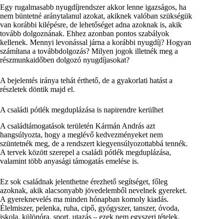
Egy rugalmasabb nyugdíjrendszer akkor lenne igazságos, ha
nem büntetné aránytalanul azokat, akiknek valóban szükségük
van korábbi kilépésre, de lehetőséget adna azoknak is, akik
tovább dolgoznának. Ehhez azonban pontos szabályok
kellenek. Mennyi levonással járna a korábbi nyugdíj? Hogyan
számítana a továbbdolgozás? Milyen jogok illetnék meg a
részmunkaidőben dolgozó nyugdíjasokat?
A bejelentés iránya tehát érthető, de a gyakorlati hatást a
részletek döntik majd el.
A családi pótlék megduplázása is napirendre kerülhet
A családtámogatások területén Kármán András azt
hangsúlyozta, hogy a meglévő kedvezményeket nem
szüntetnék meg, de a rendszert kiegyensúlyozottabbá tennék.
A tervek között szerepel a családi pótlék megduplázása,
valamint több anyasági támogatás emelése is.
Ez sok családnak jelenthetne érezhető segítséget, főleg
azoknak, akik alacsonyabb jövedelemből nevelnek gyereket.
A gyereknevelés ma minden hónapban komoly kiadás.
Élelmiszer, pelenka, ruha, cipő, gyógyszer, tanszer, óvoda,
iskola, különóra, sport, utazás – ezek nem egyszeri tételek,