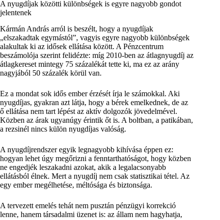
A nyugdíjak közötti különbségek is egyre nagyobb gondot
jelentenek
Kármán András arról is beszélt, hogy a nyugdíjak
„elszakadtak egymástól”, vagyis egyre nagyobb különbségek
alakultak ki az idősek ellátása között. A Pénzcentrum
beszámolója szerint felidézte: míg 2010-ben az átlagnyugdíj az
átlagkereset mintegy 75 százalékát tette ki, ma ez az arány
nagyjából 50 százalék körül van.
Ez a mondat sok idős ember érzését írja le számokkal. Aki
nyugdíjas, gyakran azt látja, hogy a bérek emelkednek, de az
ő ellátása nem tart lépést az aktív dolgozók jövedelmével.
Közben az árak ugyanúgy érintik őt is. A boltban, a patikában,
a rezsinél nincs külön nyugdíjas valóság.
A nyugdíjrendszer egyik legnagyobb kihívása éppen ez:
hogyan lehet úgy megőrizni a fenntarthatóságot, hogy közben
ne engedjék leszakadni azokat, akik a legalacsonyabb
ellátásból élnek. Mert a nyugdíj nem csak statisztikai tétel. Az
egy ember megélhetése, méltósága és biztonsága.
A tervezett emelés tehát nem pusztán pénzügyi korrekció
lenne, hanem társadalmi üzenet is: az állam nem hagyhatja,