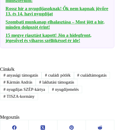
minisztérium!
Rossz hír a nyugdíjasoknak! Ők nem kapnak jövőre
13. és 14. havi nyugdíjat
Szombati munkanap elhalasztása – Most jött a hír,
minden dolgozót érint!
15 megye riasztást kapott! Jön a hidegfront,
jégesővel és viharos széllökéssel ér ide!
Címkék
#
anyasági támogatás
#
családi pótlék
#
családtámogatás
#
Kármán András
#
lakhatási támogatás
#
nyugdíjas SZÉP-kártya
#
nyugdíjemelés
#
TISZA-kormány
Megosztás