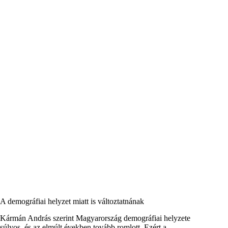
A demográfiai helyzet miatt is változtatnának
Kármán András szerint Magyarország demográfiai helyzete
súlyos, és az elmúlt években tovább romlott. Ezért a