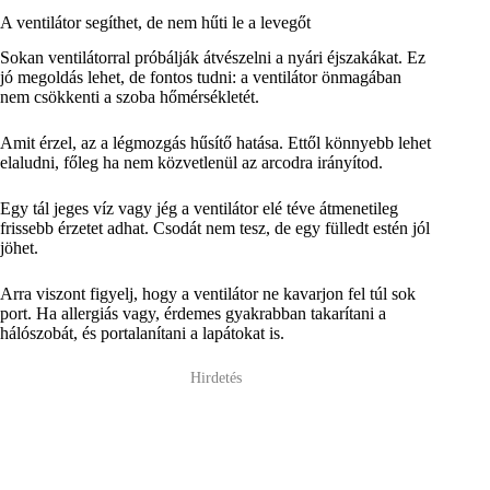
A ventilátor segíthet, de nem hűti le a levegőt
Sokan ventilátorral próbálják átvészelni a nyári éjszakákat. Ez
jó megoldás lehet, de fontos tudni: a ventilátor önmagában
nem csökkenti a szoba hőmérsékletét.
Amit érzel, az a légmozgás hűsítő hatása. Ettől könnyebb lehet
elaludni, főleg ha nem közvetlenül az arcodra irányítod.
Egy tál jeges víz vagy jég a ventilátor elé téve átmenetileg
frissebb érzetet adhat. Csodát nem tesz, de egy fülledt estén jól
jöhet.
Arra viszont figyelj, hogy a ventilátor ne kavarjon fel túl sok
port. Ha allergiás vagy, érdemes gyakrabban takarítani a
hálószobát, és portalanítani a lapátokat is.
Hirdetés