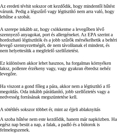
Az eredeti tévhit sokszor ott kezdődik, hogy mindentől hűtést
várunk. Pedig a légszűrő vagy légtisztító nem arra való, hogy
lehűtse a szobát.
A szerepe inkább az, hogy csökkentse a levegőben lévő
szennyező anyagokat, port és allergéneket. Az EPA szerint a
hordozható légtisztítók és a jobb szűrők mérsékelhetik a beltéri
levegő szennyezettségét, de nem távolítanak el mindent, és
nem helyettesítik a megfelelő szellőztetést.
Ez különösen akkor lehet hasznos, ha forgalmas környéken
laksz, pollenre érzékeny vagy, vagy gyakran ébredsz nehéz
levegőre.
Ha viszont a gond főleg a pára, akkor nem a légtisztító a fő
megoldás. Oda inkább párátlanító, jobb szellőztetés vagy a
nedvesség forrásának megszüntetése kell.
A sötétítés sokszor többet ér, mint az éjjeli ablaknyitás
A szoba hűtése nem este kezdődik, hanem már napközben. Ha
egész nap besüt a nap, a falak, a padló és a bútorok is
felmelegszenek.