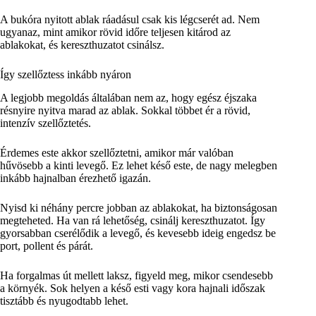
A bukóra nyitott ablak ráadásul csak kis légcserét ad. Nem
ugyanaz, mint amikor rövid időre teljesen kitárod az
ablakokat, és kereszthuzatot csinálsz.
Így szellőztess inkább nyáron
A legjobb megoldás általában nem az, hogy egész éjszaka
résnyire nyitva marad az ablak. Sokkal többet ér a rövid,
intenzív szellőztetés.
Érdemes este akkor szellőztetni, amikor már valóban
hűvösebb a kinti levegő. Ez lehet késő este, de nagy melegben
inkább hajnalban érezhető igazán.
Nyisd ki néhány percre jobban az ablakokat, ha biztonságosan
megteheted. Ha van rá lehetőség, csinálj kereszthuzatot. Így
gyorsabban cserélődik a levegő, és kevesebb ideig engedsz be
port, pollent és párát.
Ha forgalmas út mellett laksz, figyeld meg, mikor csendesebb
a környék. Sok helyen a késő esti vagy kora hajnali időszak
tisztább és nyugodtabb lehet.