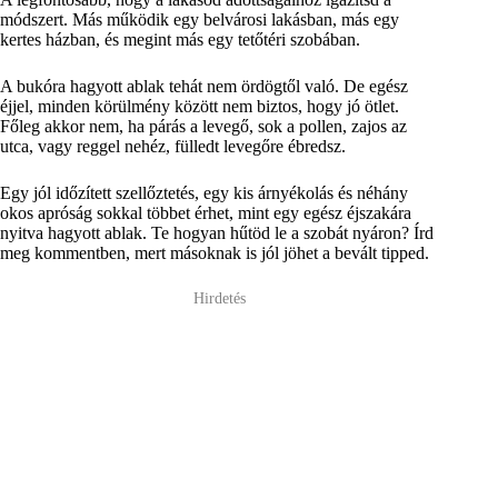
módszert. Más működik egy belvárosi lakásban, más egy
kertes házban, és megint más egy tetőtéri szobában.
A bukóra hagyott ablak tehát nem ördögtől való. De egész
éjjel, minden körülmény között nem biztos, hogy jó ötlet.
Főleg akkor nem, ha párás a levegő, sok a pollen, zajos az
utca, vagy reggel nehéz, fülledt levegőre ébredsz.
Egy jól időzített szellőztetés, egy kis árnyékolás és néhány
okos apróság sokkal többet érhet, mint egy egész éjszakára
nyitva hagyott ablak. Te hogyan hűtöd le a szobát nyáron? Írd
meg kommentben, mert másoknak is jól jöhet a bevált tipped.
Hirdetés