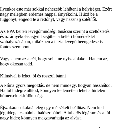
Ilyenkor este már sokkal nehezebb lehűteni a helyiséget. Ezért
nagy melegben érdemes nappal árnyékolni. Húzd be a
függönyt, engedd le a redőnyt, vagy használj sötétítőt.
Az EPA beltéri levegőminőségi tanácsai szerint a szellőztetés
és az árnyékolás együtt segíthet a beltéri hőmérséklet
szabályozásában, miközben a tiszta levegő beengedése is
fontos szempont.
Vagyis nem az a cél, hogy soha ne nyiss ablakot. Hanem az,
hogy okosan tedd.
Klímával is lehet jól és rosszul bánni
A klíma gyors megoldás, de nem mindegy, hogyan használod.
Ha túl hidegre állítod, könnyen kellemetlen lehet a hirtelen
hőmérséklet-különbség.
Éjszakára sokaknál elég egy mérsékelt beállítás. Nem kell
jéghideget csinálni a hálószobából. A túl erős légáram és a túl
nagy hideg könnyen megzavarhatja az alvást.