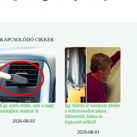
KAPCSOLÓDÓ CIKKEK
Egy autós trükk, ami a nagy
Így hűtöm le kánikula idején
melegben aranyat ér
a felforrósodott lakást
fillérekből, klíma és
2026-08-03
légkondi nélkül!
2026-08-01