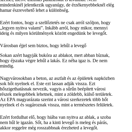
mindenkinél jelentkezik ugyanúgy, de érzékenyebbeknél elég
hamar észrevehető lehet a különbség.
Ezért fontos, hogy a szellőztetés ne csak arról szóljon, hogy
„legyen nyitva valami”. Inkább arról, hogy mikor, mennyi
ideig és milyen körülmények között engedünk be levegőt.
Városban éjjel sem biztos, hogy lehűl a levegő
Sokan azért hagyják bukóra az ablakot, mert abban bíznak,
hogy éjszaka végre lehűl a lakás. Ez néha igaz is. De nem
mindig.
Nagyvárosokban a beton, az aszfalt és az épületek napközben
sok hőt nyelnek el. Este ezt lassan adják vissza. Ezt
hőszigethatásnak nevezik, vagyis a sűrűn beépített városi
részek melegebbek lehetnek, mint a zöldebb, külső területek.
Az EPA magyarázata szerint a városi szerkezetek több hőt
nyelnek el és sugároznak vissza, mint a természetes felületek.
Ezért fordulhat elő, hogy hiába van nyitva az ablak, a szoba
nem hűl le igazán. Sőt, ha a kinti levegő is meleg és párás,
akkor reggelre még rosszabbnak érezheted a levegőt.