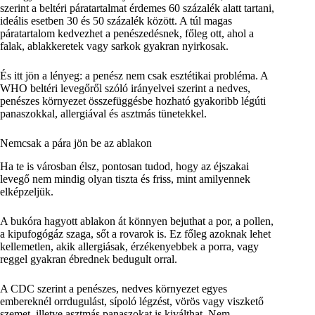
szerint a beltéri páratartalmat érdemes 60 százalék alatt tartani,
ideális esetben 30 és 50 százalék között. A túl magas
páratartalom kedvezhet a penészedésnek, főleg ott, ahol a
falak, ablakkeretek vagy sarkok gyakran nyirkosak.
És itt jön a lényeg: a penész nem csak esztétikai probléma. A
WHO beltéri levegőről szóló irányelvei szerint a nedves,
penészes környezet összefüggésbe hozható gyakoribb légúti
panaszokkal, allergiával és asztmás tünetekkel.
Nemcsak a pára jön be az ablakon
Ha te is városban élsz, pontosan tudod, hogy az éjszakai
levegő nem mindig olyan tiszta és friss, mint amilyennek
elképzeljük.
A bukóra hagyott ablakon át könnyen bejuthat a por, a pollen,
a kipufogógáz szaga, sőt a rovarok is. Ez főleg azoknak lehet
kellemetlen, akik allergiásak, érzékenyebbek a porra, vagy
reggel gyakran ébrednek bedugult orral.
A CDC szerint a penészes, nedves környezet egyes
embereknél orrdugulást, sípoló légzést, vörös vagy viszkető
szemet, illetve asztmás panaszokat is kiválthat. Nem