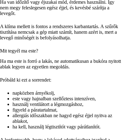
Ha van időzítő vagy éjszakai mód, érdemes használni. Így
nem megy feleslegesen egész éjjel, és kevésbé szárítja a
levegőt.
A klíma mellett is fontos a rendszeres karbantartás. A szűrők
tisztítása nemcsak a gép miatt számít, hanem azért is, mert a
levegő minőségét is befolyásolhatja.
Mit tegyél ma este?
Ha ma este is forró a lakás, ne automatikusan a bukóra nyitott
ablak legyen az egyetlen megoldás.
Próbáld ki ezt a sorrendet:
napközben árnyékolj,
este vagy hajnalban szellőztess intenzíven,
használj ventilátort a légmozgáshoz,
figyeld a páratartalmat,
allergiás időszakban ne hagyd egész éjjel nyitva az
ablakot,
ha kell, használj légtisztítót vagy párátlanítót.
A legfontosabb, hogy a lakásod adottságaihoz igazítsd a