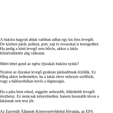
A bukóra hagyott ablak valóban adhat egy kis friss levegőt.
De közben párát, pollent, port, zajt és rovarokat is beengedhet.
Ha pedig a kinti levegő sem hűvös, akkor a lakás
hőmérsékletén alig változtat.
Miért lehet gond az egész éjszakás bukóra nyitás?
Nyáron az éjszakai levegő gyakran párásabbnak érződik. Ez
főleg akkor kellemetlen, ha a lakás eleve nehezen szellőzik,
vagy a hálószobában kevés a légmozgás.
Ha a pára bent reked, reggelre nehezebb, fülledtebb levegőt
érezhetsz. Ez nemcsak kényelmetlen, hanem hosszabb távon a
lakásnak sem tesz jót.
Az Egyesült Államok Környezetvédelmi Hivatala, az EPA