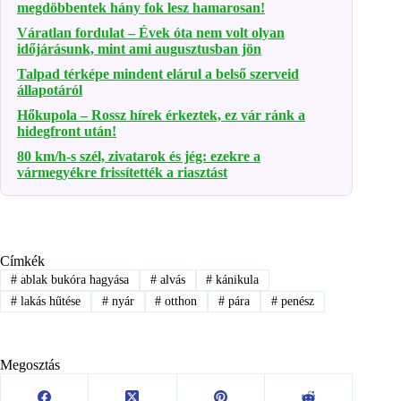
megdöbbentek hány fok lesz hamarosan!
Váratlan fordulat – Évek óta nem volt olyan
időjárásunk, mint ami augusztusban jön
Talpad térképe mindent elárul a belső szerveid
állapotáról
Hőkupola – Rossz hírek érkeztek, ez vár ránk a
hidegfront után!
80 km/h-s szél, zivatarok és jég: ezekre a
vármegyékre frissítették a riasztást
Címkék
#
ablak bukóra hagyása
#
alvás
#
kánikula
#
lakás hűtése
#
nyár
#
otthon
#
pára
#
penész
Megosztás