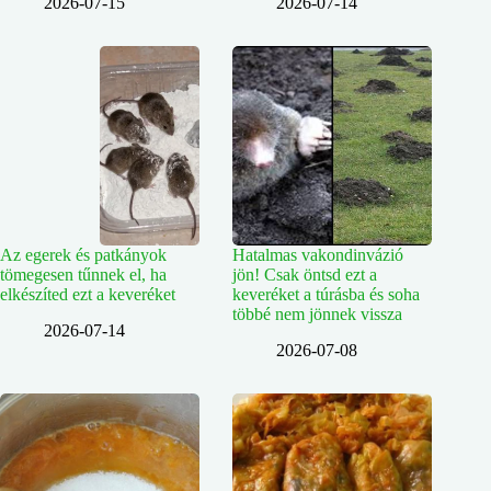
2026-07-15
2026-07-14
Az egerek és patkányok
Hatalmas vakondinvázió
tömegesen tűnnek el, ha
jön! Csak öntsd ezt a
elkészíted ezt a keveréket
keveréket a túrásba és soha
többé nem jönnek vissza
2026-07-14
2026-07-08