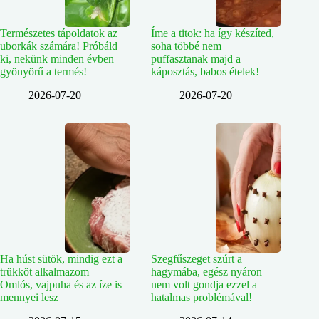
Természetes tápoldatok az
Íme a titok: ha így készíted,
uborkák számára! Próbáld
soha többé nem
ki, nekünk minden évben
puffasztanak majd a
gyönyörű a termés!
káposztás, babos ételek!
2026-07-20
2026-07-20
Ha húst sütök, mindig ezt a
Szegfűszeget szúrt a
trükköt alkalmazom –
hagymába, egész nyáron
Omlós, vajpuha és az íze is
nem volt gondja ezzel a
mennyei lesz
hatalmas problémával!