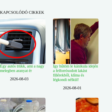
KAPCSOLÓDÓ CIKKEK
Egy autós trükk, ami a nagy
Így hűtöm le kánikula idején
melegben aranyat ér
a felforrósodott lakást
fillérekből, klíma és
2026-08-03
légkondi nélkül!
2026-08-01