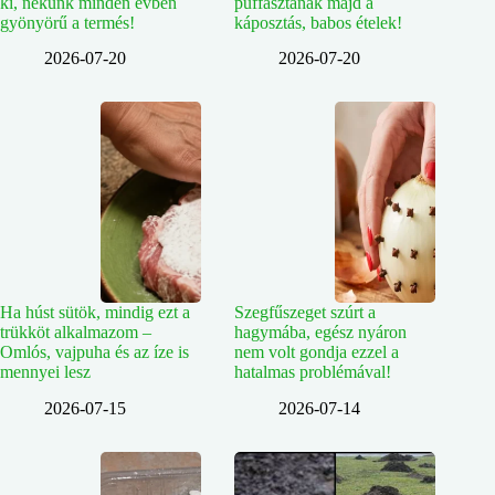
ki, nekünk minden évben
puffasztanak majd a
gyönyörű a termés!
káposztás, babos ételek!
2026-07-20
2026-07-20
Ha húst sütök, mindig ezt a
Szegfűszeget szúrt a
trükköt alkalmazom –
hagymába, egész nyáron
Omlós, vajpuha és az íze is
nem volt gondja ezzel a
mennyei lesz
hatalmas problémával!
2026-07-15
2026-07-14