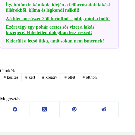
Így hűtöm le kánikula idején a felforrósodott lakást
fillérekből, klíma és légkondi nélkül!
2,5 liter mosószer 250 forintból – jobb, mint a bolti!
Ezért tégy egy pohár ecetes sós vizet a lakás
közepére! Hihetetlen dologban lesz részed!
Kiderült a lecsó titka, amit sokan nem ismernek!
Címkék
#
kerítés
#
kert
#
kreatív
#
ötlet
#
otthon
Megosztás