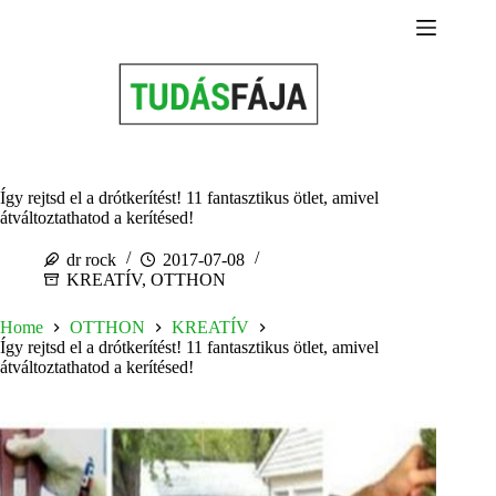
Skip
to
content
Így rejtsd el a drótkerítést! 11 fantasztikus ötlet, amivel
átváltoztathatod a kerítésed!
dr rock
2017-07-08
KREATÍV
,
OTTHON
Home
OTTHON
KREATÍV
Így rejtsd el a drótkerítést! 11 fantasztikus ötlet, amivel
átváltoztathatod a kerítésed!