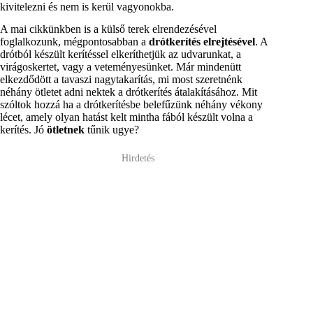
kivitelezni és nem is kerül vagyonokba.
A mai cikkünkben is a külső terek elrendezésével
foglalkozunk, mégpontosabban a
drótkerítés elrejtésével
. A
drótból készült kerítéssel elkeríthetjük az udvarunkat, a
virágoskertet, vagy a veteményesünket. Már mindenütt
elkezdődött a tavaszi nagytakarítás, mi most szeretnénk
néhány ötletet adni nektek a drótkerítés átalakításához. Mit
szóltok hozzá ha a drótkerítésbe belefűzünk néhány vékony
lécet, amely olyan hatást kelt mintha fából készült volna a
kerítés. Jó
ötletnek
tűnik ugye?
Hirdetés