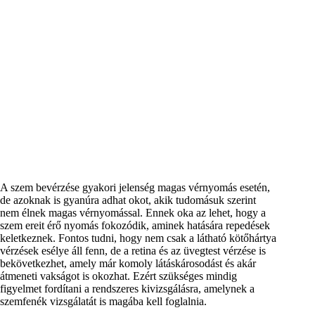
A szem bevérzése gyakori jelenség magas vérnyomás esetén,
de azoknak is gyanúra adhat okot, akik tudomásuk szerint
nem élnek magas vérnyomással. Ennek oka az lehet, hogy a
szem ereit érő nyomás fokozódik, aminek hatására repedések
keletkeznek. Fontos tudni, hogy nem csak a látható kötőhártya
vérzések esélye áll fenn, de a retina és az üvegtest vérzése is
bekövetkezhet, amely már komoly látáskárosodást és akár
átmeneti vakságot is okozhat. Ezért szükséges mindig
figyelmet fordítani a rendszeres kivizsgálásra, amelynek a
szemfenék vizsgálatát is magába kell foglalnia.