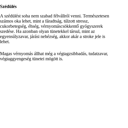
Szédülés
A szédülést soha nem szabad félvállról venni. Természetesen
számos oka lehet, mint a fáradtság, túlzott stressz,
cukorbetegség, éhség, vérnyomáscsökkentő gyógyszerek
szedése. Ha azonban olyan tünetekkel társul, mint az
egyensúlyzavar, járási nehézség, akkor akár a stroke jele is
lehet.
Magas vérnyomás állhat még a végtagzsibbadás, tudatzavar,
végtaggyengeség tünetei mögött is.