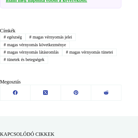
ittam meg naponta ebből a keverékből!
Címkék
#
egészség
#
magas vérnyomás jelei
#
magas vérnyomás következménye
#
magas vérnyomás látásromlás
#
magas vérnyomás tünetei
#
tünetek és betegségek
Megosztás
KAPCSOLÓDÓ CIKKEK