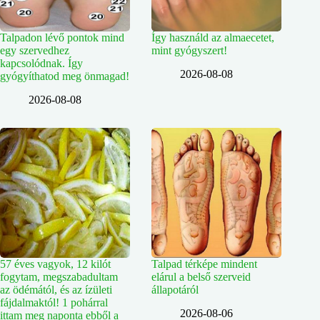
Talpadon lévő pontok mind
Így használd az almaecetet,
egy szervedhez
mint gyógyszert!
kapcsolódnak. Így
2026-08-08
gyógyíthatod meg önmagad!
2026-08-08
57 éves vagyok, 12 kilót
Talpad térképe mindent
fogytam, megszabadultam
elárul a belső szerveid
az ödémától, és az ízületi
állapotáról
fájdalmaktól! 1 pohárral
2026-08-06
ittam meg naponta ebből a