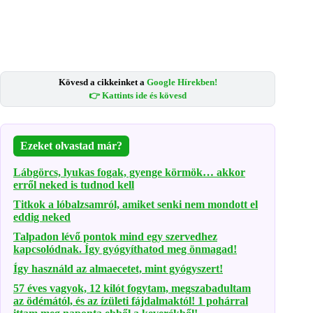
Kövesd a cikkeinket a
Google Hírekben!
👉 Kattints ide és kövesd
Ezeket olvastad már?
Lábgörcs, lyukas fogak, gyenge körmök… akkor
erről neked is tudnod kell
Titkok a lóbalzsamról, amiket senki nem mondott el
eddig neked
Talpadon lévő pontok mind egy szervedhez
kapcsolódnak. Így gyógyíthatod meg önmagad!
Így használd az almaecetet, mint gyógyszert!
57 éves vagyok, 12 kilót fogytam, megszabadultam
az ödémától, és az ízületi fájdalmaktól! 1 pohárral