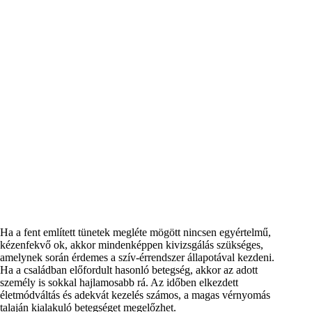
Ha a fent említett tünetek megléte mögött nincsen egyértelmű,
kézenfekvő ok, akkor mindenképpen kivizsgálás szükséges,
amelynek során érdemes a szív-érrendszer állapotával kezdeni.
Ha a családban előfordult hasonló betegség, akkor az adott
személy is sokkal hajlamosabb rá. Az időben elkezdett
életmódváltás és adekvát kezelés számos, a magas vérnyomás
talaján kialakuló betegséget megelőzhet.