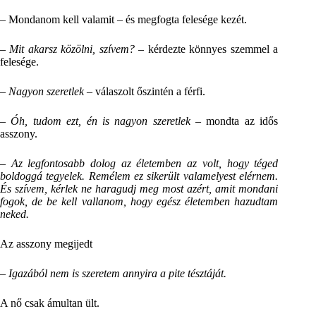
– Mondanom kell valamit – és megfogta felesége kezét.
– Mit akarsz közölni, szívem?
– kérdezte könnyes szemmel a
felesége.
– Nagyon szeretlek
– válaszolt őszintén a férfi.
– Óh, tudom ezt, én is nagyon szeretlek
– mondta az idős
asszony.
– Az legfontosabb dolog az életemben az volt, hogy téged
boldoggá tegyelek. Remélem ez sikerült valamelyest elérnem.
És szívem, kérlek ne haragudj meg most azért, amit mondani
fogok, de be kell vallanom, hogy egész életemben hazudtam
neked.
Az asszony megijedt
– Igazából nem is szeretem annyira a pite tésztáját.
A nő csak ámultan ült.