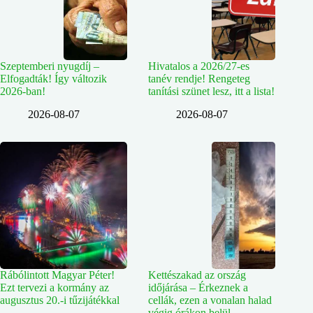
Szeptemberi nyugdíj –
Hivatalos a 2026/27-es
Elfogadták! Így változik
tanév rendje! Rengeteg
2026-ban!
tanítási szünet lesz, itt a lista!
2026-08-07
2026-08-07
Rábólintott Magyar Péter!
Kettészakad az ország
Ezt tervezi a kormány az
időjárása – Érkeznek a
augusztus 20.-i tűzijátékkal
cellák, ezen a vonalan halad
végig órákon belül