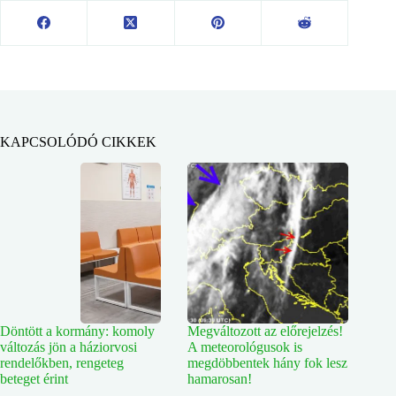
KAPCSOLÓDÓ CIKKEK
Döntött a kormány: komoly
Megváltozott az előrejelzés!
változás jön a háziorvosi
A meteorológusok is
rendelőkben, rengeteg
megdöbbentek hány fok lesz
beteget érint
hamarosan!