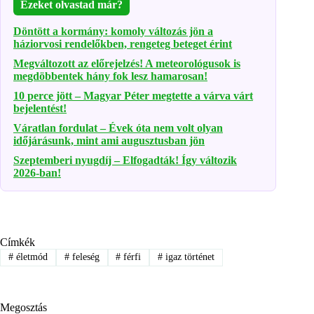
Ezeket olvastad már?
Döntött a kormány: komoly változás jön a
háziorvosi rendelőkben, rengeteg beteget érint
Megváltozott az előrejelzés! A meteorológusok is
megdöbbentek hány fok lesz hamarosan!
10 perce jött – Magyar Péter megtette a várva várt
bejelentést!
Váratlan fordulat – Évek óta nem volt olyan
időjárásunk, mint ami augusztusban jön
Szeptemberi nyugdíj – Elfogadták! Így változik
2026-ban!
Címkék
#
életmód
#
feleség
#
férfi
#
igaz történet
Megosztás