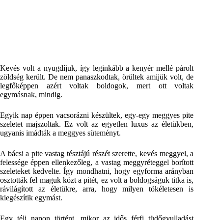
Kevés volt a nyugdíjuk, így leginkább a kenyér mellé párolt
zöldség került. De nem panaszkodtak, örültek amijük volt, de
legfőképpen azért voltak boldogok, mert ott voltak
egymásnak, mindig.
Egyik nap éppen vacsorázni készültek, egy-egy meggyes pite
szeletet majszoltak. Ez volt az egyetlen luxus az életükben,
ugyanis imádták a meggyes süteményt.
A bácsi a pite vastag tésztájú részét szerette, kevés meggyel, a
felessége éppen ellenkezőleg, a vastag meggyréteggel borított
szeleteket kedvelte. Így mondhatni, hogy egyforma arányban
osztották fel maguk közt a pitét, ez volt a boldogságuk titka is,
rávilágított az életükre, arra, hogy milyen tökéletesen is
kiegészítik egymást.
Egy téli napon történt, mikor az idős férfi tüdőgyulladást