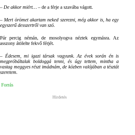
– De akkor miért…
– de a férje a szavába vágott.
– Mert örömet akartam neked szerezni, még akkor is, ha egy
egyszerű desszertről van szó.
Pár percig némán, de mosolyogva néztek egymásra. Az
asszony átölelte fekvő férjét.
– Édesem, mi igazi társak vagyunk. Az évek során én is
megpróbáltalak boldoggá tenni, és úgy tettem, mintha a
vastag meggyes részt imádnám, de közben valójában a tésztát
szeretem.
Forrás
Hirdetés