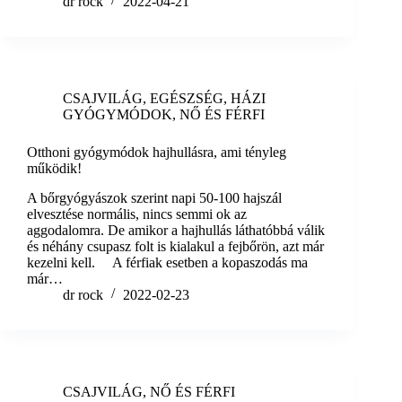
dr rock
2022-04-21
CSAJVILÁG
,
EGÉSZSÉG
,
HÁZI
GYÓGYMÓDOK
,
NŐ ÉS FÉRFI
Otthoni gyógymódok hajhullásra, ami tényleg
működik!
A bőrgyógyászok szerint napi 50-100 hajszál
elvesztése normális, nincs semmi ok az
aggodalomra. De amikor a hajhullás láthatóbbá válik
és néhány csupasz folt is kialakul a fejbőrön, azt már
kezelni kell. A férfiak esetben a kopaszodás ma
már…
dr rock
2022-02-23
CSAJVILÁG
,
NŐ ÉS FÉRFI