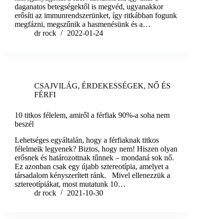
daganatos betegségektől is megvéd, ugyanakkor
erősíti az immunrendszerünket, így ritkábban fogunk
megfázni, megszűnik a hasmenésünk és a…
dr rock
2022-01-24
CSAJVILÁG
,
ÉRDEKESSÉGEK
,
NŐ ÉS
FÉRFI
10 titkos félelem, amiről a férfiak 90%-a soha nem
beszél
Lehetséges egyáltalán, hogy a férfiaknak titkos
félelmeik legyenek? Biztos, hogy nem! Hiszen olyan
erősnek és határozottnak tűnnek – mondaná sok nő.
Ez azonban csak egy újabb sztereotípia, amelyet a
társadalom kényszerített ránk. Mivel ellenezzük a
sztereotípiákat, most mutatunk 10…
dr rock
2021-10-30