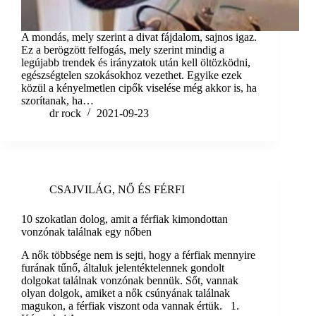
A mondás, mely szerint a divat fájdalom, sajnos igaz.
Ez a berögzött felfogás, mely szerint mindig a
legújabb trendek és irányzatok után kell öltözködni,
egészségtelen szokásokhoz vezethet. Egyike ezek
közül a kényelmetlen cipők viselése még akkor is, ha
szorítanak, ha…
dr rock
2021-09-23
CSAJVILÁG
,
NŐ ÉS FÉRFI
10 szokatlan dolog, amit a férfiak kimondottan
vonzónak találnak egy nőben
A nők többsége nem is sejti, hogy a férfiak mennyire
furának tűnő, általuk jelentéktelennek gondolt
dolgokat találnak vonzónak bennük. Sőt, vannak
olyan dolgok, amiket a nők csúnyának találnak
magukon, a férfiak viszont oda vannak értük. 1.