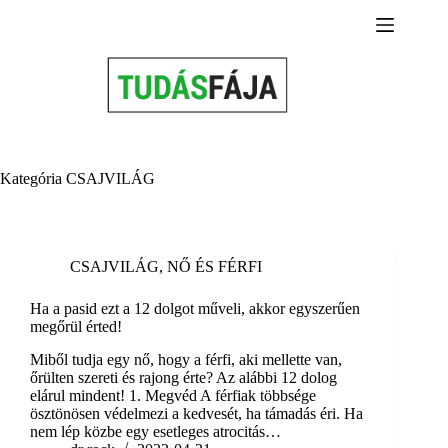
Skip
to
content
Kategória
CSAJVILÁG
CSAJVILÁG
,
NŐ ÉS FÉRFI
Ha a pasid ezt a 12 dolgot műveli, akkor egyszerűen
megőrül érted!
Miből tudja egy nő, hogy a férfi, aki mellette van,
őrülten szereti és rajong érte? Az alábbi 12 dolog
elárul mindent! 1. Megvéd A férfiak többsége
ösztönösen védelmezi a kedvesét, ha támadás éri. Ha
nem lép közbe egy esetleges atrocitás…