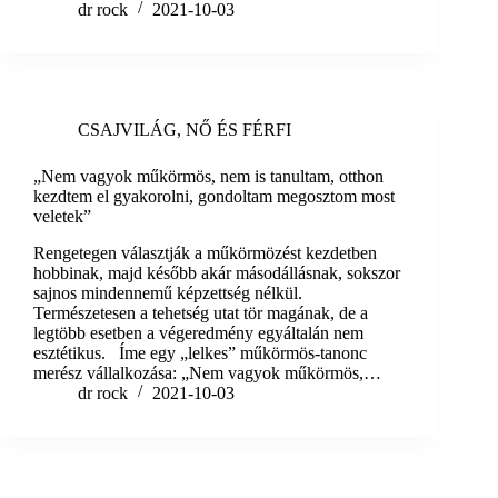
dr rock
2021-10-03
CSAJVILÁG
,
NŐ ÉS FÉRFI
„Nem vagyok műkörmös, nem is tanultam, otthon
kezdtem el gyakorolni, gondoltam megosztom most
veletek”
Rengetegen választják a műkörmözést kezdetben
hobbinak, majd később akár másodállásnak, sokszor
sajnos mindennemű képzettség nélkül.
Természetesen a tehetség utat tör magának, de a
legtöbb esetben a végeredmény egyáltalán nem
esztétikus. Íme egy „lelkes” műkörmös-tanonc
merész vállalkozása: „Nem vagyok műkörmös,…
dr rock
2021-10-03