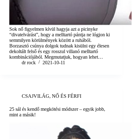
Sok nő figyelmen kívül hagyja azt a picinyke
“divatelvárást”, hogy a melltartó pántja ne lógjon ki
semmilyen körülmények között a ruhából.
Borzasztó csúnya dolgok tudnak kisülni egy élesen
dekoltált felső és egy rosszul villanó melltartó
kombinációjából. Megmutatjuk, hogyan lehet…
dr rock
2021-10-11
CSAJVILÁG
,
NŐ ÉS FÉRFI
25 sál és kendő megkötési módszer – egyik jobb,
mint a másik!