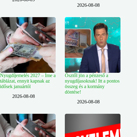
2026-08-08
Nyugdíjemelés 2027 – Íme a
Ősztől jön a pénzeső a
táblázat, ennyit kapnak az
nyugdíjasoknak! Itt a pontos
idősek januártól
összeg és a kormány
döntése!
2026-08-08
2026-08-08