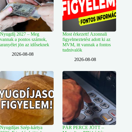
Nyugdíj 2027 – Meg
Most érkezett! Azonnali
vannak a pontos számok,
figyelmeztetést adott ki az
aranyélet jön az időseknek
MVM, itt vannak a fontos
tudnivalók
2026-08-08
2026-08-08
Nyugdíjas Szép-kártya
PÁR PERCE JÖTT –