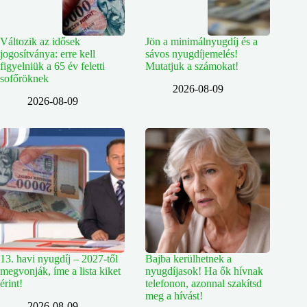
Változik az idősek
Jön a minimálnyugdíj és a
jogosítványa: erre kell
sávos nyugdíjemelés!
figyelniük a 65 év feletti
Mutatjuk a számokat!
sofőröknek
2026-08-09
2026-08-09
13. havi nyugdíj – 2027-től
Bajba kerülhetnek a
megvonják, íme a lista kiket
nyugdíjasok! Ha ők hívnak
érint!
telefonon, azonnal szakítsd
meg a hívást!
2026-08-09