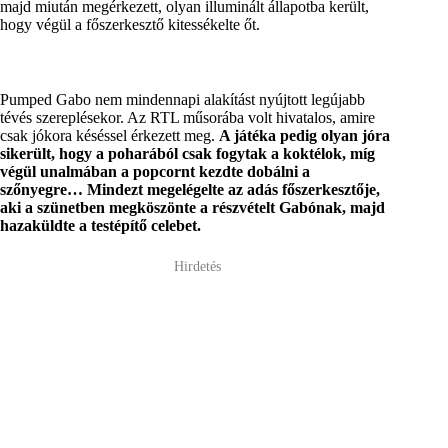
majd miután megérkezett, olyan illuminált állapotba került,
hogy végül a főszerkesztő kitessékelte őt.
Pumped Gabo nem mindennapi alakítást nyújtott legújabb
tévés szereplésekor. Az RTL műsorába volt hivatalos, amire
csak jókora késéssel érkezett meg.
A játéka pedig olyan jóra
sikerült, hogy a poharából csak fogytak a koktélok, míg
végül unalmában a popcornt kezdte dobálni a
szőnyegre… Mindezt megelégelte az adás főszerkesztője,
aki a szünetben megköszönte a részvételt Gabónak,
majd
hazaküldte
a testépítő celebet.
Hirdetés