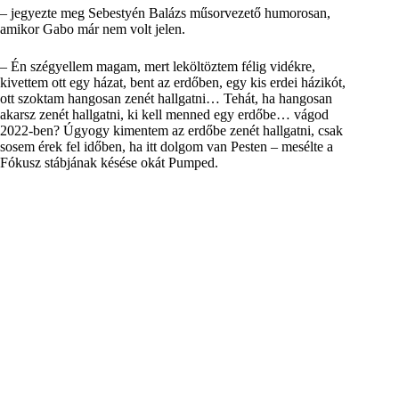
– jegyezte meg Sebestyén Balázs műsorvezető humorosan,
amikor Gabo már nem volt jelen.
– Én szégyellem magam, mert leköltöztem félig vidékre,
kivettem ott egy házat, bent az erdőben, egy kis erdei házikót,
ott szoktam hangosan zenét hallgatni… Tehát, ha hangosan
akarsz zenét hallgatni, ki kell menned egy erdőbe… vágod
2022-ben? Úgyogy kimentem az erdőbe zenét hallgatni, csak
sosem érek fel időben, ha itt dolgom van Pesten – mesélte a
Fókusz stábjának késése okát Pumped.