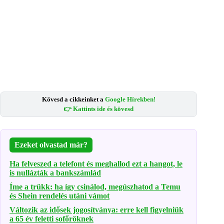
Kövesd a cikkeinket a
Google Hírekben!
👉 Kattints ide és kövesd
Ezeket olvastad már?
Ha felveszed a telefont és meghallod ezt a hangot, le
is nullázták a bankszámlád
Íme a trükk: ha így csinálod, megúszhatod a Temu
és Shein rendelés utáni vámot
Változik az idősek jogosítványa: erre kell figyelniük
a 65 év feletti sofőröknek