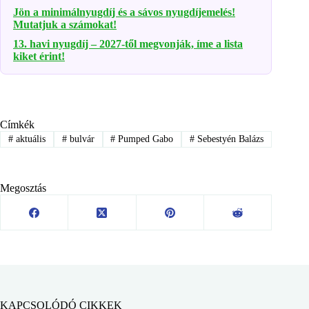
Jön a minimálnyugdíj és a sávos nyugdíjemelés!
Mutatjuk a számokat!
13. havi nyugdíj – 2027-től megvonják, íme a lista
kiket érint!
Címkék
#
aktuális
#
bulvár
#
Pumped Gabo
#
Sebestyén Balázs
Megosztás
KAPCSOLÓDÓ CIKKEK