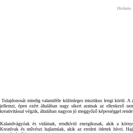
Hirdetés
Tulajdonosát mindig valamiféle különleges misztikus lengi körül. A z
jellemzi, épen ezért általában nagy sikert aratnak az ellenkező 
kreativitással végzik, általában nagyon jó meggyőző képességgel rend
Kalandvágyóak és vidámak, rendkívül energikusak, akik a körny
Kreatívak és művészi hajlamúak, akik az eredeti ötletek hívei. Haj