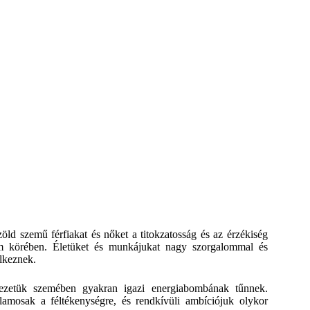
öld szemű férfiakat és nőket a titokzatosság és az érzékiség
nem körében. Életüket és munkájukat nagy szorgalommal és
elkeznek.
ezetük szemében gyakran igazi energiabombának tűnnek.
lamosak a féltékenységre, és rendkívüli ambíciójuk olykor