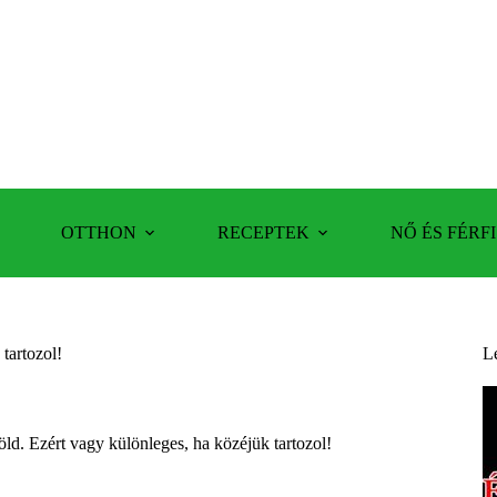
OTTHON
RECEPTEK
NŐ ÉS FÉRFI
tartozol!
L
öld. Ezért vagy különleges, ha közéjük tartozol!