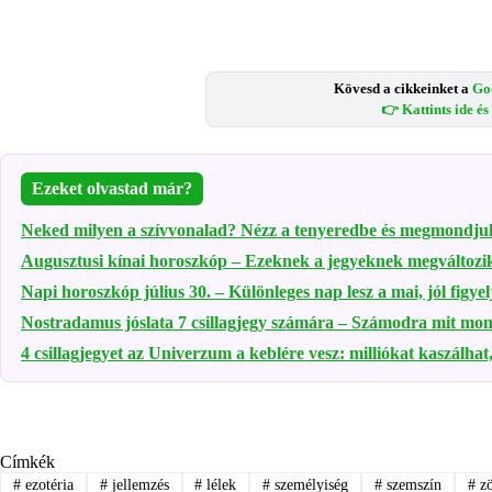
Kövesd a cikkeinket a
Go
👉 Kattints ide é
Ezeket olvastad már?
Neked milyen a szívvonalad? Nézz a tenyeredbe és megmondju
Augusztusi kínai horoszkóp – Ezeknek a jegyeknek megváltozik
Napi horoszkóp július 30. – Különleges nap lesz a mai, jól figyel
Nostradamus jóslata 7 csillagjegy számára – Számodra mit mond 
4 csillagjegyet az Univerzum a keblére vesz: milliókat kaszálhat,
Címkék
#
ezotéria
#
jellemzés
#
lélek
#
személyiség
#
szemszín
#
zö