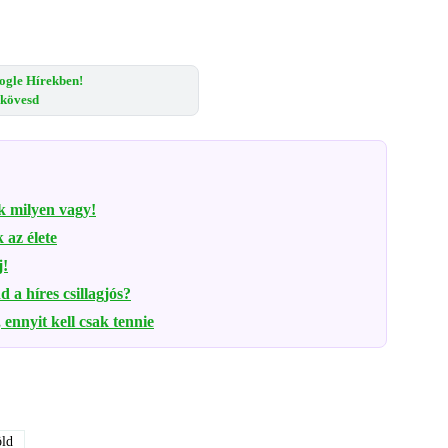
ogle Hírekben!
s kövesd
k milyen vagy!
 az élete
j!
a híres csillagjós?
 ennyit kell csak tennie
ld