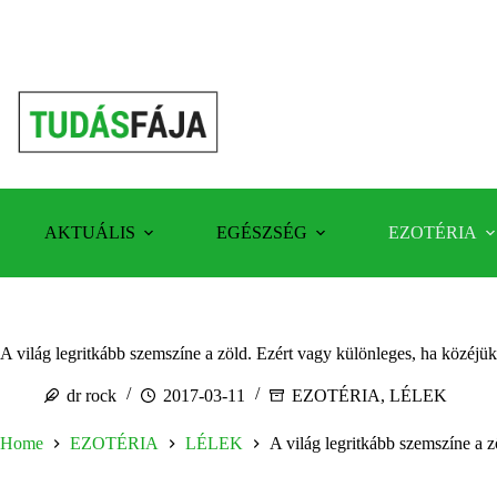
Skip
to
content
AKTUÁLIS
EGÉSZSÉG
EZOTÉRIA
A világ legritkább szemszíne a zöld. Ezért vagy különleges, ha közéjük 
dr rock
2017-03-11
EZOTÉRIA
,
LÉLEK
Home
EZOTÉRIA
LÉLEK
A világ legritkább szemszíne a z