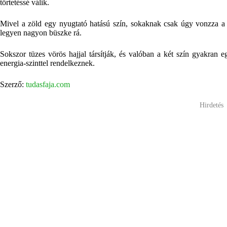
törtetéssé válik.
Mivel a zöld egy nyugtató hatású szín, sokaknak csak úgy vonzza a t
legyen nagyon büszke rá.
Sokszor tüzes vörös hajjal társítják, és valóban a két szín gyakran 
energia-szinttel rendelkeznek.
Szerző:
tudasfaja.com
Hirdetés