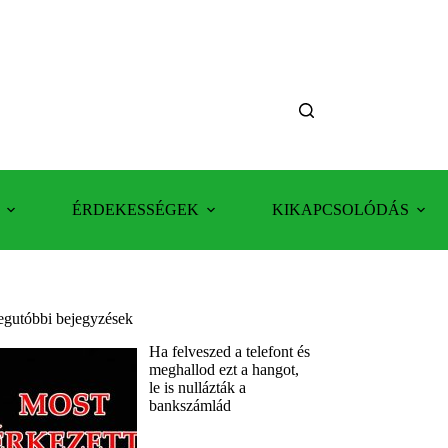
ÉRDEKESSÉGEK
KIKAPCSOLÓDÁS
egutóbbi bejegyzések
Ha felveszed a telefont és
meghallod ezt a hangot,
le is nullázták a
bankszámlád