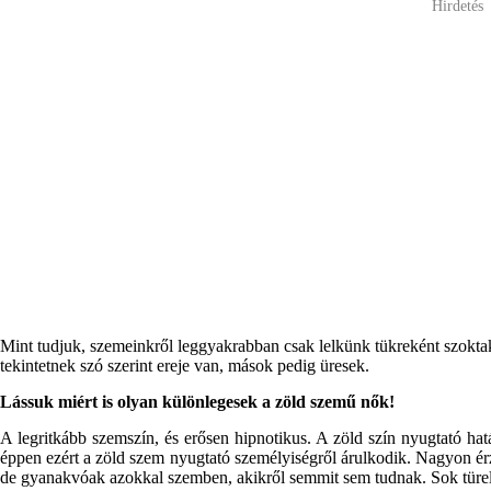
Hirdetés
Mint tudjuk, szemeinkről leggyakrabban csak lelkünk tükreként szokt
tekintetnek szó szerint ereje van, mások pedig üresek.
Lássuk miért is olyan különlegesek a zöld szemű nők!
A legritkább szemszín, és erősen hipnotikus. A zöld szín nyugtató hatá
éppen ezért a zöld szem nyugtató személyiségről árulkodik. Nagyon ér
de gyanakvóak azokkal szemben, akikről semmit sem tudnak. Sok türe