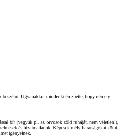
ak beszélni. Ugyanakkor mindenki érezhette, hogy némely
ssal bír (vegyük pl. az orvosok zöld ruháját, nem véletlen!),
zelmesek és bizalmatlanok. Képesek mély barátságokat kötni,
lmet igényelnek.