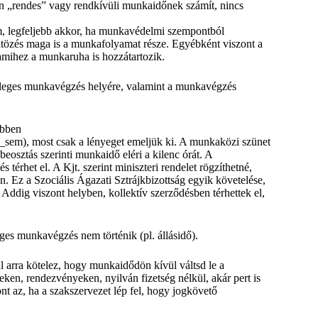
n „rendes” vagy rendkívüli munkaidőnek számít, nincs
m, legfeljebb akkor, ha munkavédelmi szempontból
ltözés maga is a munkafolyamat része. Egyébként viszont a
amihez a munkaruha is hozzátartozik.
yleges munkavégzés helyére, valamint a munkavégzés
ebben
sem), most csak a lényeget emeljük ki. A munkaközi szünet
a beosztás szerinti munkaidő eléri a kilenc órát. A
térhet el. A Kjt. szerint miniszteri rendelet rögzíthetné,
. Ez a Szociális Ágazati Sztrájkbizottság egyik követelése,
 Addig viszont helyben, kollektív szerződésben térhettek el,
es munkavégzés nem történik (pl. állásidő).
 arra kötelez, hogy munkaidődön kívül váltsd le a
eken, rendezvényeken, nyilván fizetség nélkül, akár pert is
nt az, ha a szakszervezet lép fel, hogy jogkövető