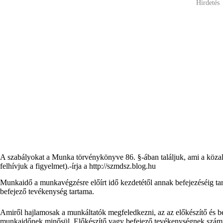
Hirdetés
A szabályokat a Munka törvénykönyve 86. §-ában találjuk, ami a közalk
felhívjuk a figyelmet).-írja a http://szmdsz.blog.hu
Munkaidő a munkavégzésre előírt idő kezdetétől annak befejezéséig ta
befejező tevékenység tartama.
Amiről hajlamosak a munkáltatók megfeledkezni, az az előkészítő és b
munkaidőnek minősül. Előkészítő vagy befejező tevékenységnek számít