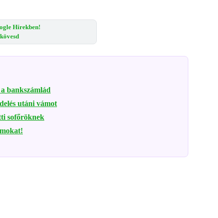
ogle Hírekben!
s kövesd
ák a bankszámlád
delés utáni vámot
tti sofőröknek
ámokat!