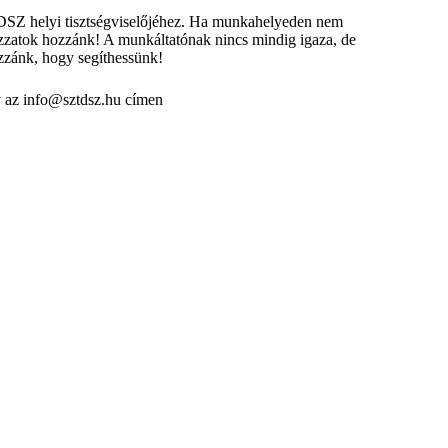
DSZ helyi tisztségviselőjéhez. Ha munkahelyeden nem
atok hozzánk! A munkáltatónak nincs mindig igaza, de
ozzánk, hogy segíthessünk!
 az
info@sztdsz.hu
címen