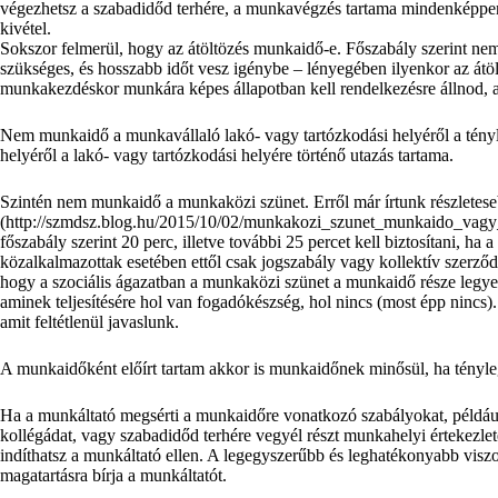
végezhetsz a szabadidőd terhére, a munkavégzés tartama mindenképpe
kivétel.
Sokszor felmerül, hogy az átöltözés munkaidő-e. Főszabály szerint ne
szükséges, és hosszabb időt vesz igénybe – lényegében ilyenkor az átö
munkakezdéskor munkára képes állapotban kell rendelkezésre állnod, 
Nem munkaidő a munkavállaló lakó- vagy tartózkodási helyéről a tén
helyéről a lakó- vagy tartózkodási helyére történő utazás tartama.
Szintén nem munkaidő a munkaközi szünet. Erről már írtunk részletes
(http://szmdsz.blog.hu/2015/10/02/munkakozi_szunet_munkaido_vagy_
főszabály szerint 20 perc, illetve további 25 percet kell biztosítani, ha 
közalkalmazottak esetében ettől csak jogszabály vagy kollektív szerződés 
hogy a szociális ágazatban a munkaközi szünet a munkaidő része legyen
aminek teljesítésére hol van fogadókészség, hol nincs (most épp nincs).
amit feltétlenül javaslunk.
A munkaidőként előírt tartam akkor is munkaidőnek minősül, ha tényleg
Ha a munkáltató megsérti a munkaidőre vonatkozó szabályokat, például
kollégádat, vagy szabadidőd terhére vegyél részt munkahelyi értekezlet
indíthatsz a munkáltató ellen. A legegyszerűbb és leghatékonyabb viszo
magatartásra bírja a munkáltatót.