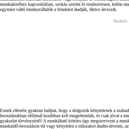
munkaköréhez kapcsolódóan, szokás szerint és rendszeresen, külön utasí
egymást váltó munkavállalók a feladatot átadják, illetve átveszik.
Hirdetés
Ennek ellenére gyakran halljuk, hogy a dolgozók kénytelenek a szaba
beosztásukban előírtnál korábban kell megjelenniük, és csak jóval a 
gyakorlat törvénysértő! A munkáltató köteles úgy megszervezni a munk
munkaidő-beosztáson túl vagy kénytelen a műszakot átadni-átvenni, a