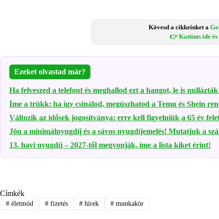
Kövesd a cikkeinket a
Go
👉 Kattints ide é
Ezeket olvastad már?
Ha felveszed a telefont és meghallod ezt a hangot, le is nullázt
Íme a trükk: ha így csinálod, megúszhatod a Temu és Shein ren
Változik az idősek jogosítványa: erre kell figyelniük a 65 év fele
Jön a minimálnyugdíj és a sávos nyugdíjemelés! Mutatjuk a sz
13. havi nyugdíj – 2027-től megvonják, íme a lista kiket érint!
Címkék
#
életmód
#
fizetés
#
hírek
#
munkakör