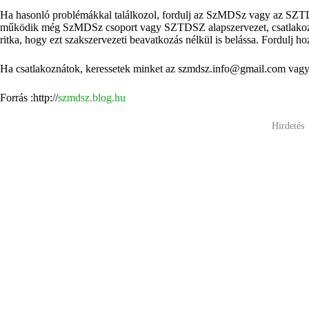
Ha hasonló problémákkal találkozol, fordulj az SzMDSz vagy az SZT
működik még SzMDSz csoport vagy SZTDSZ alapszervezet, csatlakozz
ritka, hogy ezt szakszervezeti beavatkozás nélkül is belássa. Fordulj h
Ha csatlakoznátok, keressetek minket az
szmdsz.info@gmail.com
vagy
Forrás :http://
szmdsz.blog.hu
Hirdetés