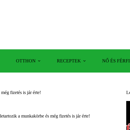
OTTHON
RECEPTEK
NŐ ÉS FÉRFI
ég fizetés is jár érte!
L
tartozik a munkakörbe és még fizetés is jár érte!