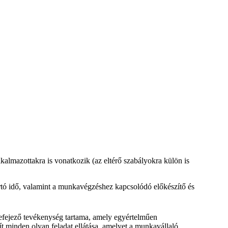
almazottakra is vonatkozik (az eltérő szabályokra külön is
rtó idő, valamint a munkavégzéshez kapcsolódó előkészítő és
efejező tevékenység tartama, amely egyértelműen
 minden olyan feladat ellátása, amelyet a munkavállaló