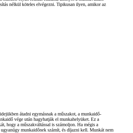
tás nélkül köteles elvégezni. Tipikusan ilyen, amikor az
didejükben átadni egymásnak a műszakot, a munkaidő-
munkaidő vége után hagyhatják el munkahelyüket. Ez a
át, hogy a műszakváltással is számoljon. Ha mégis a
z ugyanúgy munkaidőnek számít, és díjazni kell. Munkát nem