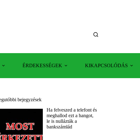
ÉRDEKESSÉGEK
KIKAPCSOLÓDÁS
egutóbbi bejegyzések
Ha felveszed a telefont és
meghallod ezt a hangot,
le is nullázták a
bankszámlád