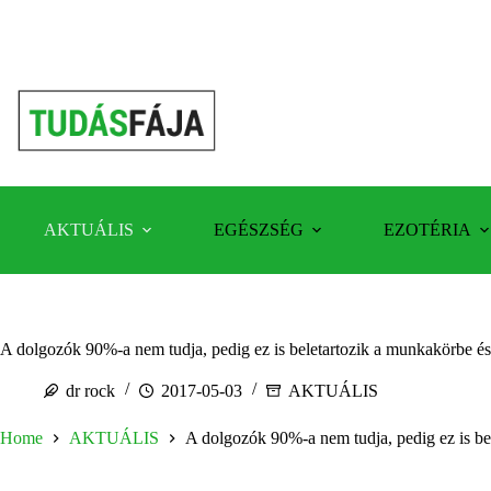
Skip
to
content
AKTUÁLIS
EGÉSZSÉG
EZOTÉRIA
A dolgozók 90%-a nem tudja, pedig ez is beletartozik a munkakörbe és m
dr rock
2017-05-03
AKTUÁLIS
Home
AKTUÁLIS
A dolgozók 90%-a nem tudja, pedig ez is bele