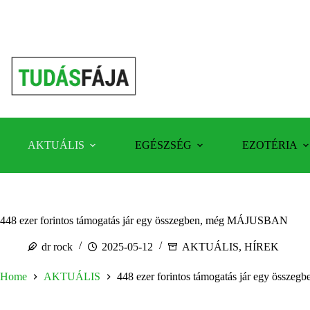
Skip
to
content
AKTUÁLIS
EGÉSZSÉG
EZOTÉRIA
448 ezer forintos támogatás jár egy összegben, még MÁJUSBAN
dr rock
2025-05-12
AKTUÁLIS
,
HÍREK
Home
AKTUÁLIS
448 ezer forintos támogatás jár egy öss