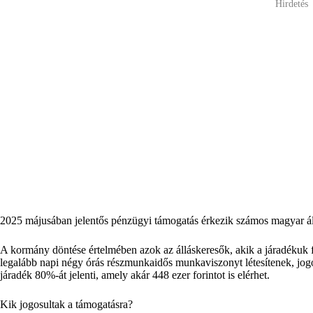
Hirdetés
2025 májusában jelentős pénzügyi támogatás érkezik számos magyar á
A kormány döntése értelmében azok az álláskeresők, akik a járadékuk fo
legalább napi négy órás részmunkaidős munkaviszonyt létesítenek, jogo
járadék 80%-át jelenti, amely akár 448 ezer forintot is elérhet.
Kik jogosultak a támogatásra?