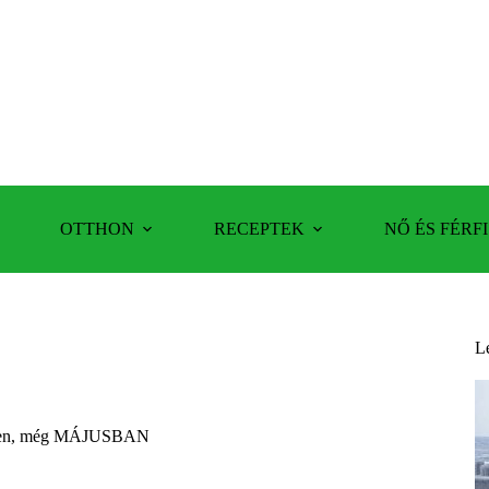
OTTHON
RECEPTEK
NŐ ÉS FÉRFI
L
zegben, még MÁJUSBAN