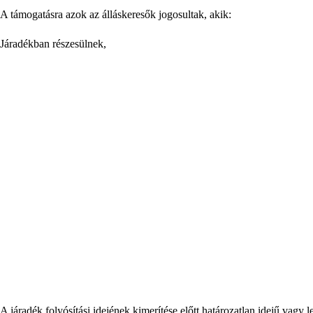
A támogatásra azok az álláskeresők jogosultak, akik:
Járadékban részesülnek,
A járadék folyósítási idejének kimerítése előtt határozatlan idejű vag