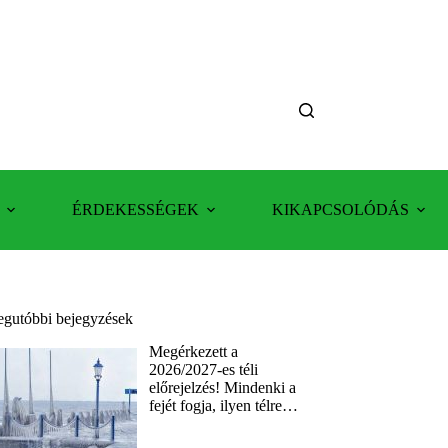
ÉRDEKESSÉGEK
KIKAPCSOLÓDÁS
egutóbbi bejegyzések
Megérkezett a
2026/2027-es téli
előrejelzés! Mindenki a
fejét fogja, ilyen télre…