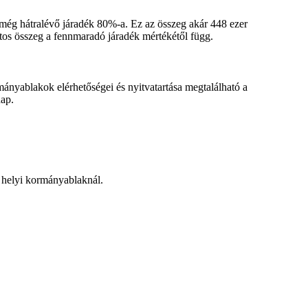
 még hátralévő járadék 80%-a.
Ez az összeg akár 448 ezer
os összeg a fennmaradó járadék mértékétől függ.
ányablakok elérhetőségei és nyitvatartása megtalálható a
nap.
a helyi kormányablaknál.