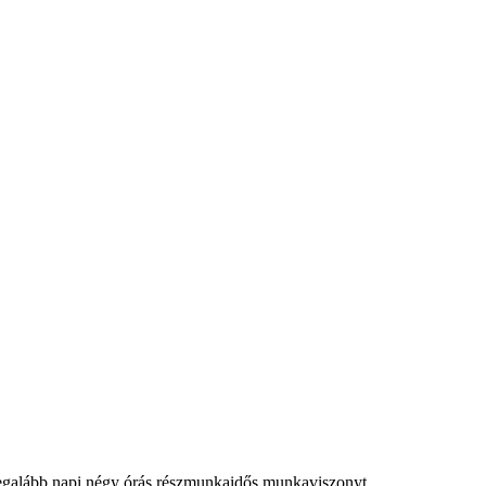
y legalább napi négy órás részmunkaidős munkaviszonyt