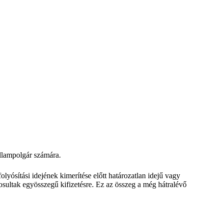
llampolgár számára.
lyósítási idejének kimerítése előtt határozatlan idejű vagy
sultak egyösszegű kifizetésre.
Ez az összeg a még hátralévő