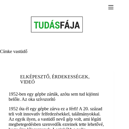
Skip
to
content
Címke
vastüdő
ELKÉPESZTŐ
,
ÉRDEKESSÉGEK
,
VIDEÓ
1952-ben egy gépbe zárták, azóta sem tud kijönni
belőle. Az oka szívszorító
1952 óta él egy gépbe zárva ez a férfi! A 20. század
teli volt innovatív felfedezésekkel, találmányokkal.
Az egyik ilyen, a vastüdő nevű gép volt, ami légúti
megbetegedésben szenvedők ezreinek tette lehetővé,