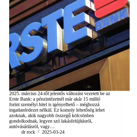
2025. március 24-től jelentős változást vezetett be az
Erste Bank: a pénzintézetnél már akár 15 millió
forint személyi hitel is igényelhető – méghozzá
ingatlanfedezet nélkül. Ez komoly lehetőség lehet
azoknak, akik nagyobb összegű kölcsönben
gondolkodnak, legyen szó lakásfelújításról,
autóvásárlásról, vagy…
dr rock
2025-03-24