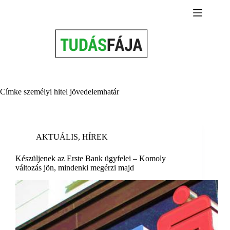
Skip
to
content
Címke
személyi hitel jövedelemhatár
AKTUÁLIS
,
HÍREK
Készüljenek az Erste Bank ügyfelei – Komoly
változás jön, mindenki megérzi majd