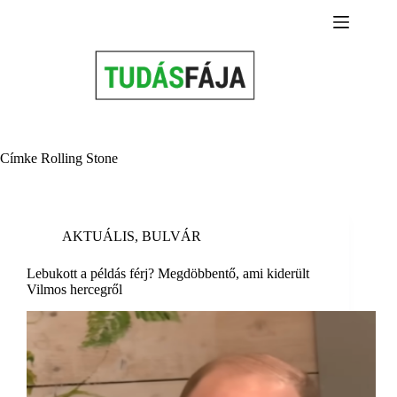
Skip
to
content
Címke
Rolling Stone
AKTUÁLIS
,
BULVÁR
Lebukott a példás férj? Megdöbbentő, ami kiderült
Vilmos hercegről