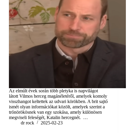
Az elmúlt évek során több pletyka is napvilágot
látott Vilmos herceg magánéletéről, amelyek komoly
visszhangot keltettek az udvari körökben. A brit sajtó
ismét olyan információkat közölt, amelyek szerint a
trónörökösnek van egy szokása, amely különösen
megviseli feleségét, Katalin hercegnét. …
dr rock
2025-02-23