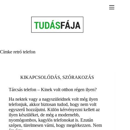
Skip
to
content
Címke
retró telefon
KIKAPCSOLÓDÁS
,
SZÓRAKOZÁS
Tárcsás telefon – Kinek volt otthon régen ilyen?
Ha nektek vagy a nagyszüleidnek volt még ilyen
telefonjuk, akkor biztosan tudod, hogy nem volt
egyszerű hozzájutni. Külön kérvényezni kellett az
ilyen készüléket, de még a modernebb,
nyomógombos, kagylós telefonokat is. Ezután
szépen, türelmesen várni, hogy megérkezzen. Nem