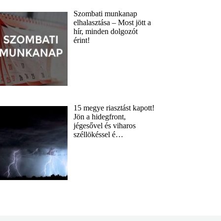
Szombati munkanap
elhalasztása – Most jött a
hír, minden dolgozót
érint!
15 megye riasztást kapott!
Jön a hidegfront,
jégesővel és viharos
széllökéssel é…