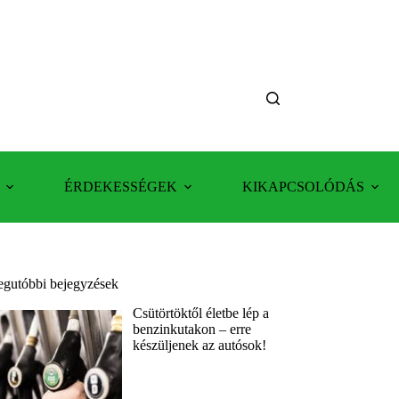
ÉRDEKESSÉGEK
KIKAPCSOLÓDÁS
egutóbbi bejegyzések
Csütörtöktől életbe lép a
benzinkutakon – erre
készüljenek az autósok!