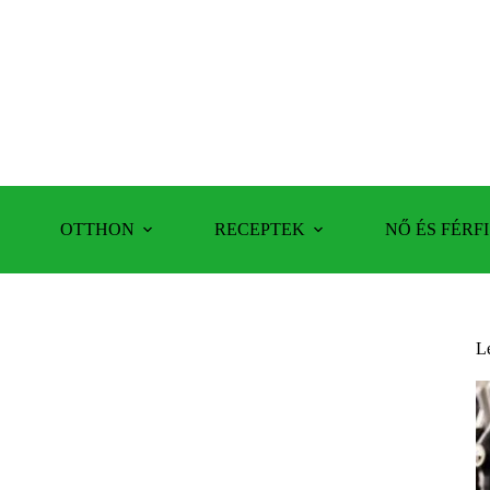
OTTHON
RECEPTEK
NŐ ÉS FÉRFI
L