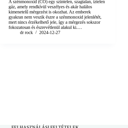
A szénmonoxid (CO) egy színtelen, szagtalan, íztelen
gáz, amely rendkívül veszélyes és akár halálos
kimenetelű mérgezést is okozhat. Az emberek
gyakran nem veszik észre a szénmonoxid jelenlétét,
mert nincs érzékelhető jele, így a mérgezés sokszor
fokozatosan és észrevétlenül alakul ki.…
dr rock
2024-12-27
FELHASZNÁLÁSI FELTÉTELEK