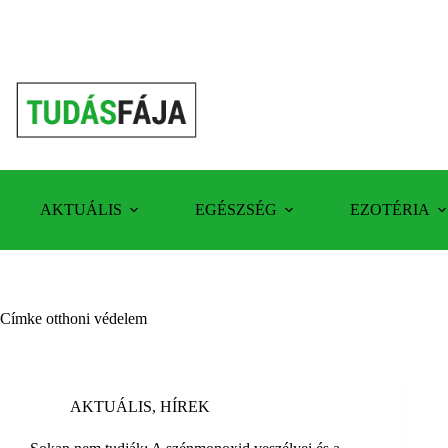
Skip
to
content
AKTUÁLIS
EGÉSZSÉG
EZOTÉRIA
Címke
otthoni védelem
AKTUÁLIS
,
HÍREK