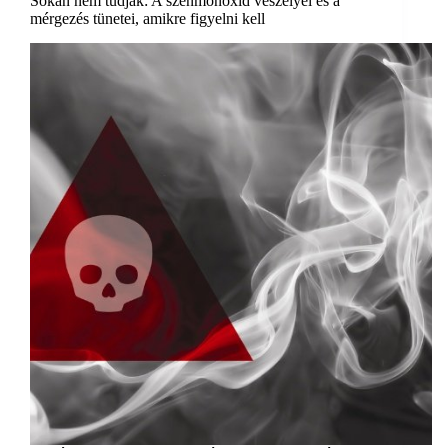
Sokan nem tudják: A szénmonoxid veszélyei és a
mérgezés tünetei, amikre figyelni kell