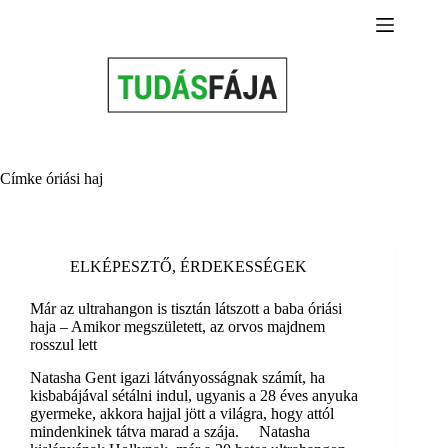
Skip
to
content
Címke
óriási haj
ELKÉPESZTŐ
,
ÉRDEKESSÉGEK
Már az ultrahangon is tisztán látszott a baba óriási
haja – Amikor megszületett, az orvos majdnem
rosszul lett
Natasha Gent igazi látványosságnak számít, ha
kisbabájával sétálni indul, ugyanis a 28 éves anyuka
gyermeke, akkora hajjal jött a világra, hogy attól
mindenkinek tátva marad a szája. Natasha