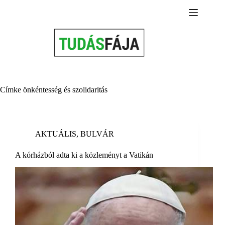
Skip
to
content
Címke
önkéntesség és szolidaritás
AKTUÁLIS
,
BULVÁR
A kórházból adta ki a közleményt a Vatikán