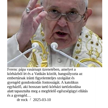
Ferenc pápa vasárnapi üzenetében, amelyet a
kórházból írt és a Vatikán közölt, hangsúlyozta az
embertársak iránti figyelemteljes szolgálat és
gyengéd gondoskodás fontosságát. A katolikus
egyházfő, aki hosszan tartó kórházi tartózkodása
alatt tapasztalta meg a megfelelő egészségügyi ellátás
és a gyengéd…
dr rock
2025-03-10