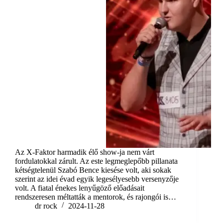
Az X-Faktor harmadik élő show-ja nem várt
fordulatokkal zárult. Az este legmeglepőbb pillanata
kétségtelenül Szabó Bence kiesése volt, aki sokak
szerint az idei évad egyik legesélyesebb versenyzője
volt. A fiatal énekes lenyűgöző előadásait
rendszeresen méltatták a mentorok, és rajongói is…
dr rock
2024-11-28