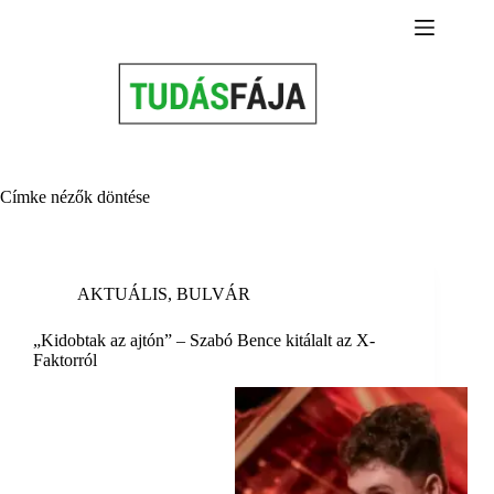
Skip
to
content
Címke
nézők döntése
AKTUÁLIS
,
BULVÁR
„Kidobtak az ajtón” – Szabó Bence kitálalt az X-
Faktorról