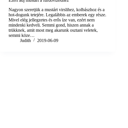
Ezért adj mustárt a fürdővizedhez
Nagyon szeretjük a mustárt virslihez, kolbászhoz és a
hot-dogunk tetejére. Legalábbis az emberek egy része.
Mivel elég jellegzetes és erős íze van, ezért nem
mindenki kedveli. Semmi gond, hiszen annak a
trükknek, amit most meg akarunk osztani veletek,
semmi köze…
Judith
2019-06-09