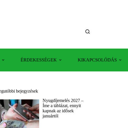
ÉRDEKESSÉGEK
KIKAPCSOLÓDÁS
egutóbbi bejegyzések
Nyugdíjemelés 2027 –
Íme a táblázat, ennyit
kapnak az idősek
januártól