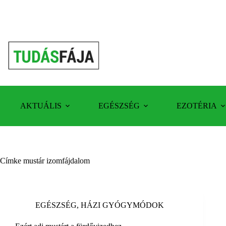
Skip
to
content
AKTUÁLIS
EGÉSZSÉG
EZOTÉRIA
Címke
mustár izomfájdalom
EGÉSZSÉG
,
HÁZI GYÓGYMÓDOK