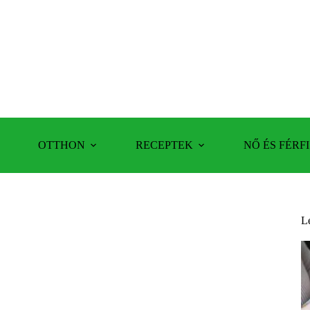
OTTHON
RECEPTEK
NŐ ÉS FÉRFI
L