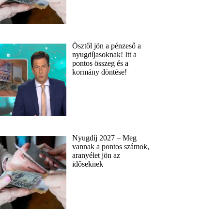
Ősztől jön a pénzeső a
nyugdíjasoknak! Itt a
pontos összeg és a
kormány döntése!
Nyugdíj 2027 – Meg
vannak a pontos számok,
aranyélet jön az
időseknek