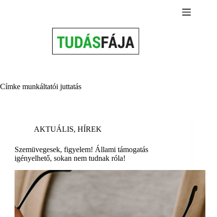
Skip
to
content
Címke
munkáltatói juttatás
AKTUÁLIS
,
HÍREK
Szemüvegesek, figyelem! Állami támogatás
igényelhető, sokan nem tudnak róla!