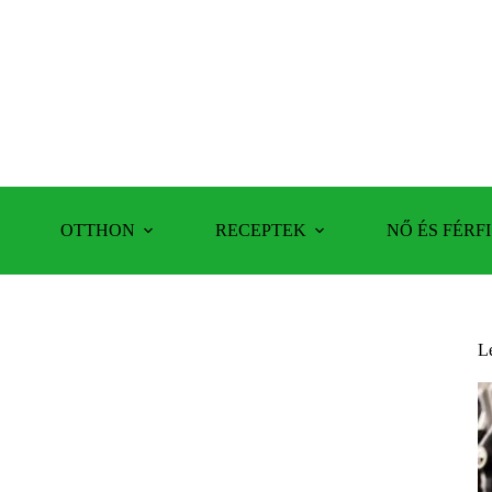
OTTHON
RECEPTEK
NŐ ÉS FÉRFI
L