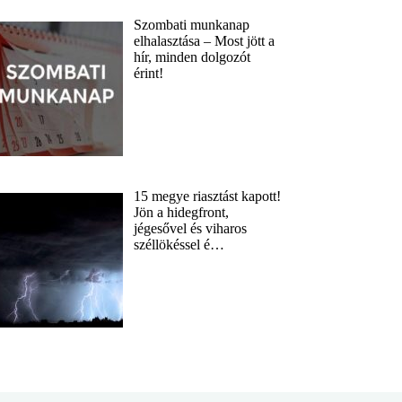
Szombati munkanap
elhalasztása – Most jött a
hír, minden dolgozót
érint!
15 megye riasztást kapott!
Jön a hidegfront,
jégesővel és viharos
széllökéssel é…