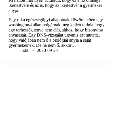
Ki hallott már ilyet? Kiderült, hogy ez a nő önmaga
ikertestvére és az is, hogy az ikertestvér a gyermekei
anyja!
Egy ritka egészségügyi állapotnak köszönhetően egy
washington-i állampolgárnak meg kellett tudnia, hogy
egy terhesség ténye nem elég ahhoz, hogy bizonyítsa
anyaságát. Egy DNS-vizsgálat ugyanis azt mutatta,
hogy valójában nem ő a biológiai anyja a saját
gyermekeinek. De ha nem ő, akkor…
Judith
2020-09-24