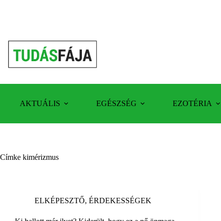
Skip
to
content
AKTUÁLIS
EGÉSZSÉG
EZOTÉRIA
Címke
kimérizmus
ELKÉPESZTŐ
,
ÉRDEKESSÉGEK