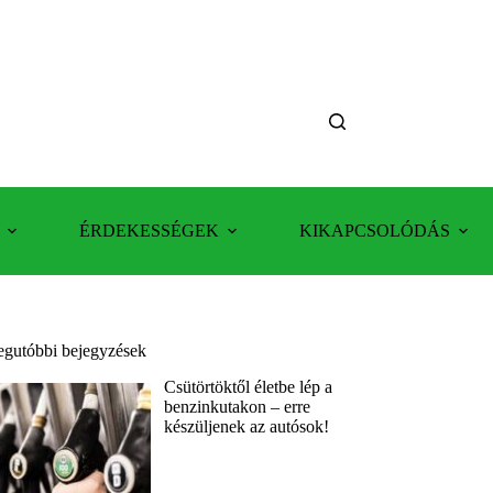
ÉRDEKESSÉGEK
KIKAPCSOLÓDÁS
egutóbbi bejegyzések
Csütörtöktől életbe lép a
benzinkutakon – erre
készüljenek az autósok!