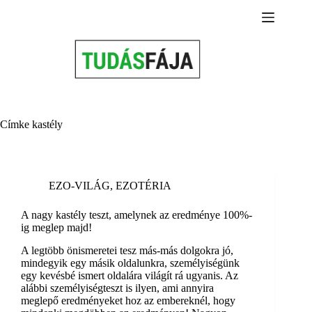
Skip
to
content
Címke
kastély
EZO-VILÁG
,
EZOTÉRIA
A nagy kastély teszt, amelynek az eredménye 100%-
ig meglep majd!
A legtöbb önismeretei tesz más-más dolgokra jó,
mindegyik egy másik oldalunkra, személyiségünk
egy kevésbé ismert oldalára világít rá ugyanis. Az
alábbi személyiségteszt is ilyen, ami annyira
meglepő eredményeket hoz az embereknél, hogy