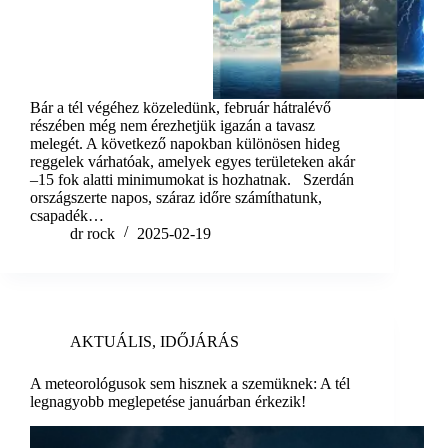
Bár a tél végéhez közeledünk, február hátralévő
részében még nem érezhetjük igazán a tavasz
melegét. A következő napokban különösen hideg
reggelek várhatóak, amelyek egyes területeken akár
–15 fok alatti minimumokat is hozhatnak. Szerdán
országszerte napos, száraz időre számíthatunk,
csapadék…
dr rock
2025-02-19
AKTUÁLIS
,
IDŐJÁRÁS
A meteorológusok sem hisznek a szemüknek: A tél
legnagyobb meglepetése januárban érkezik!