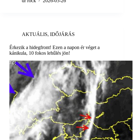
dr rock
2026-05-26
AKTUÁLIS
,
IDŐJÁRÁS
Érkezik a hidegfront! Ezen a napon ér véget a
kánikula, 10 fokos lehűlés jön!