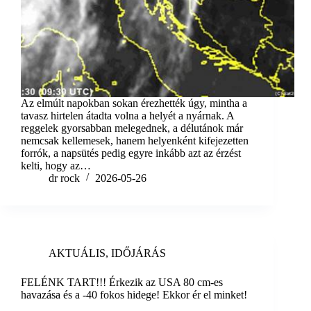
Az elmúlt napokban sokan érezhették úgy, mintha a
tavasz hirtelen átadta volna a helyét a nyárnak. A
reggelek gyorsabban melegednek, a délutánok már
nemcsak kellemesek, hanem helyenként kifejezetten
forrók, a napsütés pedig egyre inkább azt az érzést
kelti, hogy az…
dr rock
2026-05-26
AKTUÁLIS
,
IDŐJÁRÁS
FELÉNK TART!!! Érkezik az USA 80 cm-es
havazása és a -40 fokos hidege! Ekkor ér el minket!