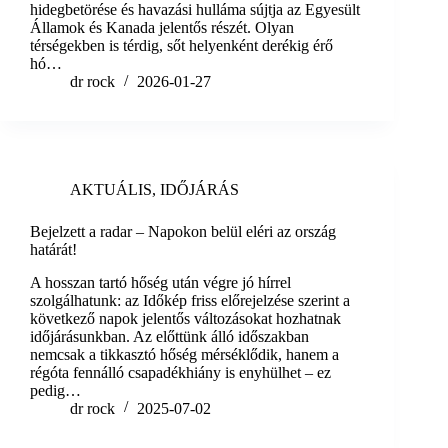
hidegbetörése és havazási hulláma sújtja az Egyesült
Államok és Kanada jelentős részét. Olyan
térségekben is térdig, sőt helyenként derékig érő
hó…
dr rock
2026-01-27
AKTUÁLIS
,
IDŐJÁRÁS
Bejelzett a radar – Napokon belül eléri az ország
határát!
A hosszan tartó hőség után végre jó hírrel
szolgálhatunk: az Időkép friss előrejelzése szerint a
következő napok jelentős változásokat hozhatnak
időjárásunkban. Az előttünk álló időszakban
nemcsak a tikkasztó hőség mérséklődik, hanem a
régóta fennálló csapadékhiány is enyhülhet – ez
pedig…
dr rock
2025-07-02