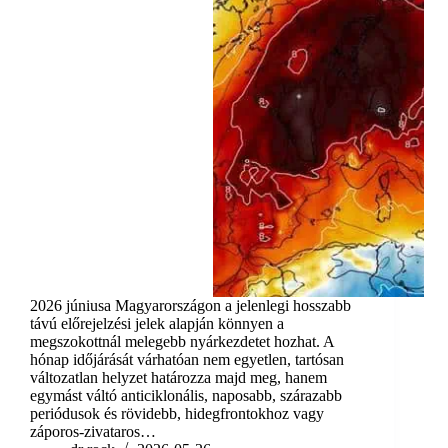
2026 júniusa Magyarországon a jelenlegi hosszabb
távú előrejelzési jelek alapján könnyen a
megszokottnál melegebb nyárkezdetet hozhat. A
hónap időjárását várhatóan nem egyetlen, tartósan
változatlan helyzet határozza majd meg, hanem
egymást váltó anticiklonális, naposabb, szárazabb
periódusok és rövidebb, hidegfrontokhoz vagy
záporos-zivataros…