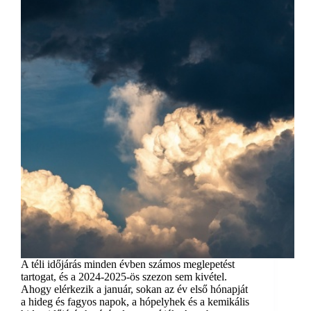
A téli időjárás minden évben számos meglepetést
tartogat, és a 2024-2025-ös szezon sem kivétel.
Ahogy elérkezik a január, sokan az év első hónapját
a hideg és fagyos napok, a hópelyhek és a kemikális