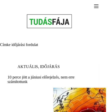
Skip
to
content
Címke
időjárási fordulat
AKTUÁLIS
,
IDŐJÁRÁS
10 perce jött a júniusi előrejelzés, nem erre
számítottunk